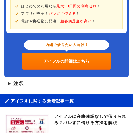
はじめての利用なら
最大30日間の利息ゼロ
！
アプリが充実！
バレずに使える
！
電話や郵送物に配慮！
顧客満足度が高い
！
内緒で借りたい人向け!!
アイフルの詳細はこちら
注釈
▶
アイフルに関する新着記事一覧
アイフルは在籍確認なしで借りられ
る？バレずに借りる方法を解説