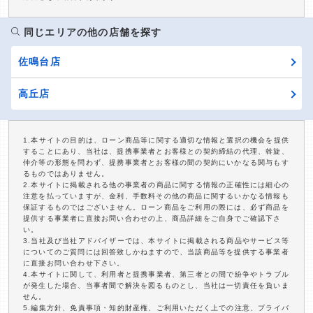
同じエリアの他の店舗を探す
佐鳴台店
高丘店
1.本サイトの目的は、ローン商品等に関する適切な情報と選択の機会を提供
することにあり、当社は、提携事業者とお客様との契約締結の代理、斡旋、
仲介等の形態を問わず、提携事業者とお客様の間の契約にいかなる関与もす
るものではありません。
2.本サイトに掲載される他の事業者の商品に関する情報の正確性には細心の
注意を払っていますが、金利、手数料その他の商品に関するいかなる情報も
保証するものではございません。ローン商品をご利用の際には、必ず商品を
提供する事業者に直接お問い合わせの上、商品詳細をご自身でご確認下さ
い。
3.当社及び当社アドバイザーでは、本サイトに掲載される商品やサービス等
についてのご質問には回答致しかねますので、当該商品等を提供する事業者
に直接お問い合わせ下さい。
4.本サイトに関して、利用者と提携事業者、第三者との間で紛争やトラブル
が発生した場合、当事者間で解決を図るものとし、当社は一切責任を負いま
せん。
5.編集方針、免責事項・知的財産権、ご利用いただく上での注意、プライバ