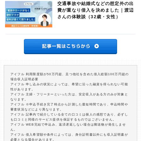
交通事故や結婚式などの想定外の出
費が重なり借入を決めました｜渡辺
さんの体験談（32歳・女性）
アイフル 利用限度額が50万円超、且つ他社を含めた借入総額100万円超の
場合収入証明必要
アイフル 申し込みの状況によっては、希望に沿った融資を得られない可能
性があります。
アイフル 主婦・フリーターといった方は、安定収入がある方のみが対象と
なります。
アイフル ※申込手続き完了時点から計測した最短時間であり、申込時間や
審査状況などにより異なります。
アイフル 記事内で紹介している全ての口コミは個人の感想であり、必ずし
も口コミと同様のサービス提供を保証するものではございません。
アイフル WEB完結で申込み、返済遅延しない場合は郵送物が発生しませ
ん。
アイフル 借入希望額や条件によっては、身分証明書以外にも収入証明書が
必要となる場合があります。