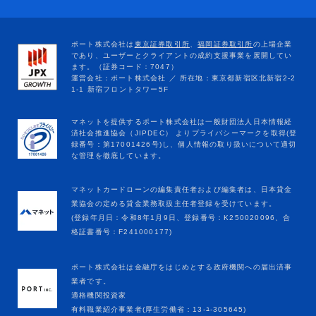
マネットカードローンの編集責任者および編集者は、日本貸金
業協会の定める貸金業務取扱主任者登録を受けています。
(登録年月日：令和8年1月9日、登録番号：K250020096、合
格証書番号：F241000177)
ポート株式会社は金融庁をはじめとする政府機関への届出済事
業者です。
適格機関投資家
有料職業紹介事業者(厚生労働省：13-ﾕ-305645)