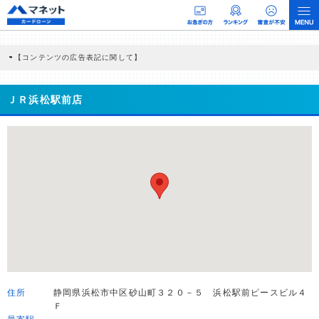
【コンテンツの広告表記に関して】
本コンテンツには、紹介している商品・商材の広告（リンク）を含む場合がありま
す。 これらの広告を経由して読者が企業ホームページを訪れ、成約が発生すると弊
社に対して企業から紹介報酬が支払われるという収益モデルです。 ただし、特定の
ＪＲ浜松駅前店
商品を根拠なくPRするものではなく、当編集部の調査／ユーザーへの口コミ収集な
どに基づき、公平性を担保した情報提供を行っています。
>提携企業一覧
住所
静岡県浜松市中区砂山町３２０－５ 浜松駅前ピースビル４
Ｆ