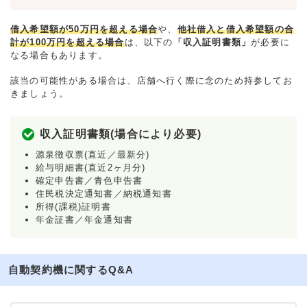
借入希望額が50万円を超える場合
や、
他社借入と借入希望額の合
計が100万円を超える場合
は、以下の
「収入証明書類」
が必要に
なる場合もあります。
該当の可能性がある場合は、店舗へ行く際に念のため持参してお
きましょう。
収入証明書類(場合により必要)
源泉徴収票(直近／最新分)
給与明細書(直近2ヶ月分)
確定申告書／青色申告書
住民税決定通知書／納税通知書
所得(課税)証明書
年金証書／年金通知書
自動契約機に関するQ&A