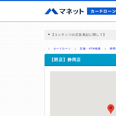
【コンテンツの広告表記に関して】
本コンテンツには、紹介している商品・商材
と弊社に対して企業から紹介報酬が支払われ
カードローン
店舗・ATM検索
静岡
ミ収集などに基づき、公平性を担保した情
>提携企業一覧
【閉店】静岡店