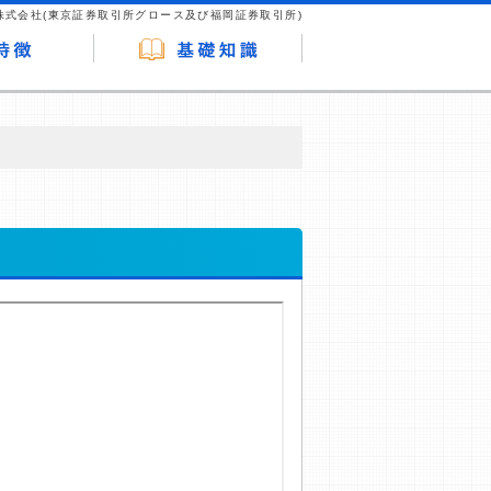
株式会社(東京証券取引所グロース及び福岡証券取引所)
が企業ホームページを訪れ、成約が発生する
はなく、当編集部の調査／ユーザーへの口コ