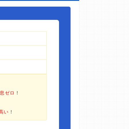
利息ゼロ
！
高い
！