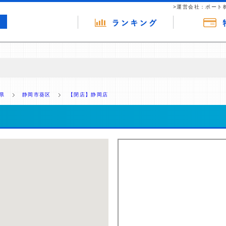
>運営会社：ポート
の広告（リンク）を含む場合があります。 これらの広告を経由して読者
るという収益モデルです。 ただし、特定の商品を根拠なくPRするもので
県
静岡市葵区
【閉店】静岡店
報提供を行っています。