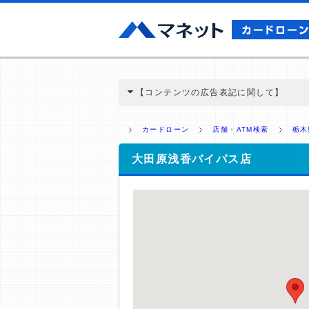
【コンテンツの広告表記に関して】
本コンテンツには、紹介している商品・商材
と弊社に対して企業から紹介報酬が支払われ
カードローン
店舗・ATM検索
栃木
ミ収集などに基づき、公平性を担保した情
>提携企業一覧
大田原浅香バイパス店