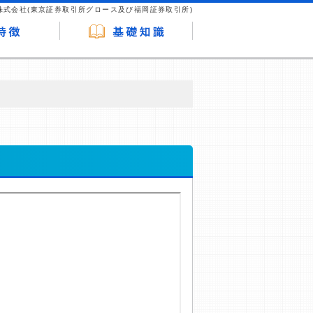
株式会社(東京証券取引所グロース及び福岡証券取引所)
が企業ホームページを訪れ、成約が発生する
はなく、当編集部の調査／ユーザーへの口コ