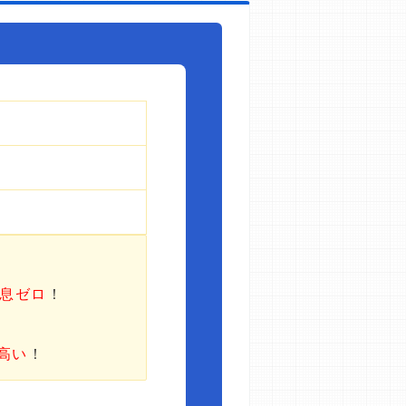
利息ゼロ
！
高い
！