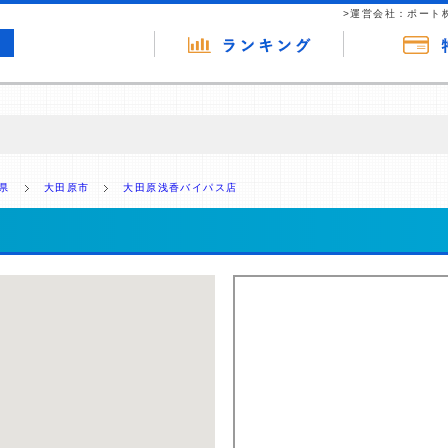
>運営会社：ポート
の広告（リンク）を含む場合があります。 これらの広告を経由して読者
るという収益モデルです。 ただし、特定の商品を根拠なくPRするもので
県
大田原市
大田原浅香バイパス店
報提供を行っています。