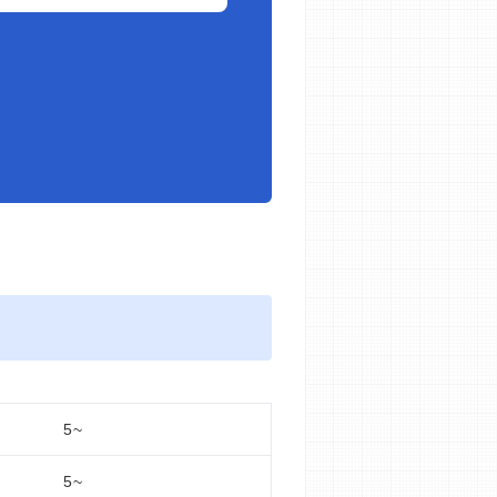
5~
5~