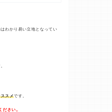
的はわかり易い立地となってい
す。
オススメ
です。
ください。