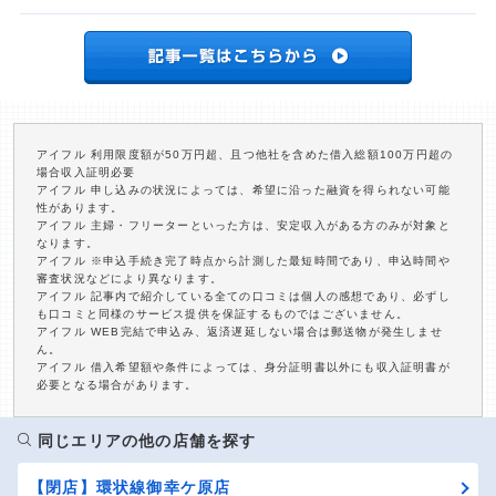
アイフル 利用限度額が50万円超、且つ他社を含めた借入総額100万円超の
場合収入証明必要
アイフル 申し込みの状況によっては、希望に沿った融資を得られない可能
性があります。
アイフル 主婦・フリーターといった方は、安定収入がある方のみが対象と
なります。
アイフル ※申込手続き完了時点から計測した最短時間であり、申込時間や
審査状況などにより異なります。
アイフル 記事内で紹介している全ての口コミは個人の感想であり、必ずし
も口コミと同様のサービス提供を保証するものではございません。
アイフル WEB完結で申込み、返済遅延しない場合は郵送物が発生しませ
ん。
アイフル 借入希望額や条件によっては、身分証明書以外にも収入証明書が
必要となる場合があります。
同じエリアの他の店舗を探す
【閉店】環状線御幸ケ原店