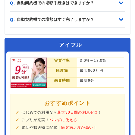
自動契約機での増額手続きはできますか？
Q.
自動契約機での増額はすぐ完了しますか？
Q.
アイフル
実質年率
3.0%〜18.0%
限度額
最大800万円
融資時間
最短9分
おすすめポイント
はじめての利用なら
最大30日間の利息ゼロ
！
アプリが充実！
バレずに使える
！
電話や郵送物に配慮！
顧客満足度が高い
！