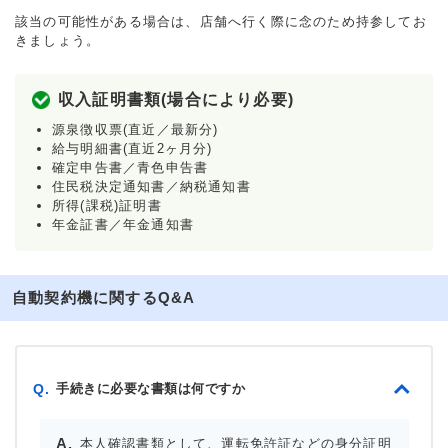
該当の可能性がある場合は、店舗へ行く際に念のため持参してお
きましょう。
収入証明書類(場合により必要)
源泉徴収票(直近／最新分)
給与明細書(直近2ヶ月分)
確定申告書／青色申告書
住民税決定通知書／納税通知書
所得(課税)証明書
年金証書／年金通知書
自動契約機に関するQ&A
手続きに必要な書類は何ですか
Q.
本人確認書類として、運転免許証などの身分証明