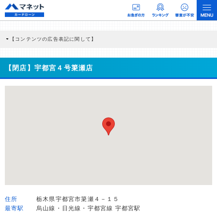
【コンテンツの広告表記に関して】
本コンテンツには、紹介している商品・商材の広告（リンク）を含む場合がありま
す。 これらの広告を経由して読者が企業ホームページを訪れ、成約が発生すると弊
社に対して企業から紹介報酬が支払われるという収益モデルです。 ただし、特定の
【閉店】宇都宮４号簗瀬店
商品を根拠なくPRするものではなく、当編集部の調査／ユーザーへの口コミ収集な
どに基づき、公平性を担保した情報提供を行っています。
>提携企業一覧
住所
栃木県宇都宮市簗瀬４－１５
最寄駅
烏山線・日光線・宇都宮線 宇都宮駅