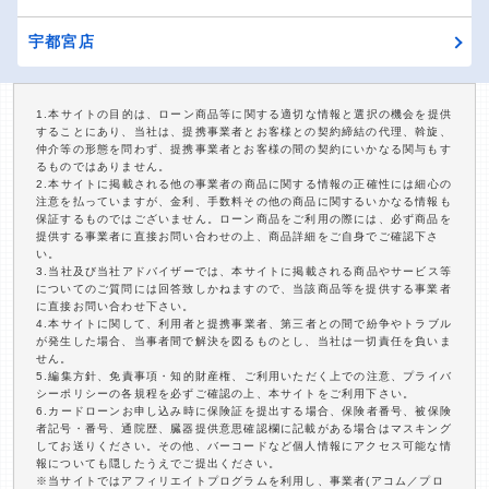
宇都宮店
1.本サイトの目的は、ローン商品等に関する適切な情報と選択の機会を提供
することにあり、当社は、提携事業者とお客様との契約締結の代理、斡旋、
仲介等の形態を問わず、提携事業者とお客様の間の契約にいかなる関与もす
るものではありません。
2.本サイトに掲載される他の事業者の商品に関する情報の正確性には細心の
注意を払っていますが、金利、手数料その他の商品に関するいかなる情報も
保証するものではございません。ローン商品をご利用の際には、必ず商品を
提供する事業者に直接お問い合わせの上、商品詳細をご自身でご確認下さ
い。
3.当社及び当社アドバイザーでは、本サイトに掲載される商品やサービス等
についてのご質問には回答致しかねますので、当該商品等を提供する事業者
に直接お問い合わせ下さい。
4.本サイトに関して、利用者と提携事業者、第三者との間で紛争やトラブル
が発生した場合、当事者間で解決を図るものとし、当社は一切責任を負いま
せん。
5.編集方針、免責事項・知的財産権、ご利用いただく上での注意、プライバ
シーポリシーの各規程を必ずご確認の上、本サイトをご利用下さい。
6.カードローンお申し込み時に保険証を提出する場合、保険者番号、被保険
者記号・番号、通院歴、臓器提供意思確認欄に記載がある場合はマスキング
してお送りください。その他、バーコードなど個人情報にアクセス可能な情
報についても隠したうえでご提出ください。
※当サイトではアフィリエイトプログラムを利用し、事業者(アコム／プロ