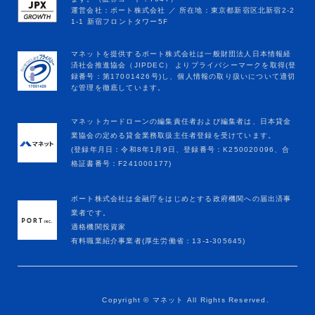
マネットカードローンの編集責任者および編集者は、日本貸金
業協会の定める貸金業務取扱主任者登録を受けています。
(登録年月日：令和8年1月9日、登録番号：K250020096、合
格証書番号：F241000177)
ポート株式会社は金融庁をはじめとする政府機関への届出済事
業者です。
適格機関投資家
有料職業紹介事業者(厚生労働省：13-ﾕ-305645)