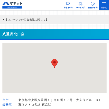
【コンテンツの広告表記に関して】
本コンテンツには、紹介している商品・商材の広告（リンク）を含む場合がありま
す。 これらの広告を経由して読者が企業ホームページを訪れ、成約が発生すると弊
社に対して企業から紹介報酬が支払われるという収益モデルです。 ただし、特定の
八重洲北口店
商品を根拠なくPRするものではなく、当編集部の調査／ユーザーへの口コミ収集な
どに基づき、公平性を担保した情報提供を行っています。
>提携企業一覧
住所
東京都中央区八重洲１丁目６番１７号 大久保ビル ３Ｆ
最寄駅
東京メトロ各線 東京駅