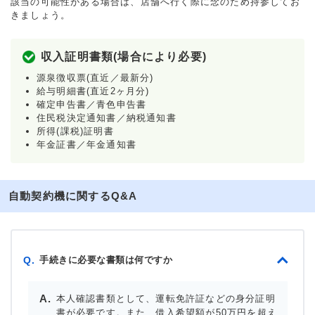
該当の可能性がある場合は、店舗へ行く際に念のため持参してお
きましょう。
収入証明書類(場合により必要)
源泉徴収票(直近／最新分)
給与明細書(直近2ヶ月分)
確定申告書／青色申告書
住民税決定通知書／納税通知書
所得(課税)証明書
年金証書／年金通知書
自動契約機に関するQ&A
手続きに必要な書類は何ですか
Q.
本人確認書類として、運転免許証などの身分証明
書が必要です。また、借入希望額が50万円を超え