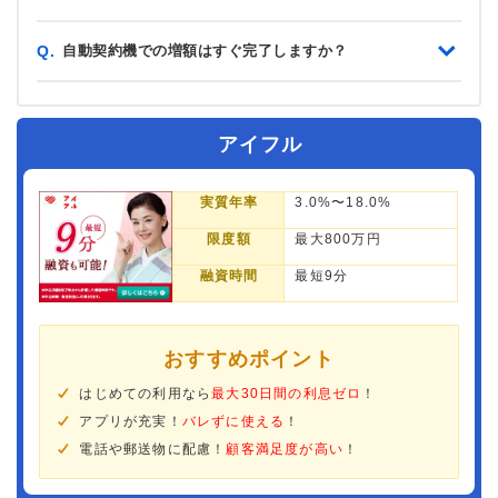
自動契約機での増額はすぐ完了しますか？
Q.
アイフル
実質年率
3.0%〜18.0%
限度額
最大800万円
融資時間
最短9分
おすすめポイント
はじめての利用なら
最大30日間の利息ゼロ
！
アプリが充実！
バレずに使える
！
電話や郵送物に配慮！
顧客満足度が高い
！