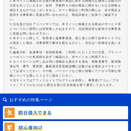
2.本サイトに掲載される他の事業者の商品に関する情報の正確性には細心の
注意を払っていますが、金利、手数料その他の商品に関するいかなる情報も
保証するものではございません。ローン商品をご利用の際には、必ず商品を
提供する事業者に直接お問い合わせの上、商品詳細をご自身でご確認下さ
い。
3.当社及び当社アドバイザーでは、本サイトに掲載される商品やサービス等
についてのご質問には回答致しかねますので、当該商品等を提供する事業者
に直接お問い合わせ下さい。
4.本サイトに関して、利用者と提携事業者、第三者との間で紛争やトラブル
が発生した場合、当事者間で解決を図るものとし、当社は一切責任を負いま
せん。
5.編集方針、免責事項・知的財産権、ご利用いただく上での注意、プライバ
シーポリシーの各規程を必ずご確認の上、本サイトをご利用下さい。
6.カードローンお申し込み時に保険証を提出する場合、保険者番号、被保険
者記号・番号、通院歴、臓器提供意思確認欄に記載がある場合はマスキング
してお送りください。その他、バーコードなど個人情報にアクセス可能な情
報についても隠したうえでご提出ください。
※当サイトではアフィリエイトプログラムを利用し、事業者(アコム／プロ
ミス／アイフルなど)から委託を受け広告収益を得て運営しております。
おすすめの特集ページ