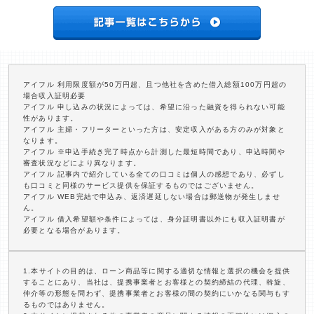
アイフル 利用限度額が50万円超、且つ他社を含めた借入総額100万円超の
場合収入証明必要
アイフル 申し込みの状況によっては、希望に沿った融資を得られない可能
性があります。
アイフル 主婦・フリーターといった方は、安定収入がある方のみが対象と
なります。
アイフル ※申込手続き完了時点から計測した最短時間であり、申込時間や
審査状況などにより異なります。
アイフル 記事内で紹介している全ての口コミは個人の感想であり、必ずし
も口コミと同様のサービス提供を保証するものではございません。
アイフル WEB完結で申込み、返済遅延しない場合は郵送物が発生しませ
ん。
アイフル 借入希望額や条件によっては、身分証明書以外にも収入証明書が
必要となる場合があります。
1.本サイトの目的は、ローン商品等に関する適切な情報と選択の機会を提供
することにあり、当社は、提携事業者とお客様との契約締結の代理、斡旋、
仲介等の形態を問わず、提携事業者とお客様の間の契約にいかなる関与もす
るものではありません。