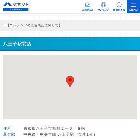
【コンテンツの広告表記に関して】
本コンテンツには、紹介している商品・商材の広告（リンク）を含む場合がありま
す。 これらの広告を経由して読者が企業ホームページを訪れ、成約が発生すると弊
社に対して企業から紹介報酬が支払われるという収益モデルです。 ただし、特定の
八王子駅前店
商品を根拠なくPRするものではなく、当編集部の調査／ユーザーへの口コミ収集な
どに基づき、公平性を担保した情報提供を行っています。
>提携企業一覧
住所
東京都八王子市旭町２ー６ ８階
最寄駅
中央線・中央本線 八王子駅（徒歩1分）