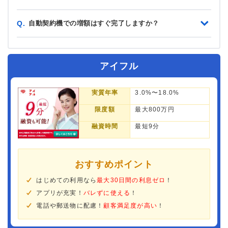
自動契約機での増額はすぐ完了しますか？
Q.
アイフル
実質年率
3.0%〜18.0%
限度額
最大800万円
融資時間
最短9分
おすすめポイント
はじめての利用なら
最大30日間の利息ゼロ
！
アプリが充実！
バレずに使える
！
電話や郵送物に配慮！
顧客満足度が高い
！