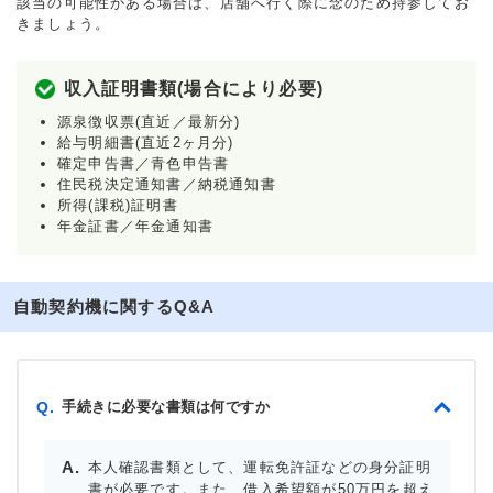
該当の可能性がある場合は、店舗へ行く際に念のため持参してお
きましょう。
収入証明書類(場合により必要)
源泉徴収票(直近／最新分)
給与明細書(直近2ヶ月分)
確定申告書／青色申告書
住民税決定通知書／納税通知書
所得(課税)証明書
年金証書／年金通知書
自動契約機に関するQ&A
手続きに必要な書類は何ですか
Q.
本人確認書類として、運転免許証などの身分証明
書が必要です。また、借入希望額が50万円を超え