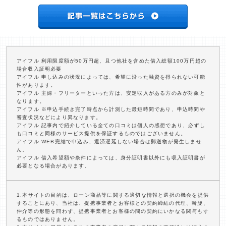
アイフル 利用限度額が50万円超、且つ他社を含めた借入総額100万円超の
場合収入証明必要
アイフル 申し込みの状況によっては、希望に沿った融資を得られない可能
性があります。
アイフル 主婦・フリーターといった方は、安定収入がある方のみが対象と
なります。
アイフル ※申込手続き完了時点から計測した最短時間であり、申込時間や
審査状況などにより異なります。
アイフル 記事内で紹介している全ての口コミは個人の感想であり、必ずし
も口コミと同様のサービス提供を保証するものではございません。
アイフル WEB完結で申込み、返済遅延しない場合は郵送物が発生しませ
ん。
アイフル 借入希望額や条件によっては、身分証明書以外にも収入証明書が
必要となる場合があります。
1.本サイトの目的は、ローン商品等に関する適切な情報と選択の機会を提供
することにあり、当社は、提携事業者とお客様との契約締結の代理、斡旋、
仲介等の形態を問わず、提携事業者とお客様の間の契約にいかなる関与もす
るものではありません。