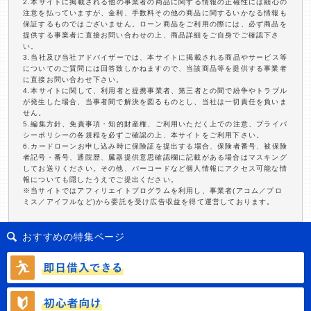
2.本サイトに掲載される他の事業者の商品に関する情報の正確性には細心の
注意を払っていますが、金利、手数料その他の商品に関するいかなる情報も
保証するものではございません。ローン商品をご利用の際には、必ず商品を
提供する事業者に直接お問い合わせの上、商品詳細をご自身でご確認下さ
い。
3.当社及び当社アドバイザーでは、本サイトに掲載される商品やサービス等
についてのご質問には回答致しかねますので、当該商品等を提供する事業者
に直接お問い合わせ下さい。
4.本サイトに関して、利用者と提携事業者、第三者との間で紛争やトラブル
が発生した場合、当事者間で解決を図るものとし、当社は一切責任を負いま
せん。
5.編集方針、免責事項・知的財産権、ご利用いただく上での注意、プライバ
シーポリシーの各規程を必ずご確認の上、本サイトをご利用下さい。
6.カードローンお申し込み時に保険証を提出する場合、保険者番号、被保険
者記号・番号、通院歴、臓器提供意思確認欄に記載がある場合はマスキング
してお送りください。その他、バーコードなど個人情報にアクセス可能な情
報についても隠したうえでご提出ください。
※当サイトではアフィリエイトプログラムを利用し、事業者(アコム／プロ
ミス／アイフルなど)から委託を受け広告収益を得て運営しております。
おすすめの特集ページ