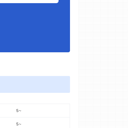
5~
5~