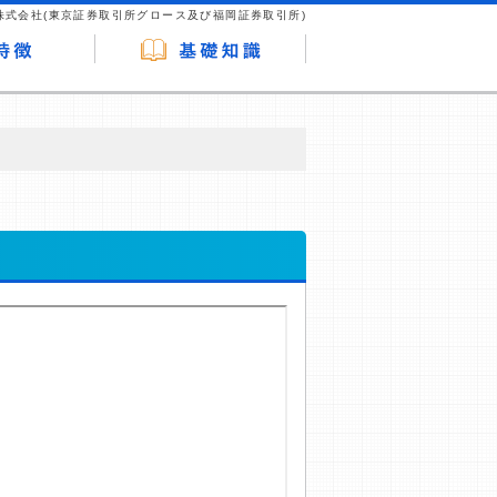
株式会社(東京証券取引所グロース及び福岡証券取引所)
が企業ホームページを訪れ、成約が発生する
はなく、当編集部の調査／ユーザーへの口コ