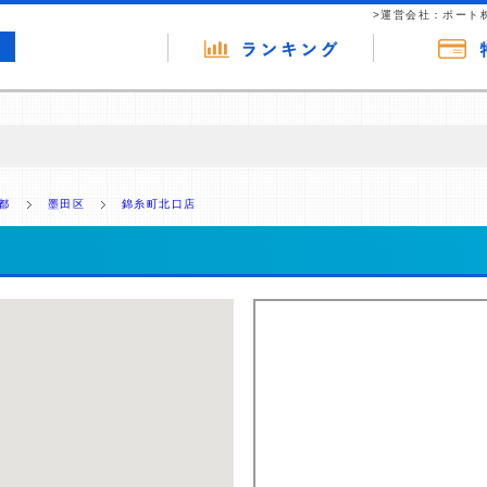
>運営会社：ポート
の広告（リンク）を含む場合があります。 これらの広告を経由して読者
るという収益モデルです。 ただし、特定の商品を根拠なくPRするもので
都
墨田区
錦糸町北口店
報提供を行っています。