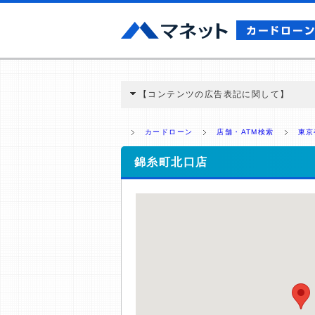
【コンテンツの広告表記に関して】
本コンテンツには、紹介している商品・商材
と弊社に対して企業から紹介報酬が支払われ
カードローン
店舗・ATM検索
東京
ミ収集などに基づき、公平性を担保した情
>提携企業一覧
錦糸町北口店