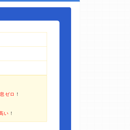
利息ゼロ
！
高い
！