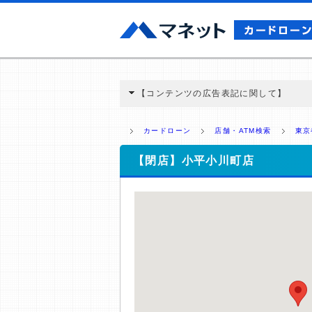
【コンテンツの広告表記に関して】
本コンテンツには、紹介している商品・商材
と弊社に対して企業から紹介報酬が支払われ
カードローン
店舗・ATM検索
東京
ミ収集などに基づき、公平性を担保した情
>提携企業一覧
【閉店】小平小川町店