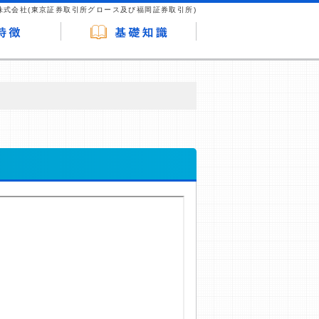
株式会社(東京証券取引所グロース及び福岡証券取引所)
が企業ホームページを訪れ、成約が発生する
はなく、当編集部の調査／ユーザーへの口コ