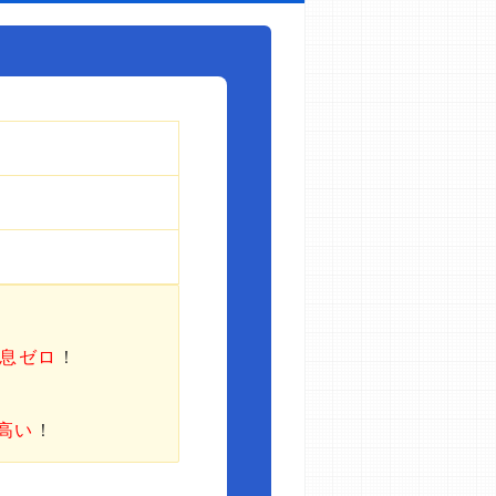
利息ゼロ
！
高い
！