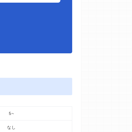
5~
なし