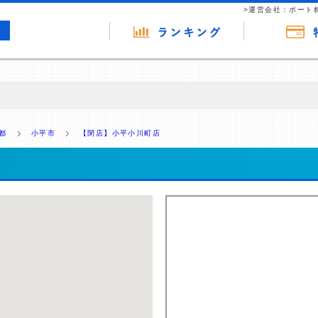
>運営会社：ポート
の広告（リンク）を含む場合があります。 これらの広告を経由して読者
るという収益モデルです。 ただし、特定の商品を根拠なくPRするもので
都
小平市
【閉店】小平小川町店
報提供を行っています。