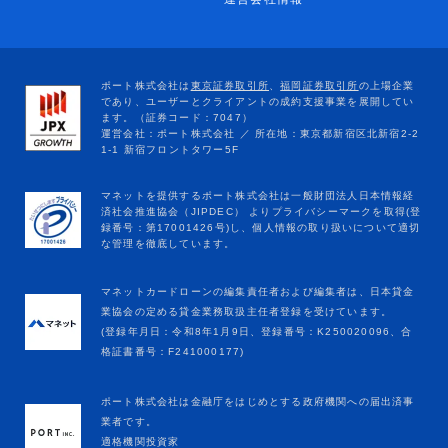
マネットカードローンの編集責任者および編集者は、日本貸金
業協会の定める貸金業務取扱主任者登録を受けています。
(登録年月日：令和8年1月9日、登録番号：K250020096、合
格証書番号：F241000177)
ポート株式会社は金融庁をはじめとする政府機関への届出済事
業者です。
適格機関投資家