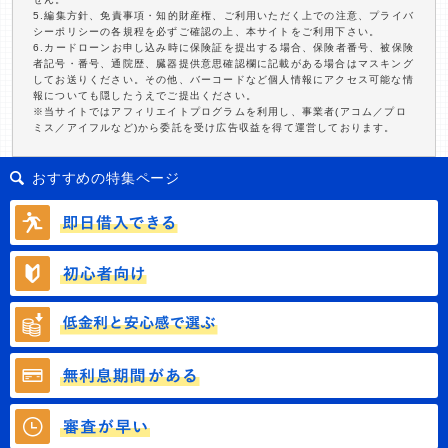
5.編集方針、免責事項・知的財産権、ご利用いただく上での注意、プライバ
シーポリシーの各規程を必ずご確認の上、本サイトをご利用下さい。
6.カードローンお申し込み時に保険証を提出する場合、保険者番号、被保険
者記号・番号、通院歴、臓器提供意思確認欄に記載がある場合はマスキング
してお送りください。その他、バーコードなど個人情報にアクセス可能な情
報についても隠したうえでご提出ください。
※当サイトではアフィリエイトプログラムを利用し、事業者(アコム／プロ
ミス／アイフルなど)から委託を受け広告収益を得て運営しております。
おすすめの特集ページ