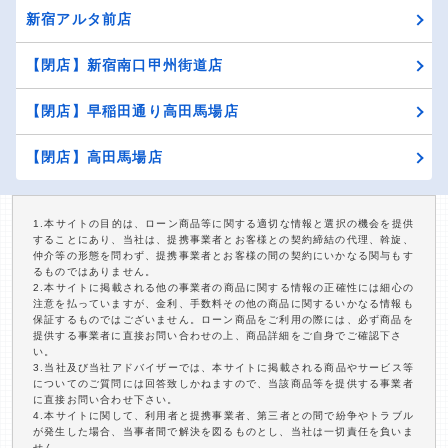
新宿アルタ前店
【閉店】新宿南口甲州街道店
【閉店】早稲田通り高田馬場店
【閉店】高田馬場店
1.本サイトの目的は、ローン商品等に関する適切な情報と選択の機会を提供
することにあり、当社は、提携事業者とお客様との契約締結の代理、斡旋、
仲介等の形態を問わず、提携事業者とお客様の間の契約にいかなる関与もす
るものではありません。
2.本サイトに掲載される他の事業者の商品に関する情報の正確性には細心の
注意を払っていますが、金利、手数料その他の商品に関するいかなる情報も
保証するものではございません。ローン商品をご利用の際には、必ず商品を
提供する事業者に直接お問い合わせの上、商品詳細をご自身でご確認下さ
い。
3.当社及び当社アドバイザーでは、本サイトに掲載される商品やサービス等
についてのご質問には回答致しかねますので、当該商品等を提供する事業者
に直接お問い合わせ下さい。
4.本サイトに関して、利用者と提携事業者、第三者との間で紛争やトラブル
が発生した場合、当事者間で解決を図るものとし、当社は一切責任を負いま
せん。