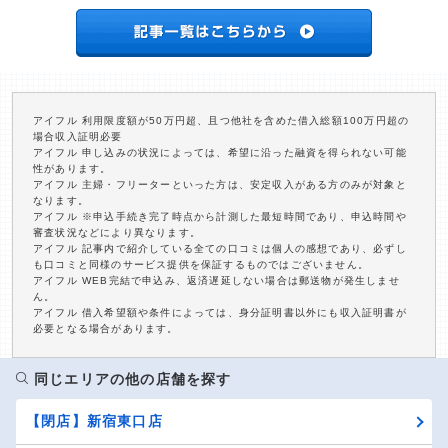
アイフル 利用限度額が50万円超、且つ他社を含めた借入総額100万円超の
場合収入証明必要
アイフル 申し込みの状況によっては、希望に沿った融資を得られない可能
性があります。
アイフル 主婦・フリーターといった方は、安定収入がある方のみが対象と
なります。
アイフル ※申込手続き完了時点から計測した最短時間であり、申込時間や
審査状況などにより異なります。
アイフル 記事内で紹介している全ての口コミは個人の感想であり、必ずし
も口コミと同様のサービス提供を保証するものではございません。
アイフル WEB完結で申込み、返済遅延しない場合は郵送物が発生しませ
ん。
アイフル 借入希望額や条件によっては、身分証明書以外にも収入証明書が
必要となる場合があります。
同じエリアの他の店舗を探す
【閉店】新宿東口店