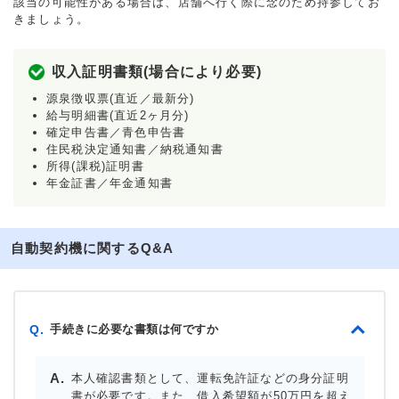
該当の可能性がある場合は、店舗へ行く際に念のため持参してお
きましょう。
収入証明書類(場合により必要)
源泉徴収票(直近／最新分)
給与明細書(直近2ヶ月分)
確定申告書／青色申告書
住民税決定通知書／納税通知書
所得(課税)証明書
年金証書／年金通知書
自動契約機に関するQ&A
手続きに必要な書類は何ですか
Q.
本人確認書類として、運転免許証などの身分証明
書が必要です。また、借入希望額が50万円を超え