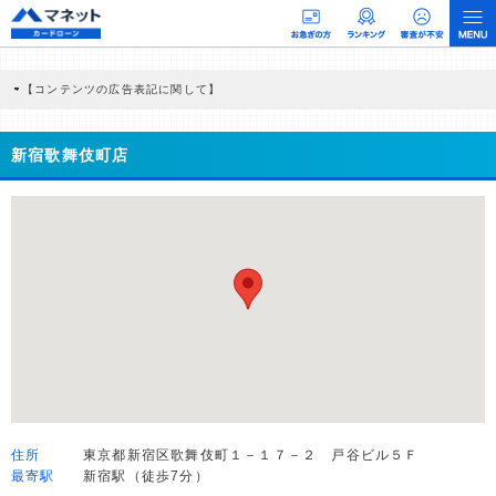
【コンテンツの広告表記に関して】
本コンテンツには、紹介している商品・商材の広告（リンク）を含む場合がありま
す。 これらの広告を経由して読者が企業ホームページを訪れ、成約が発生すると弊
社に対して企業から紹介報酬が支払われるという収益モデルです。 ただし、特定の
新宿歌舞伎町店
商品を根拠なくPRするものではなく、当編集部の調査／ユーザーへの口コミ収集な
どに基づき、公平性を担保した情報提供を行っています。
>提携企業一覧
住所
東京都新宿区歌舞伎町１－１７－２ 戸谷ビル５Ｆ
最寄駅
新宿駅（徒歩7分）