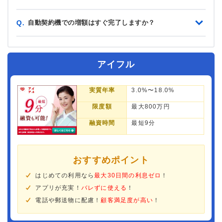
自動契約機での増額はすぐ完了しますか？
Q.
アイフル
実質年率
3.0%〜18.0%
限度額
最大800万円
融資時間
最短9分
おすすめポイント
はじめての利用なら
最大30日間の利息ゼロ
！
アプリが充実！
バレずに使える
！
電話や郵送物に配慮！
顧客満足度が高い
！