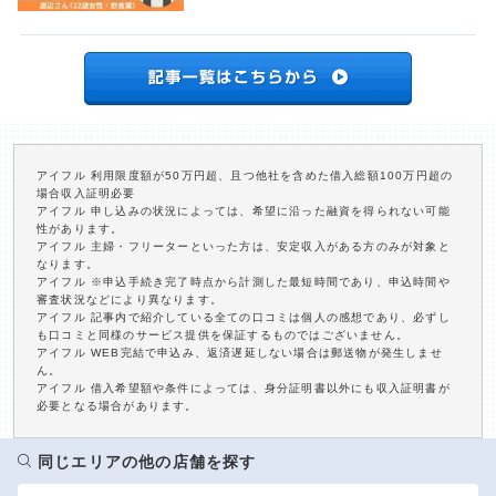
アイフル 利用限度額が50万円超、且つ他社を含めた借入総額100万円超の
場合収入証明必要
アイフル 申し込みの状況によっては、希望に沿った融資を得られない可能
性があります。
アイフル 主婦・フリーターといった方は、安定収入がある方のみが対象と
なります。
アイフル ※申込手続き完了時点から計測した最短時間であり、申込時間や
審査状況などにより異なります。
アイフル 記事内で紹介している全ての口コミは個人の感想であり、必ずし
も口コミと同様のサービス提供を保証するものではございません。
アイフル WEB完結で申込み、返済遅延しない場合は郵送物が発生しませ
ん。
アイフル 借入希望額や条件によっては、身分証明書以外にも収入証明書が
必要となる場合があります。
同じエリアの他の店舗を探す