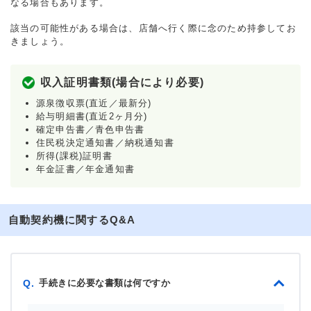
なる場合もあります。
該当の可能性がある場合は、店舗へ行く際に念のため持参してお
きましょう。
収入証明書類(場合により必要)
源泉徴収票(直近／最新分)
給与明細書(直近2ヶ月分)
確定申告書／青色申告書
住民税決定通知書／納税通知書
所得(課税)証明書
年金証書／年金通知書
自動契約機に関するQ&A
手続きに必要な書類は何ですか
Q.