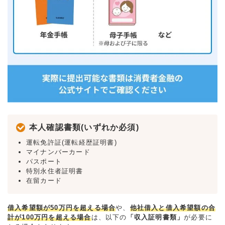
本人確認書類(いずれか必須)
運転免許証(運転経歴証明書)
マイナンバーカード
パスポート
特別永住者証明書
在留カード
借入希望額が50万円を超える場合
や、
他社借入と借入希望額の合
計が100万円を超える場合
は、以下の
「収入証明書類」
が必要に