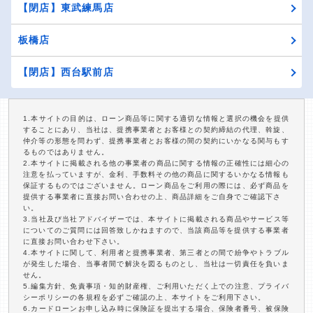
【閉店】東武練馬店
板橋店
【閉店】西台駅前店
1.本サイトの目的は、ローン商品等に関する適切な情報と選択の機会を提供
することにあり、当社は、提携事業者とお客様との契約締結の代理、斡旋、
仲介等の形態を問わず、提携事業者とお客様の間の契約にいかなる関与もす
るものではありません。
2.本サイトに掲載される他の事業者の商品に関する情報の正確性には細心の
注意を払っていますが、金利、手数料その他の商品に関するいかなる情報も
保証するものではございません。ローン商品をご利用の際には、必ず商品を
提供する事業者に直接お問い合わせの上、商品詳細をご自身でご確認下さ
い。
3.当社及び当社アドバイザーでは、本サイトに掲載される商品やサービス等
についてのご質問には回答致しかねますので、当該商品等を提供する事業者
に直接お問い合わせ下さい。
4.本サイトに関して、利用者と提携事業者、第三者との間で紛争やトラブル
が発生した場合、当事者間で解決を図るものとし、当社は一切責任を負いま
せん。
5.編集方針、免責事項・知的財産権、ご利用いただく上での注意、プライバ
シーポリシーの各規程を必ずご確認の上、本サイトをご利用下さい。
6.カードローンお申し込み時に保険証を提出する場合、保険者番号、被保険