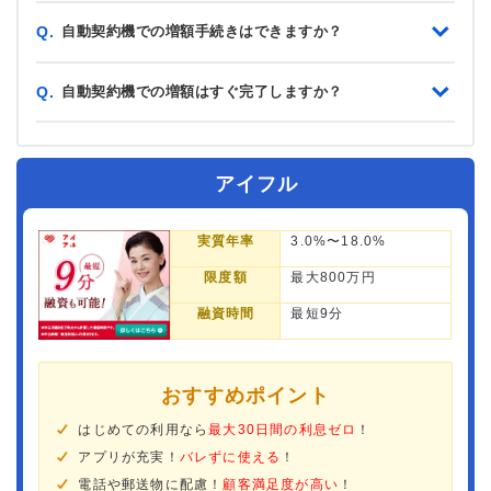
自動契約機での増額手続きはできますか？
Q.
自動契約機での増額はすぐ完了しますか？
Q.
アイフル
実質年率
3.0%〜18.0%
限度額
最大800万円
融資時間
最短9分
おすすめポイント
はじめての利用なら
最大30日間の利息ゼロ
！
アプリが充実！
バレずに使える
！
電話や郵送物に配慮！
顧客満足度が高い
！