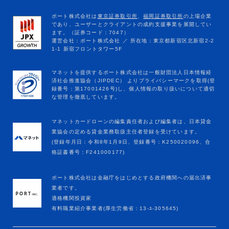
マネットカードローンの編集責任者および編集者は、日本貸金
業協会の定める貸金業務取扱主任者登録を受けています。
(登録年月日：令和8年1月9日、登録番号：K250020096、合
格証書番号：F241000177)
ポート株式会社は金融庁をはじめとする政府機関への届出済事
業者です。
適格機関投資家
有料職業紹介事業者(厚生労働省：13-ﾕ-305645)