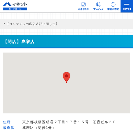
【コンテンツの広告表記に関して】
本コンテンツには、紹介している商品・商材の広告（リンク）を含む場合がありま
す。 これらの広告を経由して読者が企業ホームページを訪れ、成約が発生すると弊
社に対して企業から紹介報酬が支払われるという収益モデルです。 ただし、特定の
【閉店】成増店
商品を根拠なくPRするものではなく、当編集部の調査／ユーザーへの口コミ収集な
どに基づき、公平性を担保した情報提供を行っています。
>提携企業一覧
住所
東京都板橋区成増２丁目１７番１５号 初音ビル３Ｆ
最寄駅
成増駅（徒歩1分）