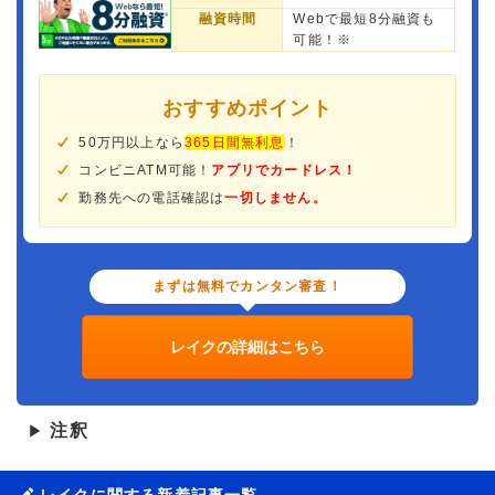
融資時間
Webで最短8分融資も
可能！※
おすすめポイント
50万円以上なら
365日間無利息
！
コンビニATM可能！
アプリでカードレス！
勤務先への電話確認は
一切しません。
まずは無料でカンタン審査！
レイクの詳細はこちら
注釈
▶
レイクに関する新着記事一覧