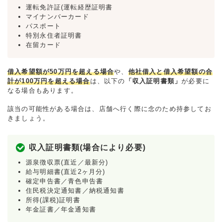
運転免許証(運転経歴証明書
マイナンバーカード
パスポート
特別永住者証明書
在留カード
借入希望額が50万円を超える場合
や、
他社借入と借入希望額の合
計が100万円を超える場合
は、以下の
「収入証明書類」
が必要に
なる場合もあります。
該当の可能性がある場合は、店舗へ行く際に念のため持参してお
きましょう。
収入証明書類(場合により必要)
源泉徴収票(直近／最新分)
給与明細書(直近2ヶ月分)
確定申告書／青色申告書
住民税決定通知書／納税通知書
所得(課税)証明書
年金証書／年金通知書