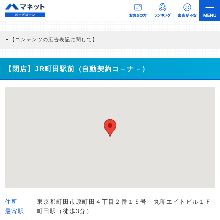
【コンテンツの広告表記に関して】
本コンテンツには、紹介している商品・商材の広告（リンク）を含む場合がありま
す。 これらの広告を経由して読者が企業ホームページを訪れ、成約が発生すると弊
社に対して企業から紹介報酬が支払われるという収益モデルです。 ただし、特定の
【閉店】JR町田駅前（自動契約コ－ナ－）
商品を根拠なくPRするものではなく、当編集部の調査／ユーザーへの口コミ収集な
どに基づき、公平性を担保した情報提供を行っています。
>提携企業一覧
住所
東京都町田市原町田４丁目２番１５号 丸昭エイトビル１Ｆ
最寄駅
町田駅（徒歩3分）