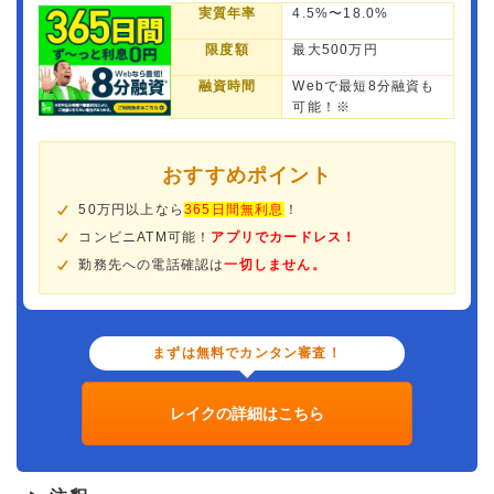
実質年率
4.5%〜18.0%
限度額
最大500万円
融資時間
Webで最短8分融資も
可能！※
おすすめポイント
50万円以上なら
365日間無利息
！
コンビニATM可能！
アプリでカードレス！
勤務先への電話確認は
一切しません。
まずは無料でカンタン審査！
レイクの詳細はこちら