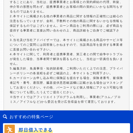
することにあり、当社は、提携事業者とお客様との契約締結の代理、斡旋、
仲介等の形態を問わず、提携事業者とお客様の間の契約にいかなる関与もす
るものではありません。
2.本サイトに掲載される他の事業者の商品に関する情報の正確性には細心の
注意を払っていますが、金利、手数料その他の商品に関するいかなる情報も
保証するものではございません。ローン商品をご利用の際には、必ず商品を
提供する事業者に直接お問い合わせの上、商品詳細をご自身でご確認下さ
い。
3.当社及び当社アドバイザーでは、本サイトに掲載される商品やサービス等
についてのご質問には回答致しかねますので、当該商品等を提供する事業者
に直接お問い合わせ下さい。
4.本サイトに関して、利用者と提携事業者、第三者との間で紛争やトラブル
が発生した場合、当事者間で解決を図るものとし、当社は一切責任を負いま
せん。
5.編集方針、免責事項・知的財産権、ご利用いただく上での注意、プライバ
シーポリシーの各規程を必ずご確認の上、本サイトをご利用下さい。
6.カードローンお申し込み時に保険証を提出する場合、保険者番号、被保険
者記号・番号、通院歴、臓器提供意思確認欄に記載がある場合はマスキング
してお送りください。その他、バーコードなど個人情報にアクセス可能な情
報についても隠したうえでご提出ください。
※当サイトではアフィリエイトプログラムを利用し、事業者(アコム／プロ
ミス／アイフルなど)から委託を受け広告収益を得て運営しております。
おすすめの特集ページ