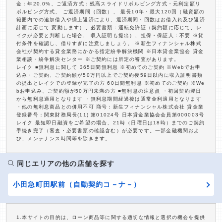
金：年20.0%、ご返済方式：残高スライドリボルビング方式・元利定額リ
ボルビング方式、 ご返済期間（回数）、 最長10年・最大120回（融資額の
範囲内での追加借入や繰上返済により、返済期間・回数はお借入れ及び返済
計画に応じて 変動します）、必要書類：運転免許証（契約額に応じて、レ
イクが必要と判断した場合、 収入証明も提出）、担保・保証人：不要 ※貸
付条件を確認し、借りすぎに注意しましょう。 ※新生フィナンシャル株式
会社が契約する貸金業務にかかる指定紛争解決機関 ※日本貸金業協会 貸金
業相談・紛争解決センター ※ご契約には所定の審査があります。
レイク ■無利息に関して 365日間無利息 ※初めてのご契約 ※Webでお申
込み・ご契約、ご契約額が50万円以上でご契約後59日以内に収入証明書類
の提出とレイクでの登録が完了の方 60日間無利息 ※初めてのご契約 ※We
bお申込み、ご契約額が50万円未満の方 ■無利息の注意点 ・初回契約翌日
から無利息適用となります ・無利息期間経過後は通常金利適用となります
・他の無利息商品との併用不可 商号：新生フィナンシャル株式会社 貸金業
登録番号：関東財務局長(11) 第01024号 日本貸金業協会会員第000003号
レイク 最短即日融資をご希望の場合、21時（日曜日は18時）までのご契約
手続き完了（審査・必要書類の確認含む）が必要です。一部金融機関およ
び、メンテナンス時間等を除きます。
同じエリアの他の店舗を探す
小田急町田駅前（自動契約コ－ナ－）
1.本サイトの目的は、ローン商品等に関する適切な情報と選択の機会を提供