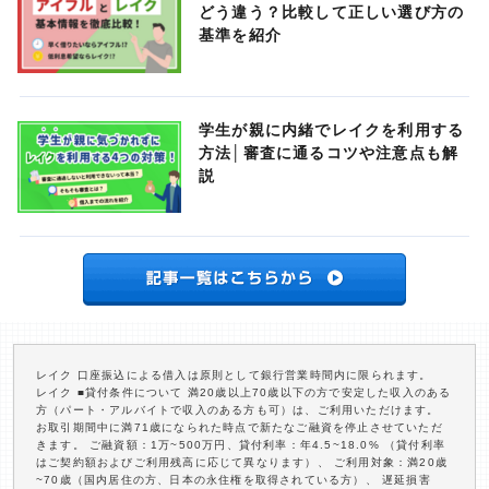
どう違う？比較して正しい選び方の
基準を紹介
学生が親に内緒でレイクを利用する
方法│審査に通るコツや注意点も解
説
レイク 口座振込による借入は原則として銀行営業時間内に限られます。
レイク ■貸付条件について 満20歳以上70歳以下の方で安定した収入のある
方（パート・アルバイトで収入のある方も可）は、ご利用いただけます。
お取引期間中に満71歳になられた時点で新たなご融資を停止させていただ
きます。 ご融資額：1万~500万円、貸付利率：年4.5~18.0% （貸付利率
はご契約額およびご利用残高に応じて異なります）、 ご利用対象：満20歳
~70歳（国内居住の方、日本の永住権を取得されている方）、 遅延損害