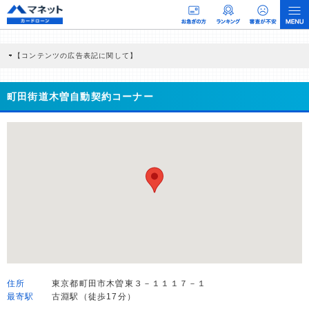
【コンテンツの広告表記に関して】
本コンテンツには、紹介している商品・商材の広告（リンク）を含む場合がありま
す。 これらの広告を経由して読者が企業ホームページを訪れ、成約が発生すると弊
社に対して企業から紹介報酬が支払われるという収益モデルです。 ただし、特定の
町田街道木曽自動契約コーナー
商品を根拠なくPRするものではなく、当編集部の調査／ユーザーへの口コミ収集な
どに基づき、公平性を担保した情報提供を行っています。
>提携企業一覧
住所
東京都町田市木曽東３－１１１７－１
最寄駅
古淵駅（徒歩17分）