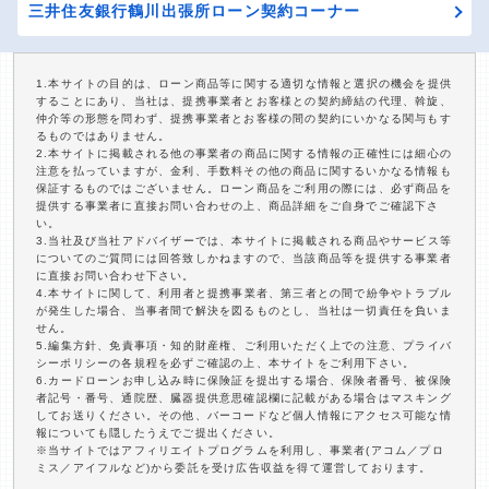
三井住友銀行鶴川出張所ローン契約コーナー
1.本サイトの目的は、ローン商品等に関する適切な情報と選択の機会を提供
することにあり、当社は、提携事業者とお客様との契約締結の代理、斡旋、
仲介等の形態を問わず、提携事業者とお客様の間の契約にいかなる関与もす
るものではありません。
2.本サイトに掲載される他の事業者の商品に関する情報の正確性には細心の
注意を払っていますが、金利、手数料その他の商品に関するいかなる情報も
保証するものではございません。ローン商品をご利用の際には、必ず商品を
提供する事業者に直接お問い合わせの上、商品詳細をご自身でご確認下さ
い。
3.当社及び当社アドバイザーでは、本サイトに掲載される商品やサービス等
についてのご質問には回答致しかねますので、当該商品等を提供する事業者
に直接お問い合わせ下さい。
4.本サイトに関して、利用者と提携事業者、第三者との間で紛争やトラブル
が発生した場合、当事者間で解決を図るものとし、当社は一切責任を負いま
せん。
5.編集方針、免責事項・知的財産権、ご利用いただく上での注意、プライバ
シーポリシーの各規程を必ずご確認の上、本サイトをご利用下さい。
6.カードローンお申し込み時に保険証を提出する場合、保険者番号、被保険
者記号・番号、通院歴、臓器提供意思確認欄に記載がある場合はマスキング
してお送りください。その他、バーコードなど個人情報にアクセス可能な情
報についても隠したうえでご提出ください。
※当サイトではアフィリエイトプログラムを利用し、事業者(アコム／プロ
ミス／アイフルなど)から委託を受け広告収益を得て運営しております。