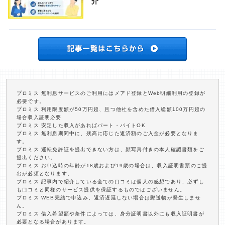
介
プロミス 無利息サービスのご利用にはメアド登録とWeb明細利用の登録が
必要です。
プロミス 利用限度額が50万円超、且つ他社を含めた借入総額100万円超の
場合収入証明必要
プロミス 安定した収入があればパート・バイトOK
プロミス 無利息期間中に、残高に応じた返済額のご入金が必要となりま
す。
プロミス 運転免許証を提出できない方は、顔写真付きの本人確認書類をご
提出ください。
プロミス お申込時の年齢が18歳および19歳の場合は、収入証明書類のご提
出が必須となります。
プロミス 記事内で紹介している全ての口コミは個人の感想であり、必ずし
も口コミと同様のサービス提供を保証するものではございません。
プロミス WEB完結で申込み、返済遅延しない場合は郵送物が発生しませ
ん。
プロミス 借入希望額や条件によっては、身分証明書以外にも収入証明書が
必要となる場合があります。