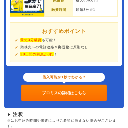
限度額
最大800万円
融資時間
最短3分※1
おすすめポイント
最短3分融資
も可能！
勤務先への電話連絡＆郵送物は原則なし！
30日間の利息が0円
！
借入可能か1秒でわかる!!
プロミスの詳細はこちら
注釈
▶
※1.お申込み時間や審査によりご希望に添えない場合がございま
す。