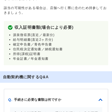
該当の可能性がある場合は、店舗へ行く際に念のため持参してお
きましょう。
収入証明書類(場合により必要)
源泉徴収票(直近／最新分)
給与明細書(直近2ヶ月分)
確定申告書／青色申告書
住民税決定通知書／納税通知書
所得(課税)証明書
年金証書／年金通知書
自動契約機に関するQ&A
手続きに必要な書類は何ですか
Q.