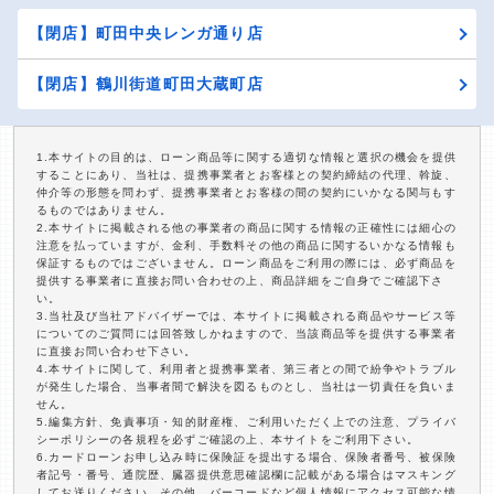
【閉店】町田中央レンガ通り店
【閉店】鶴川街道町田大蔵町店
1.本サイトの目的は、ローン商品等に関する適切な情報と選択の機会を提供
することにあり、当社は、提携事業者とお客様との契約締結の代理、斡旋、
仲介等の形態を問わず、提携事業者とお客様の間の契約にいかなる関与もす
るものではありません。
2.本サイトに掲載される他の事業者の商品に関する情報の正確性には細心の
注意を払っていますが、金利、手数料その他の商品に関するいかなる情報も
保証するものではございません。ローン商品をご利用の際には、必ず商品を
提供する事業者に直接お問い合わせの上、商品詳細をご自身でご確認下さ
い。
3.当社及び当社アドバイザーでは、本サイトに掲載される商品やサービス等
についてのご質問には回答致しかねますので、当該商品等を提供する事業者
に直接お問い合わせ下さい。
4.本サイトに関して、利用者と提携事業者、第三者との間で紛争やトラブル
が発生した場合、当事者間で解決を図るものとし、当社は一切責任を負いま
せん。
5.編集方針、免責事項・知的財産権、ご利用いただく上での注意、プライバ
シーポリシーの各規程を必ずご確認の上、本サイトをご利用下さい。
6.カードローンお申し込み時に保険証を提出する場合、保険者番号、被保険
者記号・番号、通院歴、臓器提供意思確認欄に記載がある場合はマスキング
してお送りください。その他、バーコードなど個人情報にアクセス可能な情