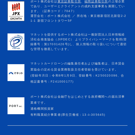
マネットカードローンの編集責任者および編集者は、日本貸金
業協会の定める貸金業務取扱主任者登録を受けています。
(登録年月日：令和8年1月9日、登録番号：K250020096、合
格証書番号：F241000177)
ポート株式会社は金融庁をはじめとする政府機関への届出済事
業者です。
適格機関投資家
有料職業紹介事業者(厚生労働省：13-ﾕ-305645)