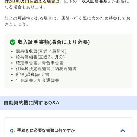
計が100万円を超える場合
は、以下の
「収入証明書類」
が必要に
なる場合もあります。
該当の可能性がある場合は、店舗へ行く際に念のため持参してお
きましょう。
収入証明書類(場合により必要)
源泉徴収票(直近／最新分)
給与明細書(直近2ヶ月分)
確定申告書／青色申告書
住民税決定通知書／納税通知書
所得(課税)証明書
年金証書／年金通知書
自動契約機に関するQ&A
手続きに必要な書類は何ですか
Q.