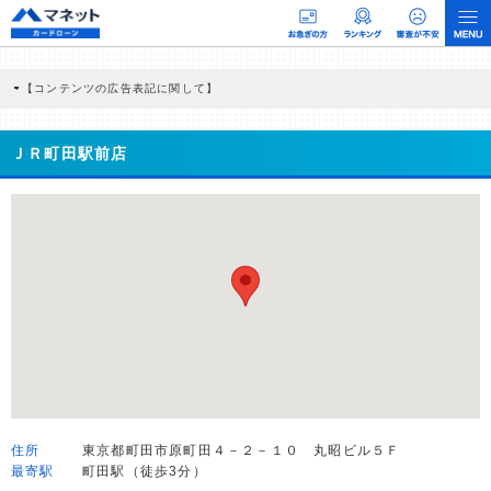
【コンテンツの広告表記に関して】
本コンテンツには、紹介している商品・商材の広告（リンク）を含む場合がありま
す。 これらの広告を経由して読者が企業ホームページを訪れ、成約が発生すると弊
社に対して企業から紹介報酬が支払われるという収益モデルです。 ただし、特定の
ＪＲ町田駅前店
商品を根拠なくPRするものではなく、当編集部の調査／ユーザーへの口コミ収集な
どに基づき、公平性を担保した情報提供を行っています。
>提携企業一覧
住所
東京都町田市原町田４－２－１０ 丸昭ビル５Ｆ
最寄駅
町田駅（徒歩3分）