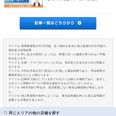
アイフル 利用限度額が50万円超、且つ他社を含めた借入総額100万円超の
場合収入証明必要
アイフル 申し込みの状況によっては、希望に沿った融資を得られない可能
性があります。
アイフル 主婦・フリーターといった方は、安定収入がある方のみが対象と
なります。
アイフル ※申込手続き完了時点から計測した最短時間であり、申込時間や
審査状況などにより異なります。
アイフル 記事内で紹介している全ての口コミは個人の感想であり、必ずし
も口コミと同様のサービス提供を保証するものではございません。
アイフル WEB完結で申込み、返済遅延しない場合は郵送物が発生しませ
ん。
アイフル 借入希望額や条件によっては、身分証明書以外にも収入証明書が
必要となる場合があります。
同じエリアの他の店舗を探す