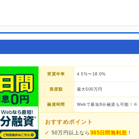
実質年率
4.5%〜18.0%
限度額
最大500万円
融資時間
Webで最短8分融資も可能！※
おすすめポイント
50万円以上なら
365日間無利息
！