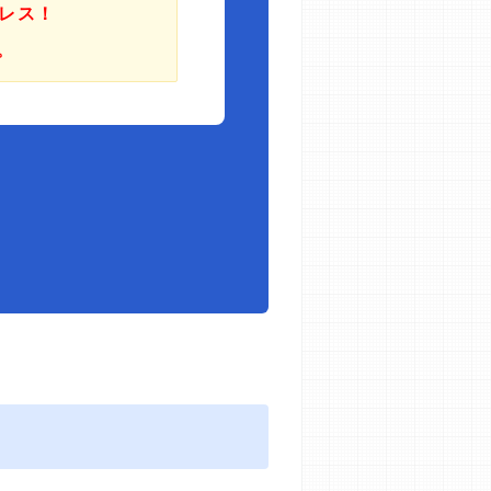
レス！
。