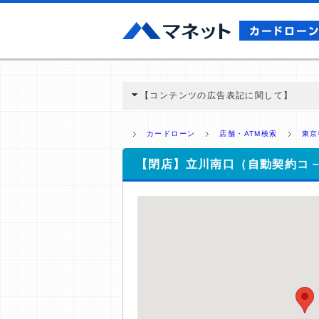
【コンテンツの広告表記に関して】
本コンテンツには、紹介している商品・商材
と弊社に対して企業から紹介報酬が支払われ
カードローン
店舗・ATM検索
東京
ミ収集などに基づき、公平性を担保した情
>提携企業一覧
【閉店】立川南口（自動契約コ