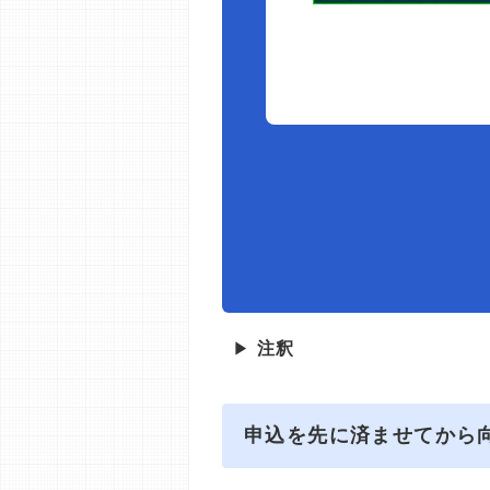
▶
注釈
申込を先に済ませてから