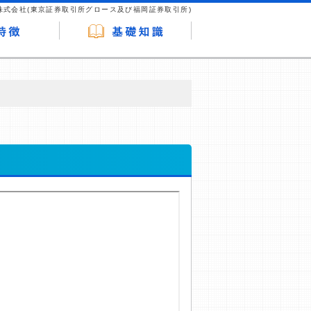
株式会社(東京証券取引所グロース及び福岡証券取引所)
が企業ホームページを訪れ、成約が発生する
はなく、当編集部の調査／ユーザーへの口コ