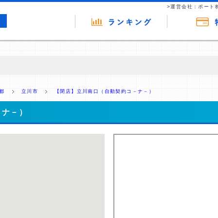
>運営会社：ポート
の広告（リンク）を含む場合があります。 これらの広告を経由して読者
るという収益モデルです。 ただし、特定の商品を根拠なくPRするもので
都
立川市
【閉店】立川南口（自動契約コ－ナ－）
報提供を行っています。
－ナ－）