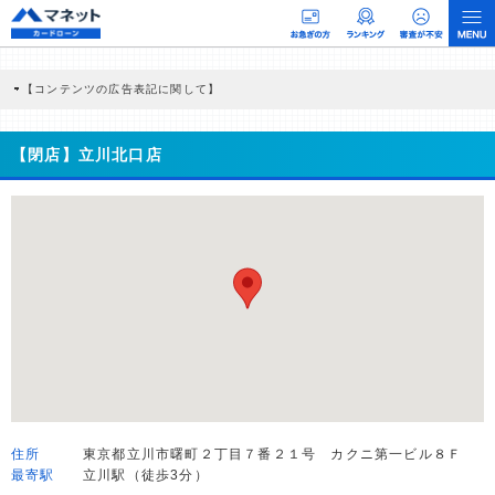
【コンテンツの広告表記に関して】
本コンテンツには、紹介している商品・商材の広告（リンク）を含む場合がありま
す。 これらの広告を経由して読者が企業ホームページを訪れ、成約が発生すると弊
社に対して企業から紹介報酬が支払われるという収益モデルです。 ただし、特定の
【閉店】立川北口店
商品を根拠なくPRするものではなく、当編集部の調査／ユーザーへの口コミ収集な
どに基づき、公平性を担保した情報提供を行っています。
>提携企業一覧
住所
東京都立川市曙町２丁目７番２１号 カクニ第一ビル８Ｆ
最寄駅
立川駅（徒歩3分）