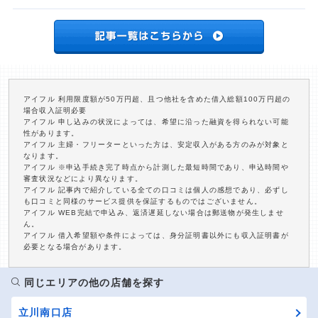
アイフル 利用限度額が50万円超、且つ他社を含めた借入総額100万円超の
場合収入証明必要
アイフル 申し込みの状況によっては、希望に沿った融資を得られない可能
性があります。
アイフル 主婦・フリーターといった方は、安定収入がある方のみが対象と
なります。
アイフル ※申込手続き完了時点から計測した最短時間であり、申込時間や
審査状況などにより異なります。
アイフル 記事内で紹介している全ての口コミは個人の感想であり、必ずし
も口コミと同様のサービス提供を保証するものではございません。
アイフル WEB完結で申込み、返済遅延しない場合は郵送物が発生しませ
ん。
アイフル 借入希望額や条件によっては、身分証明書以外にも収入証明書が
必要となる場合があります。
同じエリアの他の店舗を探す
立川南口店