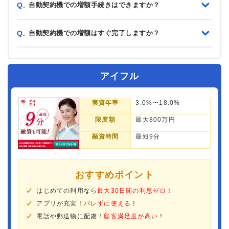
自動契約機での増額手続きはできますか？
Q.
自動契約機での増額はすぐ完了しますか？
Q.
アイフル
実質年率
3.0%〜18.0%
限度額
最大800万円
融資時間
最短9分
おすすめポイント
はじめての利用なら
最大30日間の利息ゼロ
！
アプリが充実！
バレずに使える
！
電話や郵送物に配慮！
顧客満足度が高い
！