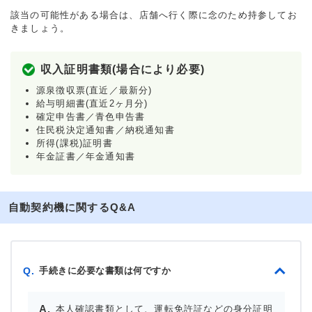
該当の可能性がある場合は、店舗へ行く際に念のため持参してお
きましょう。
収入証明書類(場合により必要)
源泉徴収票(直近／最新分)
給与明細書(直近2ヶ月分)
確定申告書／青色申告書
住民税決定通知書／納税通知書
所得(課税)証明書
年金証書／年金通知書
自動契約機に関するQ&A
手続きに必要な書類は何ですか
Q.
本人確認書類として、運転免許証などの身分証明