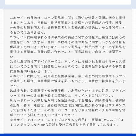
1.本サイトの目的は、ローン商品等に関する適切な情報と選択の機会を提供
することにあり、当社は、提携事業者とお客様との契約締結の代理、斡旋、
仲介等の形態を問わず、提携事業者とお客様の間の契約にいかなる関与もす
るものではありません。
2.本サイトに掲載される他の事業者の商品に関する情報の正確性には細心の
注意を払っていますが、金利、手数料その他の商品に関するいかなる情報も
保証するものではございません。ローン商品をご利用の際には、必ず商品を
提供する事業者に直接お問い合わせの上、商品詳細をご自身でご確認下さ
い。
3.当社及び当社アドバイザーでは、本サイトに掲載される商品やサービス等
についてのご質問には回答致しかねますので、当該商品等を提供する事業者
に直接お問い合わせ下さい。
4.本サイトに関して、利用者と提携事業者、第三者との間で紛争やトラブル
が発生した場合、当事者間で解決を図るものとし、当社は一切責任を負いま
せん。
5.編集方針、免責事項・知的財産権、ご利用いただく上での注意、プライバ
シーポリシーの各規程を必ずご確認の上、本サイトをご利用下さい。
6.カードローンお申し込み時に保険証を提出する場合、保険者番号、被保険
者記号・番号、通院歴、臓器提供意思確認欄に記載がある場合はマスキング
してお送りください。その他、バーコードなど個人情報にアクセス可能な情
報についても隠したうえでご提出ください。
※当サイトではアフィリエイトプログラムを利用し、事業者(アコム／プロ
ミス／アイフルなど)から委託を受け広告収益を得て運営しております。