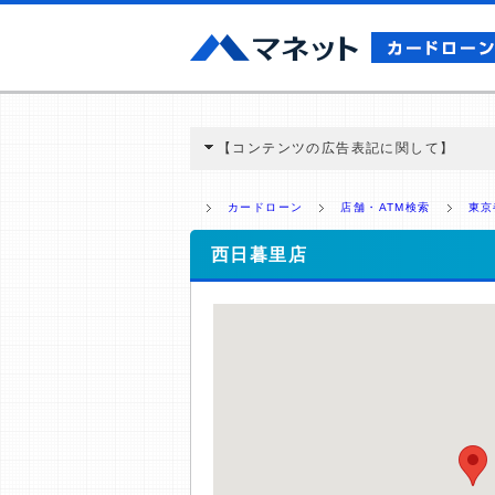
【コンテンツの広告表記に関して】
本コンテンツには、紹介している商品・商材
と弊社に対して企業から紹介報酬が支払われ
カードローン
店舗・ATM検索
東京
ミ収集などに基づき、公平性を担保した情
>提携企業一覧
西日暮里店