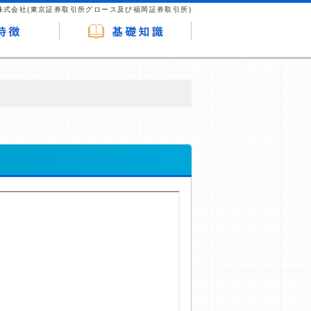
株式会社(東京証券取引所グロース及び福岡証券取引所)
が企業ホームページを訪れ、成約が発生する
はなく、当編集部の調査／ユーザーへの口コ