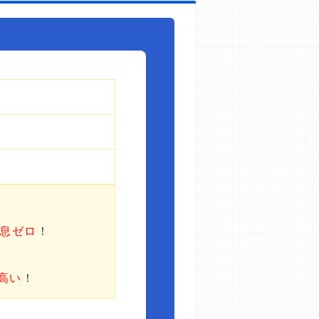
利息ゼロ
！
高い
！