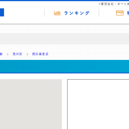
>運営会社：ポート
の広告（リンク）を含む場合があります。 これらの広告を経由して読者
るという収益モデルです。 ただし、特定の商品を根拠なくPRするもので
都
荒川区
西日暮里店
報提供を行っています。