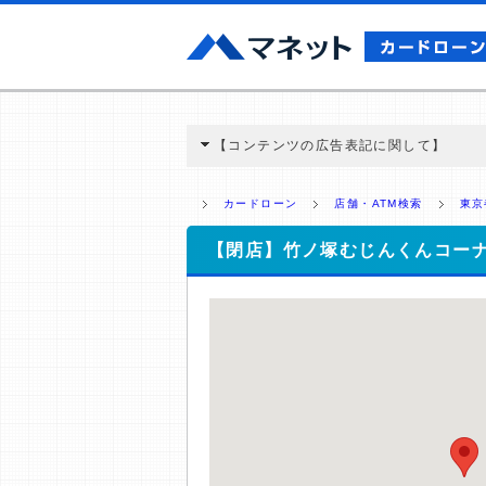
【コンテンツの広告表記に関して】
本コンテンツには、紹介している商品・商材
と弊社に対して企業から紹介報酬が支払われ
カードローン
店舗・ATM検索
東京
ミ収集などに基づき、公平性を担保した情
>提携企業一覧
【閉店】竹ノ塚むじんくんコー