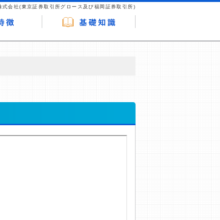
株式会社(東京証券取引所グロース及び福岡証券取引所)
が企業ホームページを訪れ、成約が発生する
はなく、当編集部の調査／ユーザーへの口コ