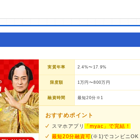
実質年率
2.4%〜17.9%
限度額
1万円〜800万円
融資時間
最短20分※1
おすすめポイント
スマホアプリ
「myac」で完結！
最短20分融資可
(※1)でコンビニOK