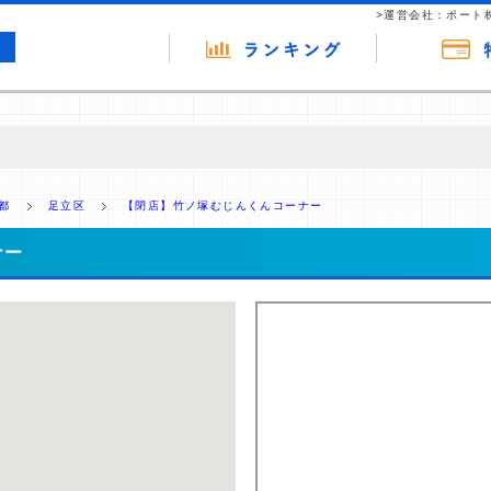
>運営会社：ポート
の広告（リンク）を含む場合があります。 これらの広告を経由して読者
るという収益モデルです。 ただし、特定の商品を根拠なくPRするもので
都
足立区
【閉店】竹ノ塚むじんくんコーナー
報提供を行っています。
ナー