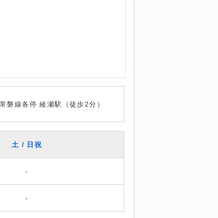
常磐線各停 綾瀬駅（徒歩2分）
土 / 日祝
-
-