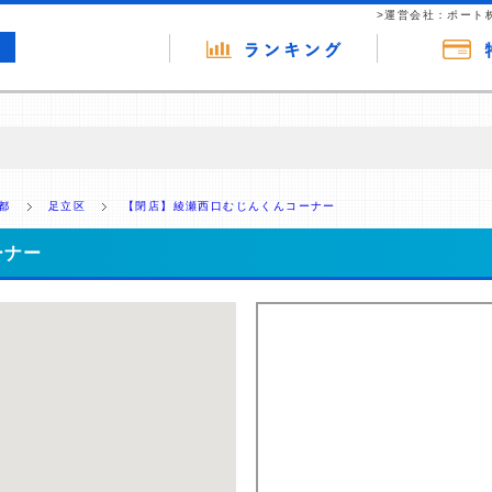
>運営会社：ポート
の広告（リンク）を含む場合があります。 これらの広告を経由して読者
るという収益モデルです。 ただし、特定の商品を根拠なくPRするもので
都
足立区
【閉店】綾瀬西口むじんくんコーナー
報提供を行っています。
ーナー