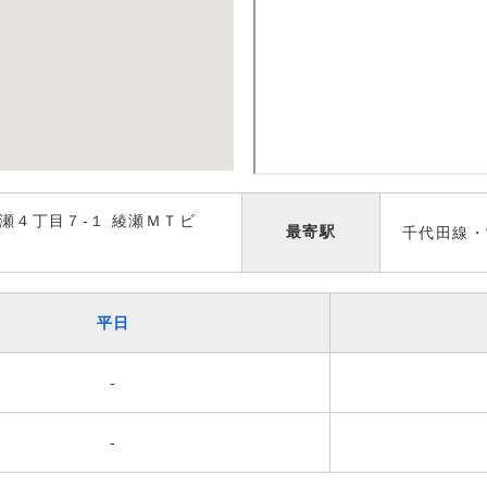
瀬４丁目７-１ 綾瀬ＭＴビ
最寄駅
千代田線・
平日
-
-