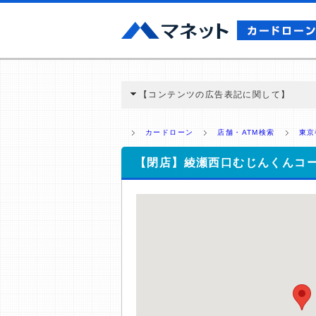
【コンテンツの広告表記に関して】
本コンテンツには、紹介している商品・商材
と弊社に対して企業から紹介報酬が支払われ
カードローン
店舗・ATM検索
東京
ミ収集などに基づき、公平性を担保した情
>提携企業一覧
【閉店】綾瀬西口むじんくんコ