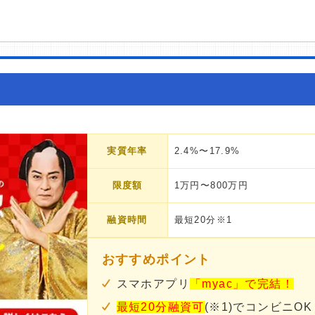
実質年率
2.4%〜17.9%
限度額
1万円〜800万円
融資時間
最短20分※1
おすすめポイント
スマホアプリ
「myac」で完結！
最短20分融資可
(※1)でコンビニOK