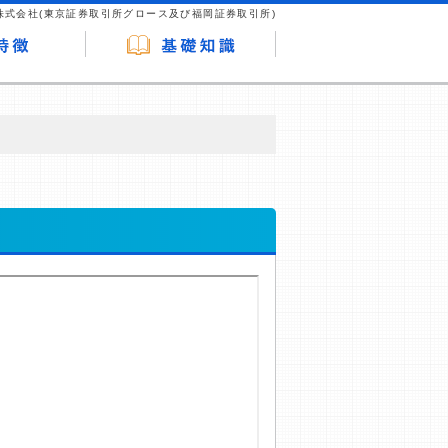
株式会社(東京証券取引所グロース及び福岡証券取引所)
が企業ホームページを訪れ、成約が発生する
はなく、当編集部の調査／ユーザーへの口コ