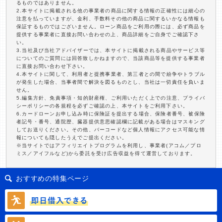
るものではありません。
2.本サイトに掲載される他の事業者の商品に関する情報の正確性には細心の
注意を払っていますが、金利、手数料その他の商品に関するいかなる情報も
保証するものではございません。ローン商品をご利用の際には、必ず商品を
提供する事業者に直接お問い合わせの上、商品詳細をご自身でご確認下さ
い。
3.当社及び当社アドバイザーでは、本サイトに掲載される商品やサービス等
についてのご質問には回答致しかねますので、当該商品等を提供する事業者
に直接お問い合わせ下さい。
4.本サイトに関して、利用者と提携事業者、第三者との間で紛争やトラブル
が発生した場合、当事者間で解決を図るものとし、当社は一切責任を負いま
せん。
5.編集方針、免責事項・知的財産権、ご利用いただく上での注意、プライバ
シーポリシーの各規程を必ずご確認の上、本サイトをご利用下さい。
6.カードローンお申し込み時に保険証を提出する場合、保険者番号、被保険
者記号・番号、通院歴、臓器提供意思確認欄に記載がある場合はマスキング
してお送りください。その他、バーコードなど個人情報にアクセス可能な情
報についても隠したうえでご提出ください。
※当サイトではアフィリエイトプログラムを利用し、事業者(アコム／プロ
ミス／アイフルなど)から委託を受け広告収益を得て運営しております。
おすすめの特集ページ