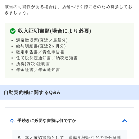
該当の可能性がある場合は、店舗へ行く際に念のため持参してお
きましょう。
収入証明書類(場合により必要)
源泉徴収票(直近／最新分)
給与明細書(直近2ヶ月分)
確定申告書／青色申告書
住民税決定通知書／納税通知書
所得(課税)証明書
年金証書／年金通知書
自動契約機に関するQ&A
手続きに必要な書類は何ですか
Q.
本人確認書類として、運転免許証などの身分証明