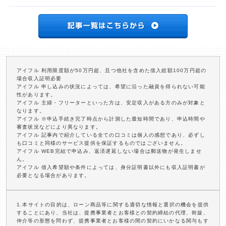
アイフル 利用限度額が50万円超、且つ他社を含めた借入総額100万円超の
場合収入証明必要
アイフル 申し込みの状況によっては、希望に沿った融資を得られない可能
性があります。
アイフル 主婦・フリーターといった方は、安定収入がある方のみが対象と
なります。
アイフル ※申込手続き完了時点から計測した最短時間であり、申込時間や
審査状況などにより異なります。
アイフル 記事内で紹介している全ての口コミは個人の感想であり、必ずし
も口コミと同様のサービス提供を保証するものではございません。
アイフル WEB完結で申込み、返済遅延しない場合は郵送物が発生しませ
ん。
アイフル 借入希望額や条件によっては、身分証明書以外にも収入証明書が
必要となる場合があります。
1.本サイトの目的は、ローン商品等に関する適切な情報と選択の機会を提供
することにあり、当社は、提携事業者とお客様との契約締結の代理、斡旋、
仲介等の形態を問わず、提携事業者とお客様の間の契約にいかなる関与もす