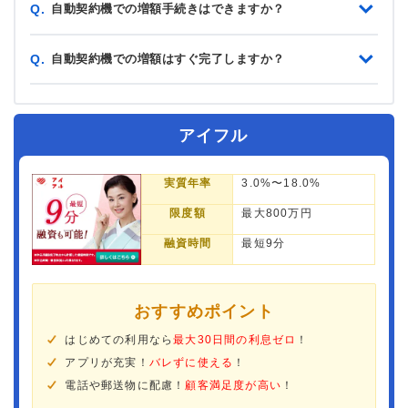
自動契約機での増額手続きはできますか？
Q.
自動契約機での増額はすぐ完了しますか？
Q.
アイフル
実質年率
3.0%〜18.0%
限度額
最大800万円
融資時間
最短9分
おすすめポイント
はじめての利用なら
最大30日間の利息ゼロ
！
アプリが充実！
バレずに使える
！
電話や郵送物に配慮！
顧客満足度が高い
！