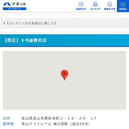
【コンテンツの広告表記に関して】
本コンテンツには、紹介している商品・商材の広告（リンク）を含む場合がありま
す。 これらの広告を経由して読者が企業ホームページを訪れ、成約が発生すると弊
社に対して企業から紹介報酬が支払われるという収益モデルです。 ただし、特定の
【閉店】８号線豊田店
商品を根拠なくPRするものではなく、当編集部の調査／ユーザーへの口コミ収集な
どに基づき、公平性を担保した情報提供を行っています。
>提携企業一覧
住所
富山県富山市豊田本町２－１６－２８ １Ｆ
最寄駅
富山ライトレール 城川原駅（徒歩16分）