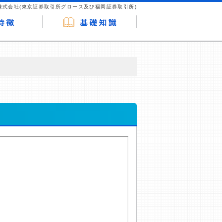
株式会社(東京証券取引所グロース及び福岡証券取引所)
が企業ホームページを訪れ、成約が発生する
はなく、当編集部の調査／ユーザーへの口コ