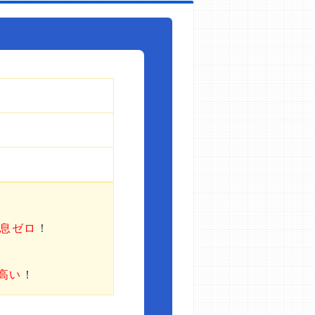
利息ゼロ
！
高い
！