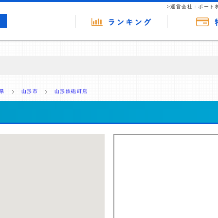
>運営会社：ポート
の広告（リンク）を含む場合があります。 これらの広告を経由して読者
るという収益モデルです。 ただし、特定の商品を根拠なくPRするもので
県
山形市
山形鉄砲町店
報提供を行っています。