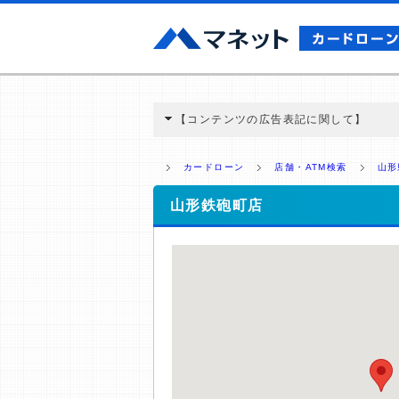
【コンテンツの広告表記に関して】
本コンテンツには、紹介している商品・商材
と弊社に対して企業から紹介報酬が支払われ
カードローン
店舗・ATM検索
山形
ミ収集などに基づき、公平性を担保した情
>提携企業一覧
山形鉄砲町店