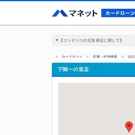
【コンテンツの広告表記に関して】
本コンテンツには、紹介している商品・商材
と弊社に対して企業から紹介報酬が支払われ
カードローン
店舗・ATM検索
山口
ミ収集などに基づき、公平性を担保した情
>提携企業一覧
下関一の宮店