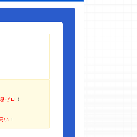
利息ゼロ
！
高い
！