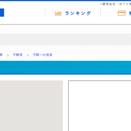
>運営会社：ポート
の広告（リンク）を含む場合があります。 これらの広告を経由して読者
るという収益モデルです。 ただし、特定の商品を根拠なくPRするもので
県
下関市
下関一の宮店
報提供を行っています。