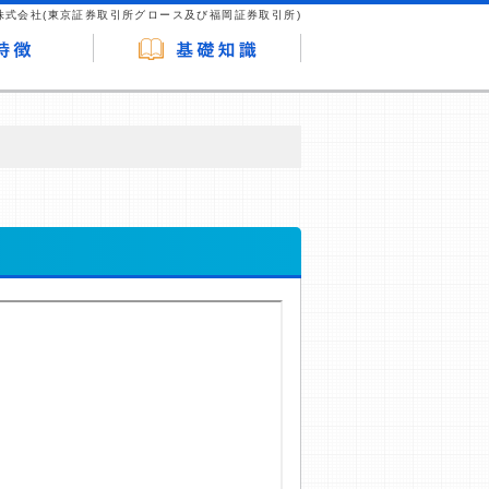
株式会社(東京証券取引所グロース及び福岡証券取引所)
が企業ホームページを訪れ、成約が発生する
はなく、当編集部の調査／ユーザーへの口コ