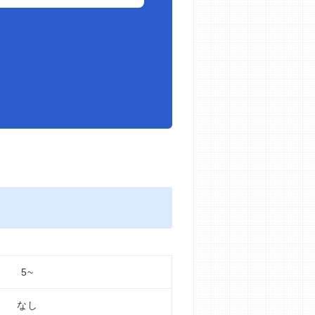
5~
なし