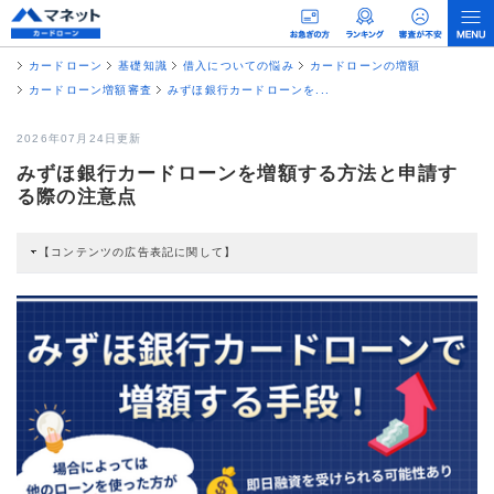
カードローン
基礎知識
借入についての悩み
カードローンの増額
カードローン増額審査
みずほ銀行カードローンを...
2026年07月24日更新
みずほ銀行カードローンを増額する方法と申請す
る際の注意点
【コンテンツの広告表記に関して】
本コンテンツには、紹介している商品・商材の広告（リンク）を含む場合があ
ります。 これらの広告を経由して読者が企業ホームページを訪れ、成約が発生
すると弊社に対して企業から紹介報酬が支払われるという収益モデルです。 た
だし、特定の商品を根拠なくPRするものではなく、当編集部の調査／ユーザー
への口コミ収集などに基づき、公平性を担保した情報提供を行っています。
>提携企業一覧