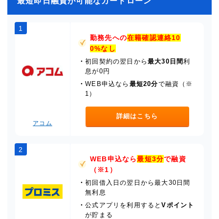
最短即日融資が可能なカードローン
1
勤務先への
在籍確認連絡10
0%なし
・
初回契約の翌日から
最大30日間
利
息が0円
・
WEB申込なら
最短20分
で融資（※
1）
詳細はこちら
アコム
2
WEB申込なら
最短3分
で融資
（※1）
・
初回借入日の翌日から最大30日間
無利息
・
公式アプリを利用すると
Vポイント
が貯まる