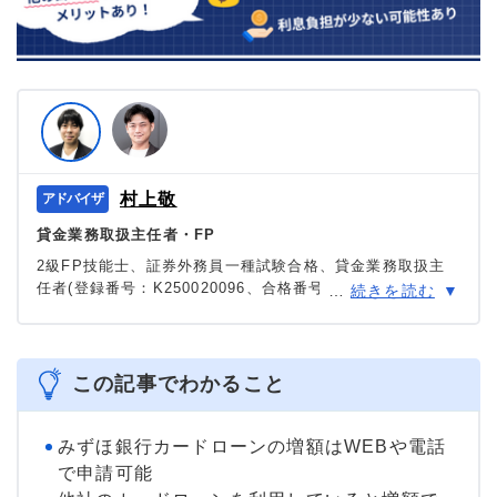
村上敬
貸金業務取扱主任者・FP
2級FP技能士、証券外務員一種試験合格、貸金業務取扱主
任者(登録番号：K250020096、合格番号：第F241000177
…
続きを読む
号)。
大学を卒業後、証券外務員一種試験に合格。カードロー
ン、FX、不動産、保険など、多くの金融領域における情報
メディアの編集・監修に携わり、実績は計2000本以上。ロ
この記事でわかること
ーン利用者へのインタビューなども多数実施し、専門知識
と事実に基づいた信頼性の高い情報発信を心がけている。
＞＞公式ページ
みずほ銀行カードローンの増額はWEBや電話
で申請可能