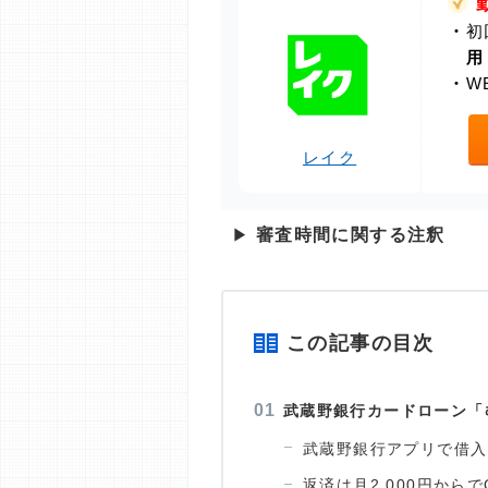
・
初
用
・
W
レイク
▶
審査時間に関する注釈
この記事の目次
武蔵野銀行カードローン「
武蔵野銀行アプリで借入
返済は月2,000円からで