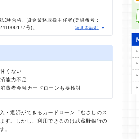
種試験合格、貸金業務取扱主任者(登録番号：
41000177号)。
…
続きを読む
種試験に合格。カードローン、FX、不動産、保
ける情報メディアの編集・監修に携わり、実績
用者へのインタビューなども多数実施し、専門知
高い情報発信を心がけている。
は甘くない
返済能力不足
て消費者金融カードローンも要検討
入・返済ができるカードローン「むさしのス
ます。しかし、利用できるのは武蔵野銀行の
す。