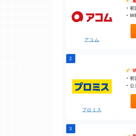
・
初
・
W
アコム
2
・
初
・
公
プロミス
3