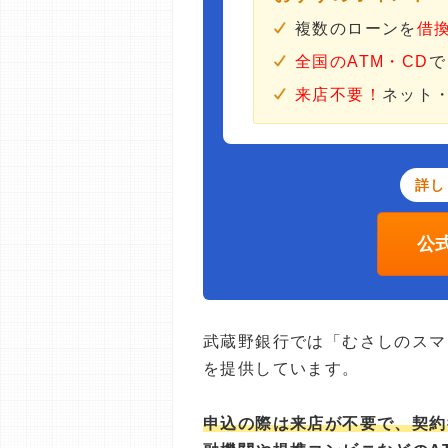
複数のローンを
借
全国のATM・CD
で
来店不要！
ネット
詳し
公
武蔵野銀行では「むさしのスマ
を提供しています。
申込の際は来店が不要で、契約