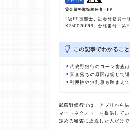
村上敬
貸金業務取扱主任者・FP
2級FP技能士、証券外務員一
K250020096、合格番号：第F2
大学を卒業後、証券外務員一
険など、多くの金融領域にお
は計2000本以上。ローン利
この記事でわかること
識と事実に基づいた信頼性の
＞＞公式ページ
武蔵野銀行のローン審査
審査落ちの原因は総じて
利便性や無利息も踏まえ
武蔵野銀行では、アプリから借
マートネクスト」を提供してい
定める審査に通過した人だけで