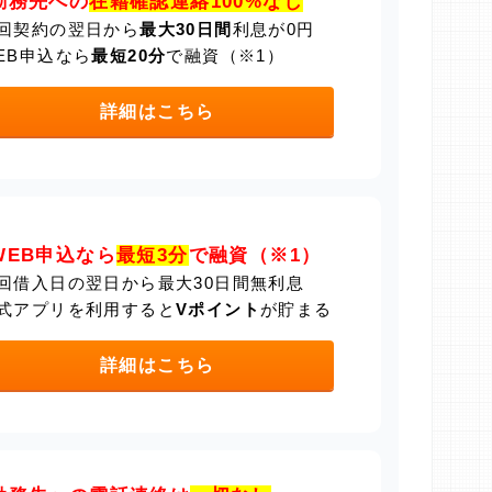
勤務先への
在籍確認連絡100%なし
回契約の翌日から
最大30日間
利息が0円
EB申込なら
最短20分
で融資（※1）
詳細はこちら
WEB申込なら
最短3分
で融資（※1）
回借入日の翌日から最大30日間無利息
式アプリを利用すると
Vポイント
が貯まる
詳細はこちら