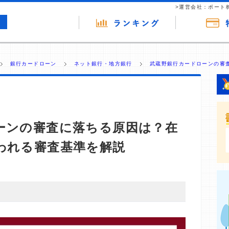
>運営会社：ポート
銀行カードローン
ネット銀行・地方銀行
武蔵野銀行カードローンの審査
ーンの審査に落ちる原因は？在
われる審査基準を解説
・商材の広告（リンク）を含む場合があります。 これらの
ジを訪れ、成約が発生すると弊社に対して企業から紹介報
 ただし、特定の商品を根拠なくPRするものではなく、当