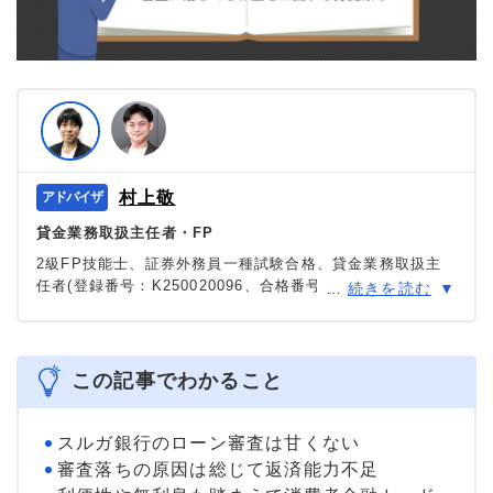
村上敬
貸金業務取扱主任者・FP
2級FP技能士、証券外務員一種試験合格、貸金業務取扱主
任者(登録番号：K250020096、合格番号：第F241000177
…
続きを読む
号)。
大学を卒業後、証券外務員一種試験に合格。カードロー
ン、FX、不動産、保険など、多くの金融領域における情報
メディアの編集・監修に携わり、実績は計2000本以上。ロ
この記事でわかること
ーン利用者へのインタビューなども多数実施し、専門知識
と事実に基づいた信頼性の高い情報発信を心がけている。
＞＞公式ページ
スルガ銀行のローン審査は甘くない
審査落ちの原因は総じて返済能力不足