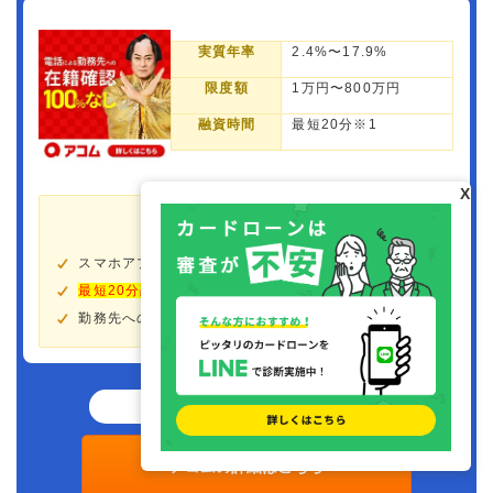
実質年率
2.4%〜17.9%
限度額
1万円〜800万円
融資時間
最短20分※1
X
おすすめポイント
スマホアプリ
「myac」で完結！
最短20分融資可
(※1)でコンビニOK
勤務先への在籍確認の電話が
100%なし
！
審査結果が事前に分かる!!
アコムの詳細はこちら