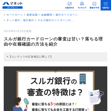
カードローン
基礎知識
金融機関
銀行カードローン
ネット銀行・地方銀行
スルガ銀行カードローンの...
2026年07月22日更新
スルガ銀行カードローンの審査は甘い？落ちる理
由や在籍確認の方法を紹介
【コンテンツの広告表記に関して】
本コンテンツには、紹介している商品・商材の広告（リンク）を含む場合があ
ります。 これらの広告を経由して読者が企業ホームページを訪れ、成約が発生
すると弊社に対して企業から紹介報酬が支払われるという収益モデルです。 た
だし、特定の商品を根拠なくPRするものではなく、当編集部の調査／ユーザー
への口コミ収集などに基づき、公平性を担保した情報提供を行っています。
>提携企業一覧