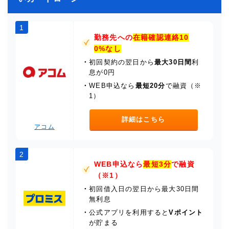
1
勤務先への
在籍確認連絡10
0%なし
・
初回契約の翌日から
最大30日間
利
息が0円
・
WEB申込なら
最短20分
で融資（※
1）
詳細はこちら
アコム
2
WEB申込なら
最短3分
で融資
（※1）
・
初回借入日の翌日から最大30日間
無利息
・
公式アプリを利用すると
Vポイント
が貯まる