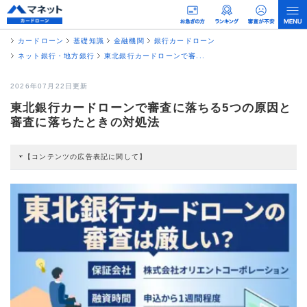
カードローン
基礎知識
金融機関
銀行カードローン
ネット銀行・地方銀行
東北銀行カードローンで審...
2026年07月22日更新
東北銀行カードローンで審査に落ちる5つの原因と
審査に落ちたときの対処法
【コンテンツの広告表記に関して】
本コンテンツには、紹介している商品・商材の広告（リンク）を含む場合があ
ります。 これらの広告を経由して読者が企業ホームページを訪れ、成約が発生
すると弊社に対して企業から紹介報酬が支払われるという収益モデルです。 た
だし、特定の商品を根拠なくPRするものではなく、当編集部の調査／ユーザー
への口コミ収集などに基づき、公平性を担保した情報提供を行っています。
>提携企業一覧