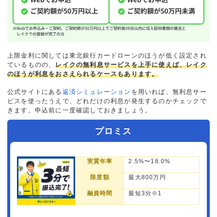
上限金利に関しては東北銀行カードローンのほうが低く設定され
ているものの、
レイクの無利息サービスを上手に使えば、レイク
のほうが利息をおさえられるケースもあります。
公式サイトにある
返済シミュレーション
を用いれば、無利息サー
ビスを使ったうえで、どれだけの利息が発生するのかチェックで
きます。申込前に一度確認しておきましょう。
プロミス
実質年率
2.5%〜18.0%
限度額
最大800万円
融資時間
最短3分※1