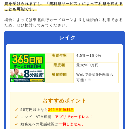
資を受けられますし、「無利息サービス」によって利息を抑える
ことも可能です。
場合によっては東北銀行カードローンよりも経済的に利用できる
ため、ぜひ検討してみてください。
レイク
実質年率
4.5%〜18.0%
限度額
最大500万円
融資時間
Webで最短8分融資も
可能！※
おすすめポイント
50万円以上なら
365日間無利息
！
コンビニATM可能！
アプリでカードレス！
勤務先への電話確認は
一切しません。