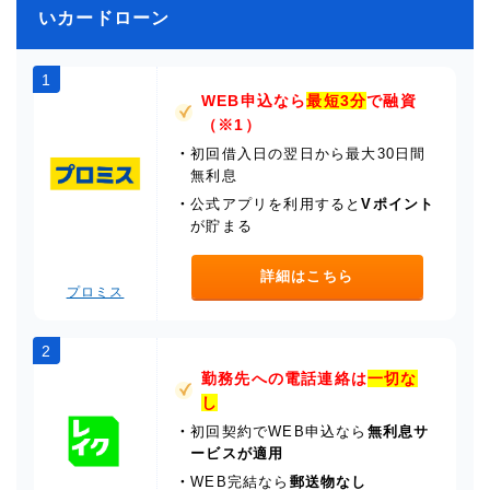
いカードローン
1
WEB申込なら
最短3分
で融資
（※1）
・
初回借入日の翌日から最大30日間
無利息
・
公式アプリを利用すると
Vポイント
が貯まる
詳細はこちら
プロミス
2
勤務先への電話連絡は
一切な
し
・
初回契約でWEB申込なら
無利息サ
ービスが適用
・
WEB完結なら
郵送物なし