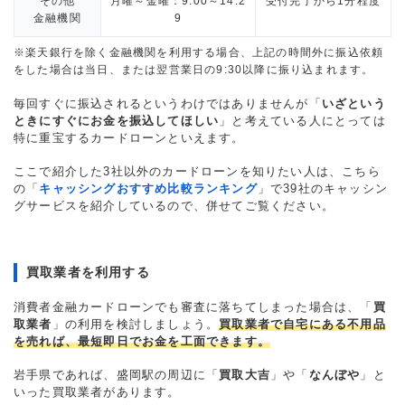
その他
月曜～金曜：9:00～14:2
受付完了から1分程度
金融機関
9
※楽天銀行を除く金融機関を利用する場合、上記の時間外に振込依頼
をした場合は当日、または翌営業日の9:30以降に振り込まれます。
毎回すぐに振込されるというわけではありませんが「
いざという
ときにすぐにお金を振込してほしい
」と考えている人にとっては
特に重宝するカードローンといえます。
ここで紹介した3社以外のカードローンを知りたい人は、こちら
の「
キャッシングおすすめ比較ランキング
」で39社のキャッシン
グサービスを紹介しているので、併せてご覧ください。
買取業者を利用する
消費者金融カードローンでも審査に落ちてしまった場合は、「
買
取業者
」の利用を検討しましょう。
買取業者で自宅にある不用品
を売れば、最短即日でお金を工面できます。
岩手県であれば、盛岡駅の周辺に「
買取大吉
」や「
なんぼや
」と
いった買取業者があります。