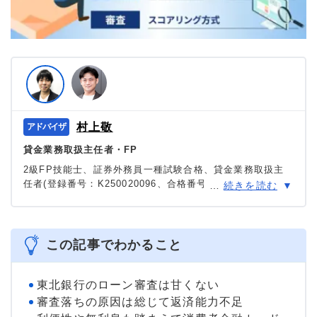
村上敬
貸金業務取扱主任者・FP
2級FP技能士、証券外務員一種試験合格、貸金業務取扱主
任者(登録番号：K250020096、合格番号：第F241000177
…
続きを読む
号)。
大学を卒業後、証券外務員一種試験に合格。カードロー
ン、FX、不動産、保険など、多くの金融領域における情報
メディアの編集・監修に携わり、実績は計2000本以上。ロ
この記事でわかること
ーン利用者へのインタビューなども多数実施し、専門知識
と事実に基づいた信頼性の高い情報発信を心がけている。
＞＞公式ページ
東北銀行のローン審査は甘くない
審査落ちの原因は総じて返済能力不足