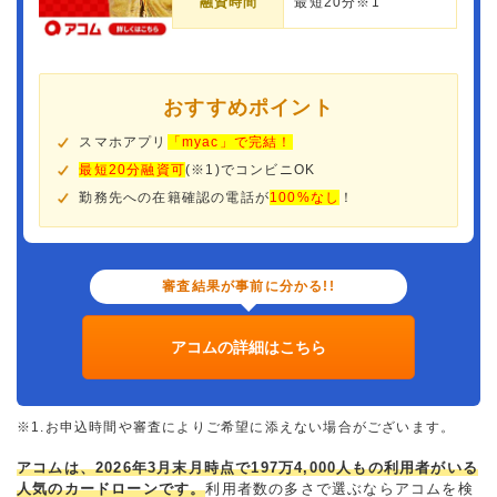
融資時間
最短20分※1
おすすめポイント
スマホアプリ
「myac」で完結！
最短20分融資可
(※1)でコンビニOK
勤務先への在籍確認の電話が
100%なし
！
審査結果が事前に分かる!!
アコムの詳細はこちら
※1.お申込時間や審査によりご希望に添えない場合がございます。
アコムは、2026年3月末月時点で197万4,000人もの利用者がいる
人気のカードローンです。
利用者数の多さで選ぶならアコムを検