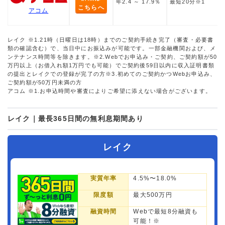
年2.4 ～ 17.9％
最短20分※1
こちらへ
アコム
レイク ※1.21時（日曜日は18時）までのご契約手続き完了（審査・必要書
類の確認含む）で、当日中にお振込みが可能です。一部金融機関および、メ
ンテナンス時間等を除きます。※2.Webでお申込み・ご契約、ご契約額が50
万円以上（お借入れ額1万円でも可能）でご契約後59日以内に収入証明書類
の提出とレイクでの登録が完了の方※3.初めてのご契約かつWebお申込み、
ご契約額が50万円未満の方
アコム ※1.お申込時間や審査によりご希望に添えない場合がございます。
レイク｜最長365日間の無利息期間あり
レイク
実質年率
4.5%〜18.0%
限度額
最大500万円
融資時間
Webで最短8分融資も
可能！※