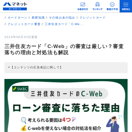
カードローン
基礎知識
その他お金の悩み
クレジットカード
クレジットカード審査
三井住友カード「C-We...
2026年08月03日更新
三井住友カード「C-Web」の審査は厳しい？審査
落ちの理由と対処法も解説
【コンテンツの広告表記に関して】
本コンテンツには、紹介している商品・商材の広告（リンク）を含む場合があ
ります。 これらの広告を経由して読者が企業ホームページを訪れ、成約が発生
すると弊社に対して企業から紹介報酬が支払われるという収益モデルです。 た
だし、特定の商品を根拠なくPRするものではなく、当編集部の調査／ユーザー
への口コミ収集などに基づき、公平性を担保した情報提供を行っています。
>提携企業一覧