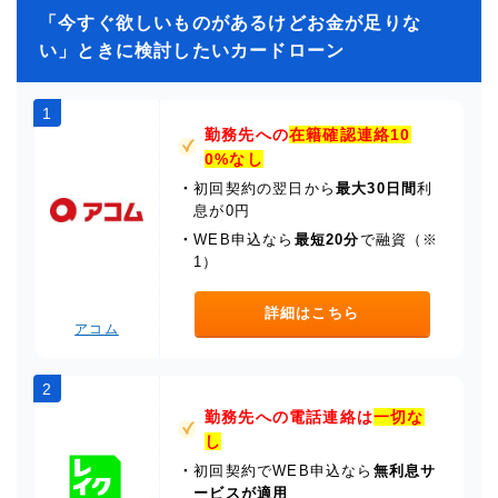
「今すぐ欲しいものがあるけどお金が足りな
い」ときに検討したいカードローン
1
勤務先への
在籍確認連絡10
0%なし
・
初回契約の翌日から
最大30日間
利
息が0円
・
WEB申込なら
最短20分
で融資（※
1）
詳細はこちら
アコム
2
勤務先への電話連絡は
一切な
し
・
初回契約でWEB申込なら
無利息サ
ービスが適用