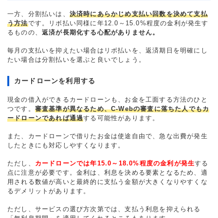
一方、分割払いは、
決済時にあらかじめ支払い回数を決めて支払
う方法
です。リボ払い同様に年12.0～15.0%程度の金利が発生す
るものの、
返済が長期化する心配がありません。
毎月の支払いを抑えたい場合はリボ払いを、返済期日を明確にし
たい場合は分割払いを選ぶと良いでしょう。
カードローンを利用する
現金の借入ができるカードローンも、お金を工面する方法のひと
つです。
審査基準が異なるため、C-Webの審査に落ちた人でもカ
ードローンであれば通過
する可能性があります。
また、カードローンで借りたお金は使途自由で、急な出費が発生
したときにも対応しやすくなります。
ただし、
カードローンでは年15.0～18.0%程度の金利が発生
する
点に注意が必要です。金利は、利息を決める要素となるため、適
用される数値が高いと最終的に支払う金額が大きくなりやすくな
るデメリットがあります。
ただし、サービスの選び方次第では、支払う利息を抑えられる