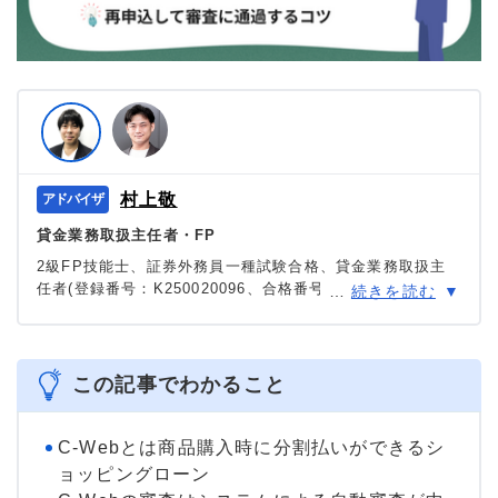
村上敬
貸金業務取扱主任者・FP
2級FP技能士、証券外務員一種試験合格、貸金業務取扱主
任者(登録番号：K250020096、合格番号：第F241000177
…
続きを読む
号)。
大学を卒業後、証券外務員一種試験に合格。カードロー
ン、FX、不動産、保険など、多くの金融領域における情報
メディアの編集・監修に携わり、実績は計2000本以上。ロ
この記事でわかること
ーン利用者へのインタビューなども多数実施し、専門知識
と事実に基づいた信頼性の高い情報発信を心がけている。
＞＞公式ページ
C-Webとは商品購入時に分割払いができるシ
ョッピングローン