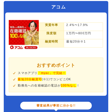
アコム
実質年率
2.4%〜17.9%
限度額
1万円〜800万円
融資時間
最短20分※1
おすすめポイント
スマホアプリ
「myac」で完結！
最短20分融資可
(※1)でコンビニOK
勤務先への在籍確認の電話が
100%なし
！
審査結果が事前に分かる!!