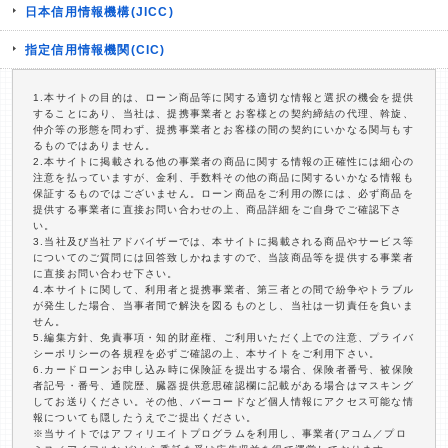
日本信用情報機構(JICC)
指定信用情報機関(CIC)
1.本サイトの目的は、ローン商品等に関する適切な情報と選択の機会を提供
することにあり、当社は、提携事業者とお客様との契約締結の代理、斡旋、
仲介等の形態を問わず、提携事業者とお客様の間の契約にいかなる関与もす
るものではありません。
2.本サイトに掲載される他の事業者の商品に関する情報の正確性には細心の
注意を払っていますが、金利、手数料その他の商品に関するいかなる情報も
保証するものではございません。ローン商品をご利用の際には、必ず商品を
提供する事業者に直接お問い合わせの上、商品詳細をご自身でご確認下さ
い。
3.当社及び当社アドバイザーでは、本サイトに掲載される商品やサービス等
についてのご質問には回答致しかねますので、当該商品等を提供する事業者
に直接お問い合わせ下さい。
4.本サイトに関して、利用者と提携事業者、第三者との間で紛争やトラブル
が発生した場合、当事者間で解決を図るものとし、当社は一切責任を負いま
せん。
5.編集方針、免責事項・知的財産権、ご利用いただく上での注意、プライバ
シーポリシーの各規程を必ずご確認の上、本サイトをご利用下さい。
6.カードローンお申し込み時に保険証を提出する場合、保険者番号、被保険
者記号・番号、通院歴、臓器提供意思確認欄に記載がある場合はマスキング
してお送りください。その他、バーコードなど個人情報にアクセス可能な情
報についても隠したうえでご提出ください。
※当サイトではアフィリエイトプログラムを利用し、事業者(アコム／プロ