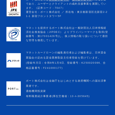
マネットカードローンの編集責任者および編集者は、日本貸金
業協会の定める貸金業務取扱主任者登録を受けています。
(登録年月日：令和8年1月9日、登録番号：K250020096、合
格証書番号：F241000177)
ポート株式会社は金融庁をはじめとする政府機関への届出済事
業者です。
適格機関投資家
有料職業紹介事業者(厚生労働省：13-ﾕ-305645)