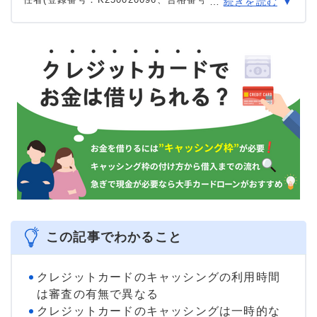
…
続きを読む
号)。
大学を卒業後、証券外務員一種試験に合格。カードロー
ン、FX、不動産、保険など、多くの金融領域における情報
メディアの編集・監修に携わり、実績は計2000本以上。ロ
ーン利用者へのインタビューなども多数実施し、専門知識
と事実に基づいた信頼性の高い情報発信を心がけている。
＞＞公式ページ
この記事でわかること
クレジットカードのキャッシングの利用時間
は審査の有無で異なる
クレジットカードのキャッシングは一時的な