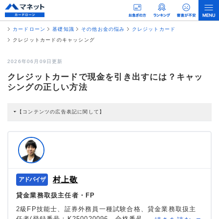
カードローン
基礎知識
その他お金の悩み
クレジットカード
クレジットカードのキャッシング
2026年06月09日更新
クレジットカードで現金を引き出すには？キャッ
シングの正しい方法
【コンテンツの広告表記に関して】
本コンテンツには、紹介している商品・商材の広告（リンク）を含む場合があ
ります。 これらの広告を経由して読者が企業ホームページを訪れ、成約が発生
すると弊社に対して企業から紹介報酬が支払われるという収益モデルです。 た
だし、特定の商品を根拠なくPRするものではなく、当編集部の調査／ユーザー
への口コミ収集などに基づき、公平性を担保した情報提供を行っています。
>提携企業一覧
村上敬
貸金業務取扱主任者・FP
2級FP技能士、証券外務員一種試験合格、貸金業務取扱主
任者(登録番号：K250020096、合格番号：第F241000177