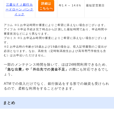
詳細は
三菱ＵＦＪ銀行カ
年1.4 ～ 14.6％
最短翌営業日
こちらへ
ードローン バンク
イック
アコム ※1.お申込時間や審査によりご希望に添えない場合がございます。
アイフル ※申込手続き完了時点から計測した最短時間であり、申込時間や
審査状況などにより異なります。
プロミス ※1.お申込み時間や審査によりご希望に添えない場合がございま
す。
※2.お申込時の年齢が18歳および19歳の場合は、収入証明書類のご提出が
必須となります。なお、高校生（定時制高校生および高等専門学校生も含
む）はお申込いただけません。
一部のメンテナンス時間を除いて、ほぼ24時間利用できるため、
「急な出費」や「外出先での資金不足」
の際にも対応できるでし
ょう。
ATMでの借入だけでなく、銀行振込をする形での融資も受けられ
るので、柔軟な利用をすることができます。
まとめ