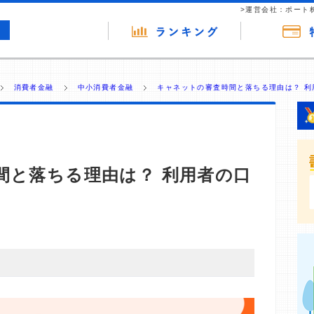
>運営会社：ポート
消費者金融
中小消費者金融
キャネットの審査時間と落ちる理由は？ 利
間と落ちる理由は？ 利用者の口
・商材の広告（リンク）を含む場合があります。 これらの
ジを訪れ、成約が発生すると弊社に対して企業から紹介報
 ただし、特定の商品を根拠なくPRするものではなく、当