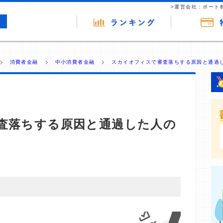
>運営会社：ポート
消費者金融
中小消費者金融
スカイオフィスで審査落ちする原因と通過
査落ちする原因と通過した人の
・商材の広告（リンク）を含む場合があります。 これらの
ジを訪れ、成約が発生すると弊社に対して企業から紹介報
 ただし、特定の商品を根拠なくPRするものではなく、当