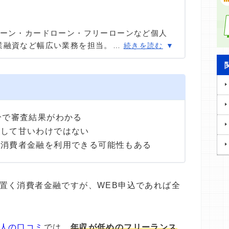
ローン・カードローン・フリーローンなど個人
業融資など幅広い業務を担当。貸金業務取扱主
…
続きを読む
あまりのフリーローン、住宅ローン数十件、そ
国債販売も取り扱った金融商品のプロ。
分で審査結果がわかる
決して甘いわけではない
手消費者金融を利用できる可能性もある
置く消費者金融ですが、WEB申込であれば全
人の口コミ
では、
年収が低めのフリーランス