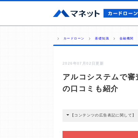
カードローン
基礎知識
金融機関
2026年07月02日更新
アルコシステムで審
の口コミも紹介
【コンテンツの広告表記に関して】
本コンテンツには、紹介している商品
広告を経由して読者が企業ホームペー
酬が支払われるという収益モデルです。