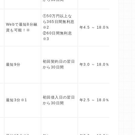
①50万円以上な
ら365日間無利息
勤務先へ
Webで最短8分融
※2
年4.5 ～ 18.0％
よる在籍
資も可能！※
②60日間無利息
切なし
※3
初回契約日の翌日
原則とし
最短9分
年3.0 ～ 18.0％
から30日間
の連絡な
初回借入日の翌日
原則とし
最短3分※1
年2.5 ～ 18.0％
から30日間
の連絡な
原則とし