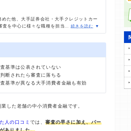
務めた他、大手証券会社・大手クレジットカー
り審査を中心に様々な職種を担当。現在は「共生
…
続きを読む
、ファイナンシャルプランナー兼相続診断士と
っている。
審査基準は公表されていない
と判断されたら審査に落ちる
審査基準が異なる大手消費者金融も有効
に創業した老舗の中小消費者金融です。
た人の口コミ
では、
審査の早さに加え、パー
がありました。