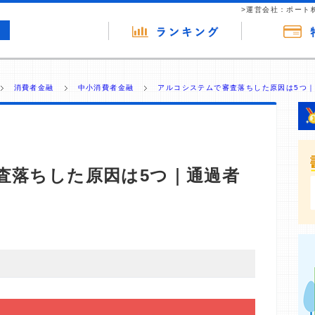
>運営会社：ポート
消費者金融
中小消費者金融
アルコシステムで審査落ちした原因は5つ
査落ちした原因は5つ｜通過者
・商材の広告（リンク）を含む場合があります。 これらの
ジを訪れ、成約が発生すると弊社に対して企業から紹介報
 ただし、特定の商品を根拠なくPRするものではなく、当