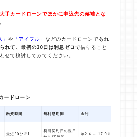
大手カードローンでほかに申込先の候補とな
。
ス」
や
「アイフル」
などのカードローンであれ
られて、最初の30日は利息ゼロ
で借りること
わせて検討してみてください。
カードローン
融資時間
無利息期間
金利
在籍確認
初回契約日の翌日
勤務先へ
最短20分※1
年2.4 ～ 17.9％
から30日間
認連絡10