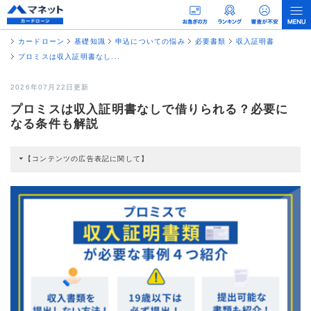
カードローン
基礎知識
申込についての悩み
必要書類
収入証明書
プロミスは収入証明書なし...
2026年07月22日更新
プロミスは収入証明書なしで借りられる？必要に
なる条件も解説
【コンテンツの広告表記に関して】
本コンテンツには、紹介している商品・商材の広告（リンク）を含む場合があ
ります。 これらの広告を経由して読者が企業ホームページを訪れ、成約が発生
すると弊社に対して企業から紹介報酬が支払われるという収益モデルです。 た
だし、特定の商品を根拠なくPRするものではなく、当編集部の調査／ユーザー
への口コミ収集などに基づき、公平性を担保した情報提供を行っています。
>提携企業一覧