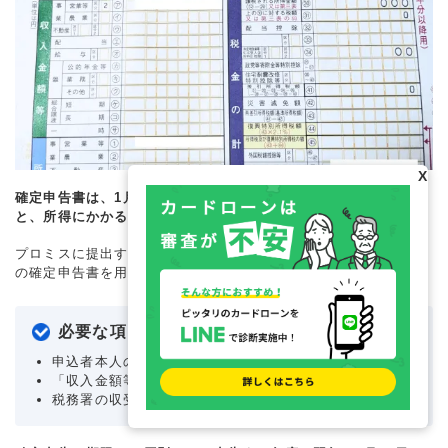
X
確定申告書は、1月1日から12月31日までの1年間に生じた所得
と、所得にかかる税金を算出・申告するための書類です。
プロミスに提出する場合、以下の内容を記載した最新（前年分）
の確定申告書を用意してください。
必要な項目
申込者本人の氏名
「収入金額等」および「所得金額等」
税務署の収受印