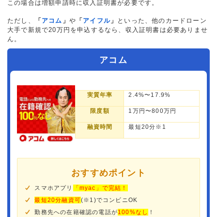
この場合は増額申請時に収入証明書が必要です。
ただし、
「
アコム
」
や
「
アイフル
」
といった、他のカードローン
大手で新規で20万円を申込するなら、収入証明書は必要ありませ
ん。
アコム
実質年率
2.4%〜17.9%
限度額
1万円〜800万円
融資時間
最短20分※1
おすすめポイント
スマホアプリ
「myac」で完結！
最短20分融資可
(※1)でコンビニOK
勤務先への在籍確認の電話が
100%なし
！