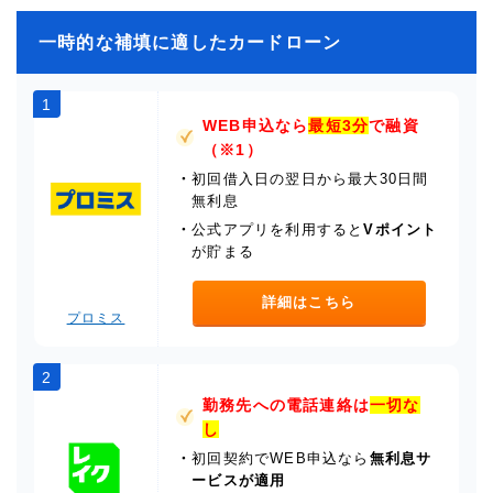
一時的な補填に適したカードローン
1
WEB申込なら
最短3分
で融資
（※1）
・
初回借入日の翌日から最大30日間
無利息
・
公式アプリを利用すると
Vポイント
が貯まる
詳細はこちら
プロミス
2
勤務先への電話連絡は
一切な
し
・
初回契約でWEB申込なら
無利息サ
ービスが適用