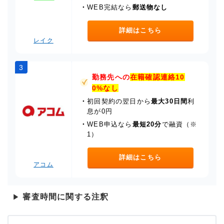
・
WEB完結なら
郵送物なし
詳細はこちら
レイク
3
勤務先への
在籍確認連絡10
0%なし
・
初回契約の翌日から
最大30日間
利
息が0円
・
WEB申込なら
最短20分
で融資（※
1）
詳細はこちら
アコム
審査時間に関する注釈
▶