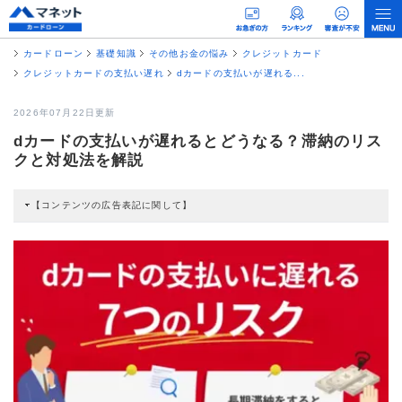
カードローン
基礎知識
その他お金の悩み
クレジットカード
クレジットカードの支払い遅れ
dカードの支払いが遅れる...
2026年07月22日更新
dカードの支払いが遅れるとどうなる？滞納のリス
クと対処法を解説
【コンテンツの広告表記に関して】
本コンテンツには、紹介している商品・商材の広告（リンク）を含む場合があ
ります。 これらの広告を経由して読者が企業ホームページを訪れ、成約が発生
すると弊社に対して企業から紹介報酬が支払われるという収益モデルです。 た
だし、特定の商品を根拠なくPRするものではなく、当編集部の調査／ユーザー
への口コミ収集などに基づき、公平性を担保した情報提供を行っています。
>提携企業一覧