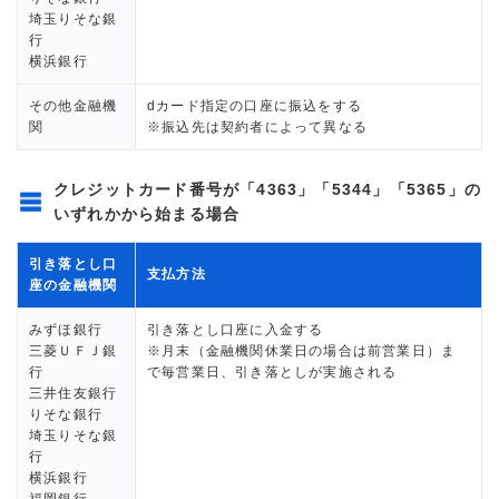
埼玉りそな銀
行
横浜銀行
その他金融機
dカード指定の口座に振込をする
関
※振込先は契約者によって異なる
クレジットカード番号が「4363」「5344」「5365」の
いずれかから始まる場合
引き落とし口
支払方法
座の金融機関
みずほ銀行
引き落とし口座に入金する
三菱ＵＦＪ銀
※月末（金融機関休業日の場合は前営業日）ま
行
で毎営業日、引き落としが実施される
三井住友銀行
りそな銀行
埼玉りそな銀
行
横浜銀行