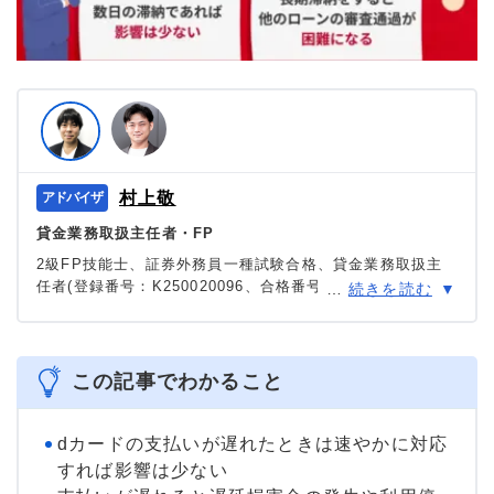
村上敬
貸金業務取扱主任者・FP
2級FP技能士、証券外務員一種試験合格、貸金業務取扱主
任者(登録番号：K250020096、合格番号：第F241000177
…
続きを読む
号)。
大学を卒業後、証券外務員一種試験に合格。カードロー
ン、FX、不動産、保険など、多くの金融領域における情報
メディアの編集・監修に携わり、実績は計2000本以上。ロ
この記事でわかること
ーン利用者へのインタビューなども多数実施し、専門知識
と事実に基づいた信頼性の高い情報発信を心がけている。
＞＞公式ページ
dカードの支払いが遅れたときは速やかに対応
すれば影響は少ない