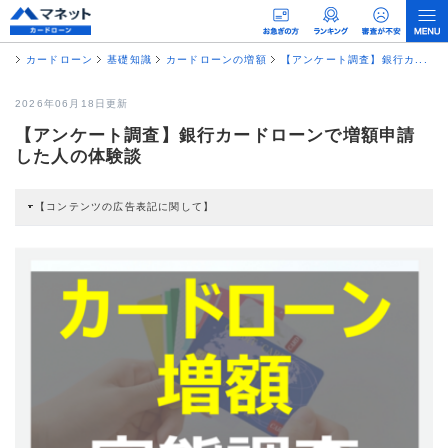
カードローン
基礎知識
カードローンの増額
【アンケート調査】銀行カ...
2026年06月18日更新
【アンケート調査】銀行カードローンで増額申請
した人の体験談
【コンテンツの広告表記に関して】
本コンテンツには、紹介している商品・商材の広告（リンク）を含む場合があ
ります。 これらの広告を経由して読者が企業ホームページを訪れ、成約が発生
すると弊社に対して企業から紹介報酬が支払われるという収益モデルです。 た
だし、特定の商品を根拠なくPRするものではなく、当編集部の調査／ユーザー
への口コミ収集などに基づき、公平性を担保した情報提供を行っています。
>提携企業一覧