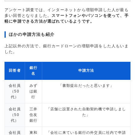
アンケート調査では、インターネットから増額申請した人が最も
多い回答となりました。
スマートフォンやパソコンを使って、手
軽に申請できる方法が選ばれているようです。
ほかの申請方法も紹介
上記以外の方法で、銀行カードローンの増額申請をした人もいま
した。
銀行
回答者
申請方法
名
会社員
みず
「書類提出だったと思います」
（50
ほ銀
代）
行
会社員
三井
「店舗に設置された自動契約機で申請しまし
（50
住友
た」
代）
銀行
会社員
東和
「会社に来ている銀行の外交員に社内で申請