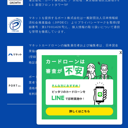
マネットカードローンの編集責任者および編集者は、日本貸金
業協会の定める貸金業務取扱主任者登録を受けています。
X
(登録年月日：令和8年1月9日、登録番号：K250020096、合
格証書番号：F241000177)
ポート株式会社は金融庁をはじめとする政府機関への届出済事
業者です。
適格機関投資家
有料職業紹介事業者(厚生労働省：13-ﾕ-305645)