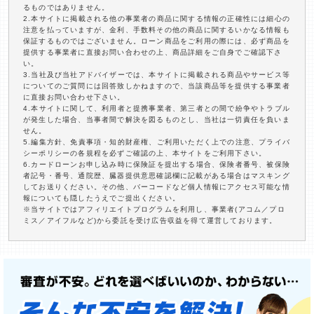
るものではありません。
2.本サイトに掲載される他の事業者の商品に関する情報の正確性には細心の
注意を払っていますが、金利、手数料その他の商品に関するいかなる情報も
保証するものではございません。ローン商品をご利用の際には、必ず商品を
提供する事業者に直接お問い合わせの上、商品詳細をご自身でご確認下さ
い。
3.当社及び当社アドバイザーでは、本サイトに掲載される商品やサービス等
についてのご質問には回答致しかねますので、当該商品等を提供する事業者
に直接お問い合わせ下さい。
4.本サイトに関して、利用者と提携事業者、第三者との間で紛争やトラブル
が発生した場合、当事者間で解決を図るものとし、当社は一切責任を負いま
せん。
5.編集方針、免責事項・知的財産権、ご利用いただく上での注意、プライバ
シーポリシーの各規程を必ずご確認の上、本サイトをご利用下さい。
6.カードローンお申し込み時に保険証を提出する場合、保険者番号、被保険
者記号・番号、通院歴、臓器提供意思確認欄に記載がある場合はマスキング
してお送りください。その他、バーコードなど個人情報にアクセス可能な情
報についても隠したうえでご提出ください。
※当サイトではアフィリエイトプログラムを利用し、事業者(アコム／プロ
ミス／アイフルなど)から委託を受け広告収益を得て運営しております。