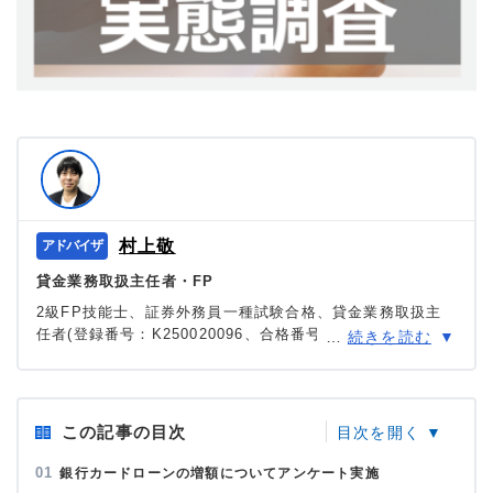
村上敬
貸金業務取扱主任者・FP
2級FP技能士、証券外務員一種試験合格、貸金業務取扱主
任者(登録番号：K250020096、合格番号：第F241000177
…
続きを読む
号)。
大学を卒業後、証券外務員一種試験に合格。カードロー
ン、FX、不動産、保険など、多くの金融領域における情報
メディアの編集・監修に携わり、実績は計2000本以上。ロ
この記事の目次
ーン利用者へのインタビューなども多数実施し、専門知識
と事実に基づいた信頼性の高い情報発信を心がけている。
銀行カードローンの増額についてアンケート実施
＞＞公式ページ