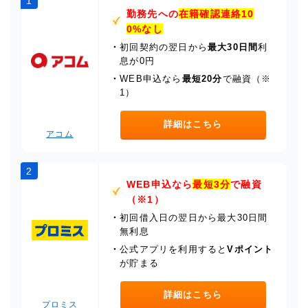
1
勤務先への
在籍確認連絡10
0%なし
・
初回契約の翌日から
最大30日間
利
息が0円
・
WEB申込なら
最短20分
で融資（※
1）
詳細はこちら
アコム
2
WEB申込なら
最短3分
で融資
（※1）
・
初回借入日の翌日から最大30日間
無利息
・
公式アプリを利用すると
Vポイント
が貯まる
詳細はこちら
プロミス