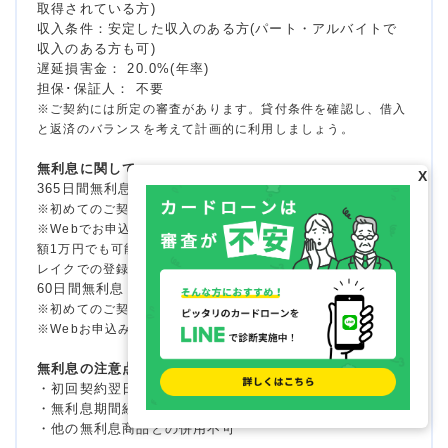
取得されている方)
収入条件：安定した収入のある方(パート・アルバイトで
収入のある方も可)
遅延損害金： 20.0%(年率)
担保･保証人： 不要
※ご契約には所定の審査があります。貸付条件を確認し、借入
と返済のバランスを考えて計画的に利用しましょう。
無利息に関して
X
365日間無利息
※初めてのご契約
※Webでお申込み・ご契約、ご契約額が50万円以上(お借入れ
額1万円でも可能)でご契約後59日以内に収入証明書類の提出と
レイクでの登録が完了の方
60日間無利息
※初めてのご契約
※Webお申込み、ご契約額が50万円未満の方
無利息の注意点
・初回契約翌日から無利息適用となります
・無利息期間経過後は通常金利適用となります
・他の無利息商品との併用不可