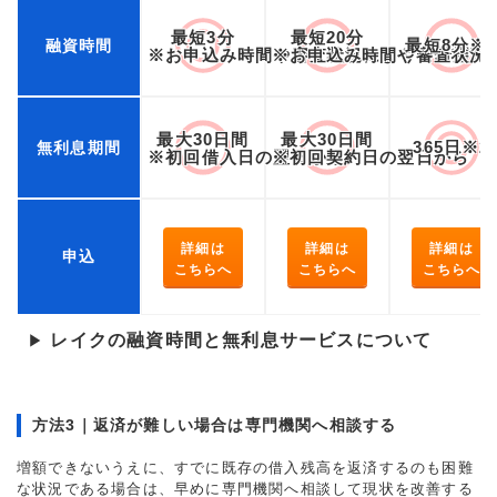
最短3分
最短20分
最短8分※
融資時間
※お申込み時間や審査状況によりご希望に
※お申込み時間や審査状況
最大30日間
最大30日間
365日※2
無利息期間
※初回借入日の翌日から
※初回契約日の翌日から
詳細は
詳細は
詳細は
申込
こちらへ
こちらへ
こちらへ
レイクの融資時間と無利息サービスについて
▶
方法3｜返済が難しい場合は専門機関へ相談する
増額できないうえに、すでに既存の借入残高を返済するのも困難
な状況である場合は、早めに専門機関へ相談して現状を改善する