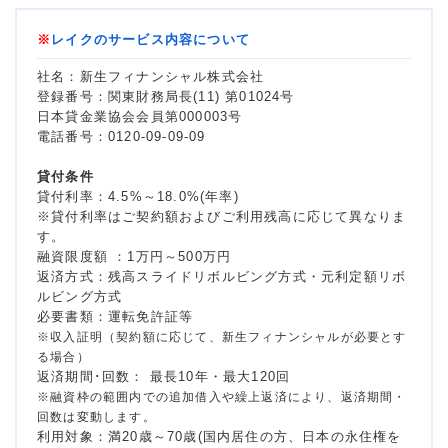
※
レイクのサービス内容について
社名：新生フィナンシャル株式会社
登録番号：関東財務局長(11) 第01024号
日本貸金業協会会員第000003号
電話番号：0120-09-09-09
貸付条件
貸付利率：4.5%～18.0%(年率)
※貸付利率はご契約額およびご利用残高に応じて異なりま
す。
融資限度額 ：1万円～500万円
返済方式：残高スライドリボルビング方式・元利定額リボ
ルビング方式
必要書類：運転免許証等
※収入証明（契約額に応じて、新生フィナンシャルが必要とす
る場合）
返済期間･回数： 最長10年・最大120回
※融資枠の範囲内での追加借入や繰上返済により、返済期間・
回数は変動します。
利用対象：満20歳～70歳(国内居住の方、日本の永住権を