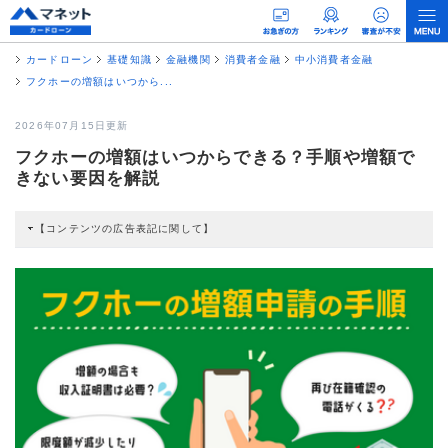
カードローン
基礎知識
金融機関
消費者金融
中小消費者金融
フクホーの増額はいつから...
2026年07月15日更新
フクホーの増額はいつからできる？手順や増額で
きない要因を解説
【コンテンツの広告表記に関して】
本コンテンツには、紹介している商品・商材の広告（リンク）を含む場合があ
ります。 これらの広告を経由して読者が企業ホームページを訪れ、成約が発生
すると弊社に対して企業から紹介報酬が支払われるという収益モデルです。 た
だし、特定の商品を根拠なくPRするものではなく、当編集部の調査／ユーザー
への口コミ収集などに基づき、公平性を担保した情報提供を行っています。
>提携企業一覧