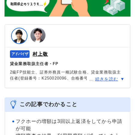
村上敬
貸金業務取扱主任者・FP
2級FP技能士、証券外務員一種試験合格、貸金業務取扱主
任者(登録番号：K250020096、合格番号：第F241000177
…
続きを読む
号)。
大学を卒業後、証券外務員一種試験に合格。カードロー
ン、FX、不動産、保険など、多くの金融領域における情報
メディアの編集・監修に携わり、実績は計2000本以上。ロ
この記事でわかること
ーン利用者へのインタビューなども多数実施し、専門知識
と事実に基づいた信頼性の高い情報発信を心がけている。
＞＞公式ページ
フクホーの増額は3回以上返済をしてから申請
が可能