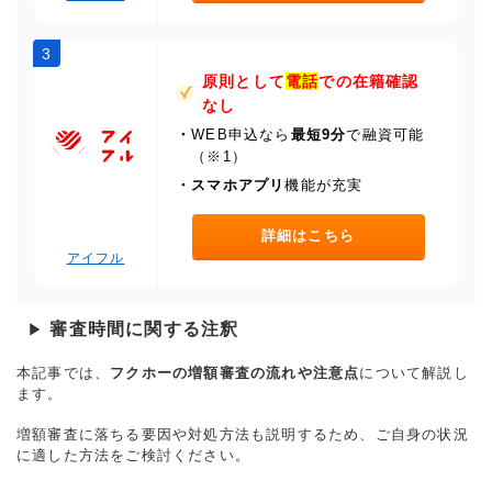
3
原則として
電話
での在籍確認
なし
・
WEB申込なら
最短9分
で融資可能
（※1）
・
スマホアプリ
機能が充実
詳細はこちら
アイフル
審査時間に関する注釈
▶
本記事では、
フクホーの増額審査の流れや注意点
について解説し
ます。
増額審査に落ちる要因や対処方法も説明するため、ご自身の状況
に適した方法をご検討ください。