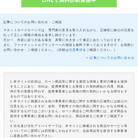
記事についてのお問い合わせ・ご相談
マネットカードローンでは、専門家の意見を取り入れながら、正確性に細心の注意を
払って正しい情報の発信を追求し続けています。
万が一、内容に誤りがある場合、真摯に向き合って修正にあたっております。
また、ファイナンシャルプランナーへの相談も無料で承っておりますので、お気軽に
お問い合わせ・ご相談ください。（詳細は
注意事項
をご確認ください。）
> 記事についてのお問い合わせ
1.本サイトの目的は、ローン商品等に関する適切な情報と選択の機会を提供
することにあり、当社は、提携事業者とお客様との契約締結の代理、斡旋、
仲介等の形態を問わず、提携事業者とお客様の間の契約にいかなる関与もす
るものではありません。
2.本サイトに掲載される他の事業者の商品に関する情報の正確性には細心の
注意を払っていますが、金利、手数料その他の商品に関するいかなる情報も
保証するものではございません。ローン商品をご利用の際には、必ず商品を
提供する事業者に直接お問い合わせの上、商品詳細をご自身でご確認下さ
い。
3.当社及び当社アドバイザーでは、本サイトに掲載される商品やサービス等
についてのご質問には回答致しかねますので、当該商品等を提供する事業者
に直接お問い合わせ下さい。