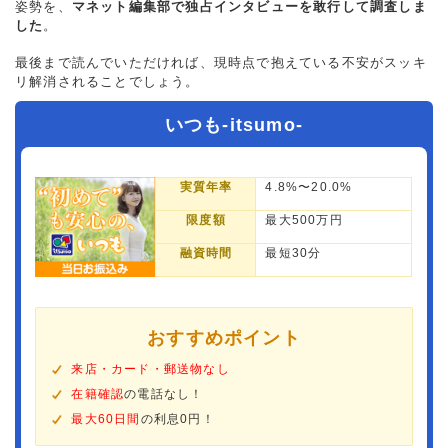
姿勢を、
マネット編集部で独占インタビューを敢行して調査しま
した
。
最後まで読んでいただければ、現時点で抱えている不安がスッキ
リ解消されることでしょう。
いつも-itsumo-
実質年率
4.8%〜20.0%
限度額
最大500万円
融資時間
最短30分
おすすめポイント
来店・カード・郵送物なし
在籍確認
の電話なし！
最大60日間
の利息0円！