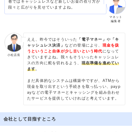
巷ではキャッシュレスなど
新しいお金の在り方
が
段々と広がりを見せていますよね。
マネット
編集者
ええ、昨今ではそういった
「電子マネー」
や
「キ
ャッシュレス決済」
などの登場により、
現金を扱
うということ自体が少し古いという時代
になって
小松店長
きていますよね。我々もそういったキャッシュレ
スの方向に舵を切れるよう、
現在準備を進めてい
ます
。
まだ具体的なシステムは構築中ですが、ATMから
現金を取り出すという手続きを取っ払っい、payp
ayなどの電子マネーとキャッシングを組み合わせ
たサービスを提供していければと考えています。
会社として目指すところ