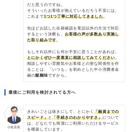
だと思うのですね。
そういったお客様が抱えているだろう不安には、
これまで
1つ1つ丁寧に対応してきました
。
先ほどお話した在籍確認を電話以外の方法で対応
するという決断も、
お客様の声が多数あり実施し
た取り組みです
。
もしそれ以外にも何か不安に思うことがあれば、
とにかくぜひ一度素直に相談してみてください
。
相談しやすい雰囲気やお客様との密な関係性を作
ることは、「いつも」を初めとした中小消費者金
融の
醍醐味
ですから。
最後にご利用を検討されてる方へ
きれいごとは抜きにして、とにかく
「融資までの
スピード」
と
「手続きのわかりやすさ」
について
は、どなたでも簡潔にご利用いただけるサービス
小松店長
を構築しています。