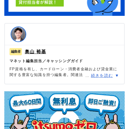
奥山 裕基
マネット編集担当／キャッシングガイド
FP資格を有し、カードローン・消費者金融および貸金業に
関する豊富な知識を持つ編集者。関連法規（貸金業法・金
…
続きを読む
融商品取引法等）の理解を深めつつ、多数のローン経験者
へのインタビューや金融機関勤務経験者へのヒアリングを
もとにリアルな情報収集を怠らず、自身も当サイトにおい
て1,000本を超える記事を執筆。生活に欠かせない「お金」
だからこそ最適な意思決定を支援したいという理念のもと
に情報発信を行っている。