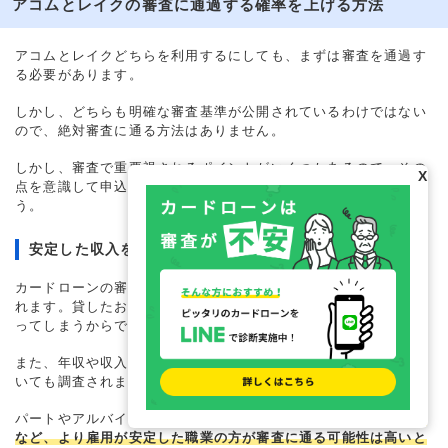
アコムとレイクの審査に通過する確率を上げる方法
アコムとレイクどちらを利用するにしても、まずは審査を通過す
る必要があります。
しかし、どちらも明確な審査基準が公開されているわけではない
ので、絶対審査に通る方法はありません。
しかし、審査で重要視されるポイントがいくつかあるので、その
X
点を意識して申込すると審査に通過する確率を上げられるでしょ
う。
安定した収入を得る
カードローンの審査では、安定した収入を得ていることが重視さ
れます。貸したお金が返済されないと、消費者金融は不利益を被
ってしまうからです。
また、年収や収入の継続性だけでなく、雇用形態や仕事内容につ
いても調査されます。
パートやアルバイト勤務でも借入は可能ですが、
正社員や公務員
など、より雇用が安定した職業の方が審査に通る可能性は高いと