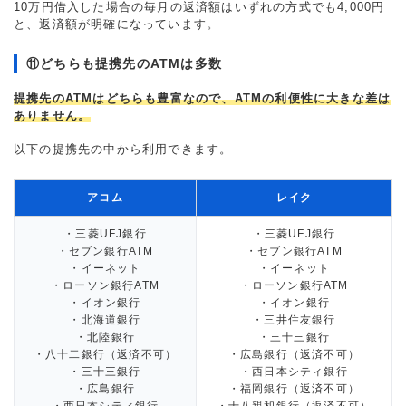
10万円借入した場合の毎月の返済額はいずれの方式でも4,000円
と、返済額が明確になっています。
⑪どちらも提携先のATMは多数
提携先のATMはどちらも豊富なので、ATMの利便性に大きな差は
ありません。
以下の提携先の中から利用できます。
アコム
レイク
・三菱UFJ銀行
・三菱UFJ銀行
・セブン銀行ATM
・セブン銀行ATM
・イーネット
・イーネット
・ローソン銀行ATM
・ローソン銀行ATM
・イオン銀行
・イオン銀行
・北海道銀行
・三井住友銀行
・北陸銀行
・三十三銀行
・八十二銀行（返済不可）
・広島銀行（返済不可）
・三十三銀行
・西日本シティ銀行
・広島銀行
・福岡銀行（返済不可）