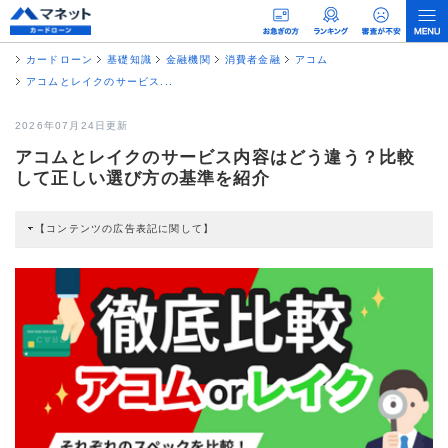
カードローン
基礎知識
金融機関
消費者金融
アコム
アコムとレイクのサービス...
2026年07月24日更新
アコムとレイクのサービス内容はどう違う？比較
して正しい選び方の基準を紹介
【コンテンツの広告表記に関して】
本コンテンツには、紹介している商品・商材の広告（リンク）を含む場合があ
ります。 これらの広告を経由して読者が企業ホームページを訪れ、成約が発生
すると弊社に対して企業から紹介報酬が支払われるという収益モデルです。 た
だし、特定の商品を根拠なくPRするものではなく、当編集部の調査／ユーザー
への口コミ収集などに基づき、公平性を担保した情報提供を行っています。
>提携企業一覧