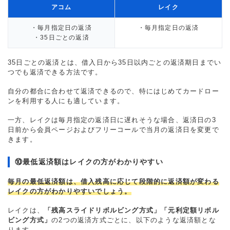
アコム
レイク
・毎月指定日の返済
・毎月指定日の返済
・35日ごとの返済
35日ごとの返済とは、借入日から35日以内ごとの返済期日までい
つでも返済できる方法です。
自分の都合に合わせて返済できるので、特にはじめてカードロー
ンを利用する人にも適しています。
一方、レイクは毎月指定の返済日に遅れそうな場合、返済日の3
日前から会員ページおよびフリーコールで当月の返済日を変更で
きます。
⑩最低返済額はレイクの方がわかりやすい
毎月の最低返済額は、借入残高に応じて段階的に返済額が変わる
レイクの方がわかりやすいでしょう。
レイクは、
「残高スライドリボルビング方式」「元利定額リボル
ビング方式」
の2つの返済方式ごとに、以下のような返済額とな
ります。