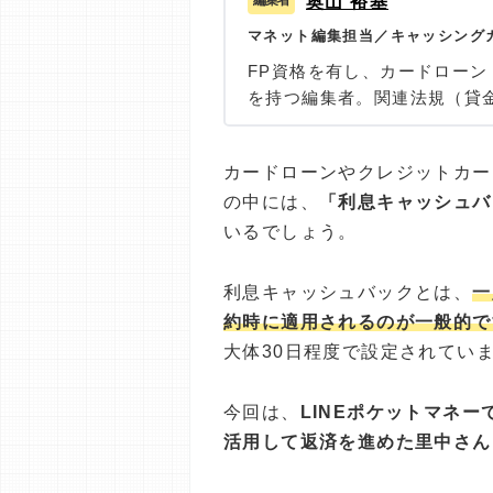
奥山 裕基
マネット編集担当／キャッシング
FP資格を有し、カードロー
を持つ編集者。関連法規（貸
つ、多数のローン経験者への
ングをもとにリアルな情報収集
カードローンやクレジットカー
を超える記事を執筆。生活に
の中には、
「利息キャッシュバ
を支援したいという理念のも
いるでしょう。
利息キャッシュバックとは、
一
約時に適用されるのが一般的で
大体30日程度で設定されてい
今回は、
LINEポケットマネ
活用して返済を進めた里中さん