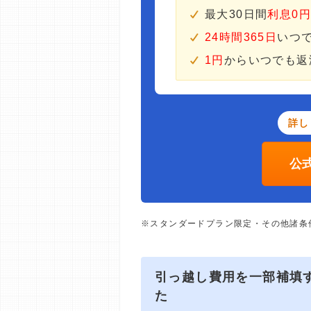
最大30日間
利息0
24時間365日
いつ
1円
からいつでも返
詳し
公
※スタンダードプラン限定・その他諸条
引っ越し費用を一部補填す
た