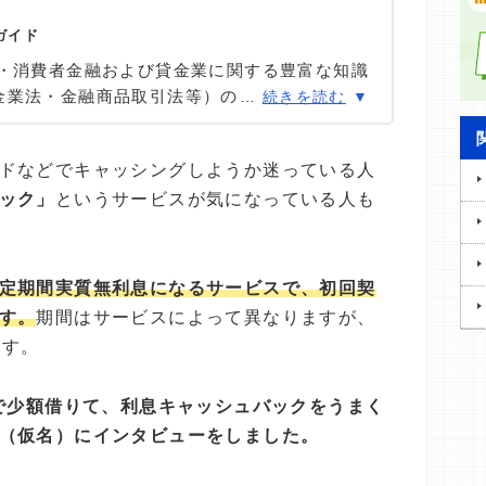
ガイド
ン・消費者金融および貸金業に関する豊富な知識
金業法・金融商品取引法等）の理解を深めつ
…
続きを読む
インタビューや金融機関勤務経験者へのヒアリ
を怠らず、自身も当サイトにおいて1,000本
ドなどでキャッシングしようか迷っている人
欠かせない「お金」だからこそ最適な意思決定
ック」
というサービスが気になっている人も
とに情報発信を行っている。
定期間実質無利息になるサービスで、初回契
す。
期間はサービスによって異なりますが、
ます。
ーで少額借りて、利息キャッシュバックをうまく
（仮名）にインタビューをしました。