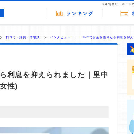
>運営会社：ポート
口コミ・評判・体験談
インタビュー
LINEでお金を借りたら利息を抑え
たら利息を抑えられました｜里中
女性)
・商材の広告（リンク）を含む場合があります。 これらの
ジを訪れ、成約が発生すると弊社に対して企業から紹介報
 ただし、特定の商品を根拠なくPRするものではなく、当