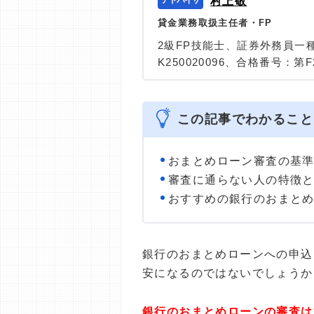
村上敬
貸金業務取扱主任者・FP
2級FP技能士、証券外務員一
K250020096、合格番号：第F2
大学を卒業後、証券外務員一
険など、多くの金融領域にお
は計2000本以上。ローン利
この記事でわかること
識と事実に基づいた信頼性の
＞＞公式ページ
おまとめローン審査の基
審査に通らない人の特徴
おすすめの銀行のおまと
銀行のおまとめローンへの申込
安になるのではないでしょうか
銀行のおまとめローンの審査は