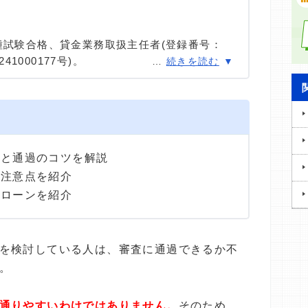
種試験合格、貸金業務取扱主任者(登録番号：
41000177号)。
…
続きを読む
種試験に合格。カードローン、FX、不動産、保
ける情報メディアの編集・監修に携わり、実績
用者へのインタビューなども多数実施し、専門知
高い情報発信を心がけている。
準と通過のコツを解説
と注意点を紹介
めローンを紹介
を検討している人は、審査に通過できるか不
。
通りやすいわけではありません。
そのため、