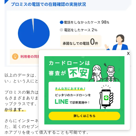
X
以上のデータは、「電話による在籍確認はおこなってほしくな
い」という人にとって安心材料になるのではないでしょうか。
プロミスの魅力は、プライバシーへの配慮がなされている以外に
もさまざまあります。特に審査の早さは、消費者金融の中でもト
ップクラスです。
Web申込なら、申込後最短3分で審査結果がわ
かります。
さらにインターネット振込なら
最短10秒程度
で振込されます。ま
た、近くのセブン銀行もしくはローソン銀行に足を運べば、スマ
ホアプリを使って借入することも可能です。