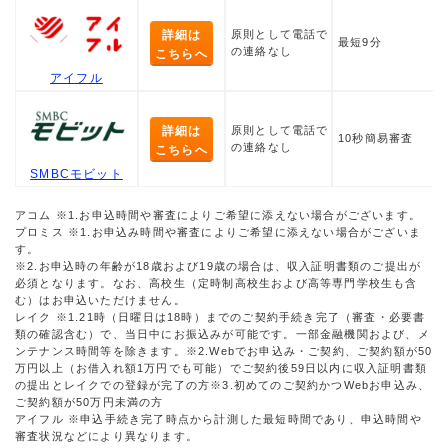
詳細は
原則として電話で
最短9分
の連絡なし
こちらへ
アイフル
詳細は
原則として電話で
10秒簡易審査
の連絡なし
こちらへ
SMBCモビット
アコム ※1.お申込時間や審査によりご希望に添えない場合がございます。
プロミス ※1.お申込み時間や審査によりご希望に添えない場合がございま
す。
※2.お申込時の年齢が18歳および19歳の場合は、収入証明書類のご提出が
必須となります。なお、高校生（定時制高校生および高等専門学校生も含
む）はお申込いただけません。
レイク ※1.21時（日曜日は18時）までのご契約手続き完了（審査・必要書
類の確認含む）で、当日中にお振込みが可能です。一部金融機関および、メ
ンテナンス時間等を除きます。※2.Webでお申込み・ご契約、ご契約額が50
万円以上（お借入れ額1万円でも可能）でご契約後59日以内に収入証明書類
の提出とレイクでの登録が完了の方※3.初めてのご契約かつWebお申込み、
ご契約額が50万円未満の方
アイフル ※申込手続き完了時点から計測した最短時間であり、申込時間や
審査状況などにより異なります。