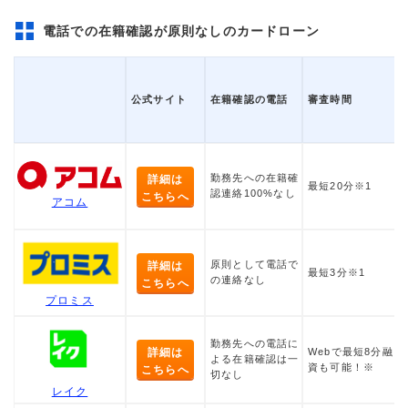
電話での在籍確認が原則なしのカードローン
公式サイト
在籍確認の電話
審査時間
勤務先への在籍確
詳細は
最短20分※1
認連絡100%なし
こちらへ
アコム
原則として電話で
詳細は
最短3分※1
の連絡なし
こちらへ
プロミス
勤務先への電話に
詳細は
Webで最短8分融
よる在籍確認は一
資も可能！※
こちらへ
切なし
レイク