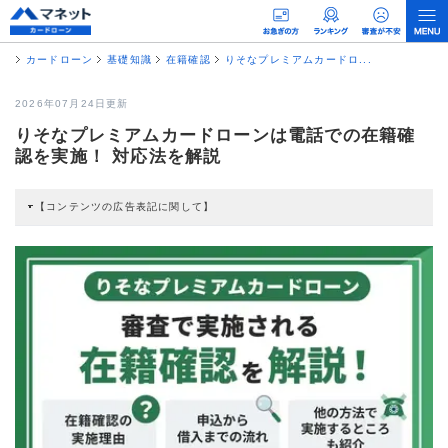
カードローン
基礎知識
在籍確認
りそなプレミアムカードロ...
2026年07月24日更新
りそなプレミアムカードローンは電話での在籍確
認を実施！ 対応法を解説
【コンテンツの広告表記に関して】
本コンテンツには、紹介している商品・商材の広告（リンク）を含む場合があ
ります。 これらの広告を経由して読者が企業ホームページを訪れ、成約が発生
すると弊社に対して企業から紹介報酬が支払われるという収益モデルです。 た
だし、特定の商品を根拠なくPRするものではなく、当編集部の調査／ユーザー
への口コミ収集などに基づき、公平性を担保した情報提供を行っています。
>提携企業一覧