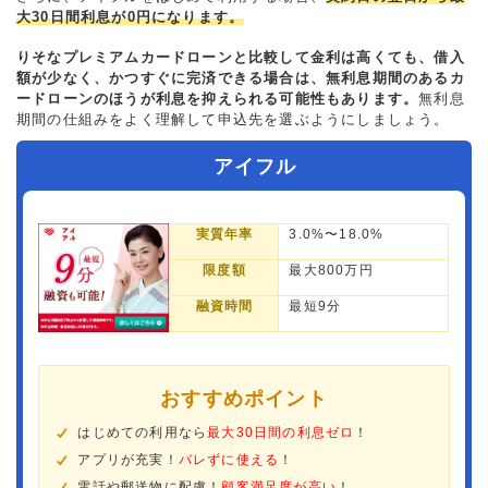
大30日間利息が0円になります。
りそなプレミアムカードローンと比較して金利は高くても、借入
額が少なく、かつすぐに完済できる場合は、無利息期間のあるカ
ードローンのほうが利息を抑えられる可能性もあります。
無利息
期間の仕組みをよく理解して申込先を選ぶようにしましょう。
アイフル
実質年率
3.0%〜18.0%
限度額
最大800万円
融資時間
最短9分
おすすめポイント
はじめての利用なら
最大30日間の利息ゼロ
！
アプリが充実！
バレずに使える
！
電話や郵送物に配慮！
顧客満足度が高い
！