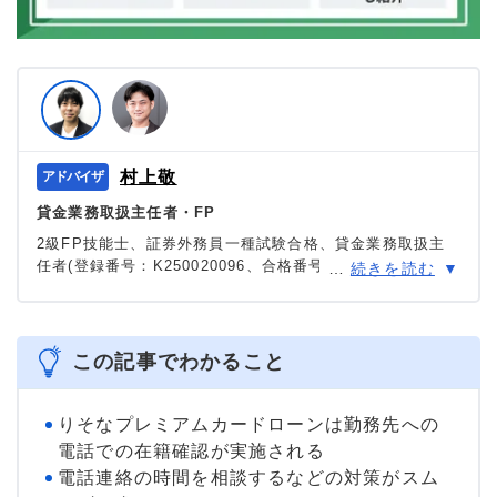
村上敬
貸金業務取扱主任者・FP
2級FP技能士、証券外務員一種試験合格、貸金業務取扱主
任者(登録番号：K250020096、合格番号：第F241000177
…
続きを読む
号)。
大学を卒業後、証券外務員一種試験に合格。カードロー
ン、FX、不動産、保険など、多くの金融領域における情報
メディアの編集・監修に携わり、実績は計2000本以上。ロ
この記事でわかること
ーン利用者へのインタビューなども多数実施し、専門知識
と事実に基づいた信頼性の高い情報発信を心がけている。
＞＞公式ページ
りそなプレミアムカードローンは勤務先への
電話での在籍確認が実施される
電話連絡の時間を相談するなどの対策がスム