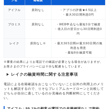
ン名
籍確認
アイフル
原則なし
・アプリの評価★4.5以上
・最大30日間利息0円
プロミス
原則なし
・WEB申込なら最短3分で融資
・借入日の翌日から30日間利息0
円
レイク
原則なし※
・最大365日間or最大60日間の無
利息を用意
・最短8分融資可能
※審査の結果によりお電話での確認が必要となる場合がありますが、
お客さまのプライバシーには十分な配慮をしています。
レイクの融資時間に関する注意事項
▶
電話による在籍確認をおこなっていないこと以外の利用上のメリ
ットも解説するので、りそなプレミアムカードローンと比較して
どちらが自分に適しているのか見極める判断材料にしてくださ
い。
アイフル：99.1%の顧客が電話での在籍確認なしで契約