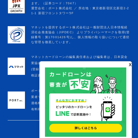
マネットカードローンの編集責任者および編集者は、日本貸金
業協会の定める貸金業務取扱主任者登録を受けています。
X
(登録年月日：令和8年1月9日、登録番号：K250020096、合
格証書番号：F241000177)
ポート株式会社は金融庁をはじめとする政府機関への届出済事
業者です。
適格機関投資家
有料職業紹介事業者(厚生労働省：13-ﾕ-305645)