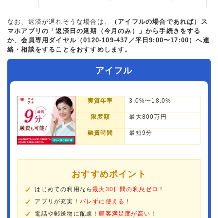
なお、返済が遅れそうな場合は、
（アイフルの場合であれば）ス
マホアプリの「返済日の延期（今月のみ）」から手続きをする
か、会員専用ダイヤル（0120-109-437／平日9:00〜17:00）へ連
絡・相談をすることをおすすめします。
アイフル
実質年率
3.0%〜18.0%
限度額
最大800万円
融資時間
最短9分
おすすめポイント
はじめての利用なら
最大30日間の利息ゼロ
！
アプリが充実！
バレずに使える
！
電話や郵送物に配慮！
顧客満足度が高い
！