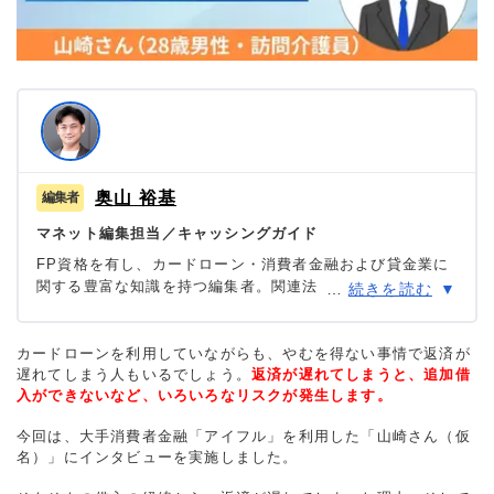
奥山 裕基
マネット編集担当／キャッシングガイド
FP資格を有し、カードローン・消費者金融および貸金業に
関する豊富な知識を持つ編集者。関連法規（貸金業法・金
…
続きを読む
融商品取引法等）の理解を深めつつ、多数のローン経験者
へのインタビューや金融機関勤務経験者へのヒアリングを
もとにリアルな情報収集を怠らず、自身も当サイトにおい
カードローンを利用していながらも、やむを得ない事情で返済が
遅れてしまう人もいるでしょう。
て1,000本を超える記事を執筆。生活に欠かせない「お金」
返済が遅れてしまうと、追加借
入ができないなど、いろいろなリスクが発生します。
だからこそ最適な意思決定を支援したいという理念のもと
に情報発信を行っている。
今回は、大手消費者金融「アイフル」を利用した「山崎さん（仮
名）」にインタビューを実施しました。