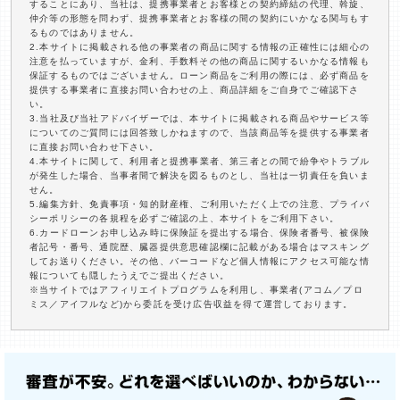
することにあり、当社は、提携事業者とお客様との契約締結の代理、斡旋、
仲介等の形態を問わず、提携事業者とお客様の間の契約にいかなる関与もす
るものではありません。
2.本サイトに掲載される他の事業者の商品に関する情報の正確性には細心の
注意を払っていますが、金利、手数料その他の商品に関するいかなる情報も
保証するものではございません。ローン商品をご利用の際には、必ず商品を
提供する事業者に直接お問い合わせの上、商品詳細をご自身でご確認下さ
い。
3.当社及び当社アドバイザーでは、本サイトに掲載される商品やサービス等
についてのご質問には回答致しかねますので、当該商品等を提供する事業者
に直接お問い合わせ下さい。
4.本サイトに関して、利用者と提携事業者、第三者との間で紛争やトラブル
が発生した場合、当事者間で解決を図るものとし、当社は一切責任を負いま
せん。
5.編集方針、免責事項・知的財産権、ご利用いただく上での注意、プライバ
シーポリシーの各規程を必ずご確認の上、本サイトをご利用下さい。
6.カードローンお申し込み時に保険証を提出する場合、保険者番号、被保険
者記号・番号、通院歴、臓器提供意思確認欄に記載がある場合はマスキング
してお送りください。その他、バーコードなど個人情報にアクセス可能な情
報についても隠したうえでご提出ください。
※当サイトではアフィリエイトプログラムを利用し、事業者(アコム／プロ
ミス／アイフルなど)から委託を受け広告収益を得て運営しております。