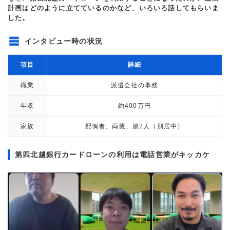
計画はどのように立てているのかなど、いろいろ話してもらいま
した。
インタビュー時の状況
項目
詳細
職業
派遣会社の事務
年収
約400万円
家族
配偶者、両親、娘2人（別居中）
第四北越銀行カードローンの利用は電話営業がキッカケ