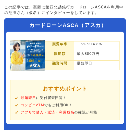
この記事では、実際に第四北越銀行カードローンASCAを利用中
の池澤さん（仮名）にインタビューをしています。
カードローンASCA（アスカ）
実質年率
1.5%〜14.8%
限度額
最大800万円
融資時間
最短即日
おすすめポイント
最短即日
に受付審査回答！
コンビニATM
でもご利用OK！
アプリで借入・返済・利用残高
の確認が可能！