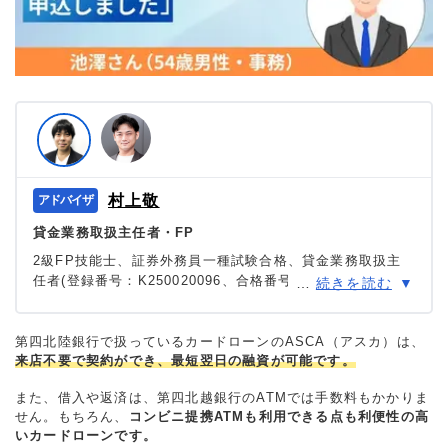
村上敬
貸金業務取扱主任者・FP
2級FP技能士、証券外務員一種試験合格、貸金業務取扱主
任者(登録番号：K250020096、合格番号：第F241000177
…
続きを読む
号)。
大学を卒業後、証券外務員一種試験に合格。カードロー
ン、FX、不動産、保険など、多くの金融領域における情報
第四北陸銀行で扱っているカードローンのASCA（アスカ）は、
来店不要で契約ができ、最短翌日の融資が可能です。
メディアの編集・監修に携わり、実績は計2000本以上。ロ
ーン利用者へのインタビューなども多数実施し、専門知識
また、借入や返済は、第四北越銀行のATMでは手数料もかかりま
と事実に基づいた信頼性の高い情報発信を心がけている。
せん。もちろん、
コンビニ提携ATMも利用できる点も利便性の高
＞＞公式ページ
いカードローンです。