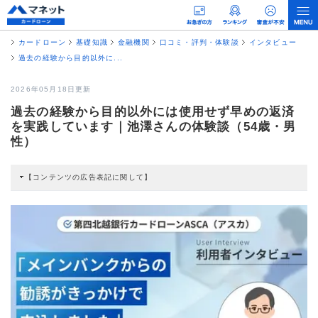
カードローン
基礎知識
金融機関
口コミ・評判・体験談
インタビュー
過去の経験から目的以外に...
2026年05月18日更新
過去の経験から目的以外には使用せず早めの返済
を実践しています｜池澤さんの体験談（54歳・男
性）
【コンテンツの広告表記に関して】
本コンテンツには、紹介している商品・商材の広告（リンク）を含む場合があ
ります。 これらの広告を経由して読者が企業ホームページを訪れ、成約が発生
すると弊社に対して企業から紹介報酬が支払われるという収益モデルです。 た
だし、特定の商品を根拠なくPRするものではなく、当編集部の調査／ユーザー
への口コミ収集などに基づき、公平性を担保した情報提供を行っています。
>提携企業一覧