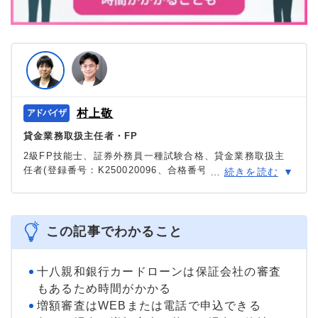
村上敬
貸金業務取扱主任者・FP
2級FP技能士、証券外務員一種試験合格、貸金業務取扱主
任者(登録番号：K250020096、合格番号：第F241000177
…
続きを読む
号)。
大学を卒業後、証券外務員一種試験に合格。カードロー
ン、FX、不動産、保険など、多くの金融領域における情報
メディアの編集・監修に携わり、実績は計2000本以上。ロ
この記事でわかること
ーン利用者へのインタビューなども多数実施し、専門知識
と事実に基づいた信頼性の高い情報発信を心がけている。
＞＞公式ページ
十八親和銀行カードローンは保証会社の審査
もあるため時間がかかる
増額審査はWEBまたは電話で申込できる