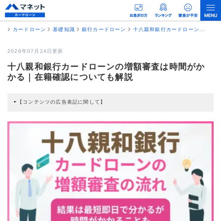
カードローン
基礎知識
銀行カードローン
十八親和銀行カードローン...
2026年07月24日更新
十八親和銀行カードローンの増額審査は時間がか
かる｜在籍確認についても解説
【コンテンツの広告表記に関して】
本コンテンツには、紹介している商品・商材の広告（リンク）を含む場合があ
ります。 これらの広告を経由して読者が企業ホームページを訪れ、成約が発生
すると弊社に対して企業から紹介報酬が支払われるという収益モデルです。 た
だし、特定の商品を根拠なくPRするものではなく、当編集部の調査／ユーザー
への口コミ収集などに基づき、公平性を担保した情報提供を行っています。
>提携企業一覧