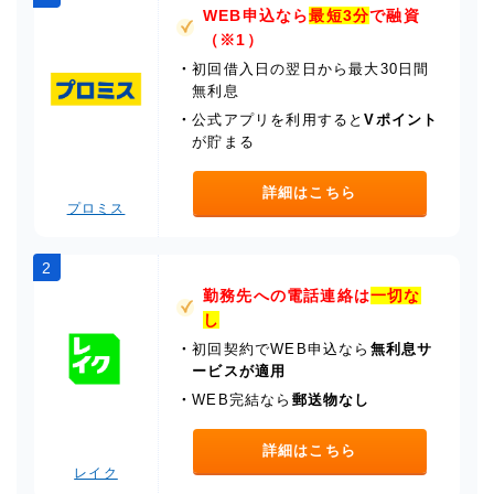
WEB申込なら
最短3分
で融資
（※1）
・
初回借入日の翌日から最大30日間
無利息
・
公式アプリを利用すると
Vポイント
が貯まる
詳細はこちら
プロミス
2
勤務先への電話連絡は
一切な
し
・
初回契約でWEB申込なら
無利息サ
ービスが適用
・
WEB完結なら
郵送物なし
詳細はこちら
レイク