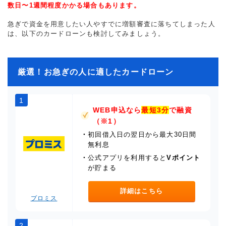
数日〜1週間程度かかる場合もあります。
急ぎで資金を用意したい人やすでに増額審査に落ちてしまった人
は、以下のカードローンも検討してみましょう。
厳選！お急ぎの人に適したカードローン
1
WEB申込なら
最短3分
で融資
（※1）
・
初回借入日の翌日から最大30日間
無利息
・
公式アプリを利用すると
Vポイント
が貯まる
詳細はこちら
プロミス
2