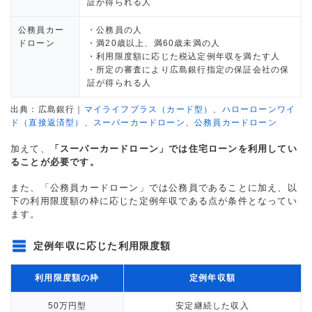
証が得られる人
公務員カー
・公務員の人
ドローン
・満20歳以上、満60歳未満の人
・利用限度額に応じた税込定例年収を満たす人
・所定の審査により広島銀行指定の保証会社の保
証が得られる人
出典：広島銀行｜
マイライフプラス（カード型）
、
ハローローンワイ
ド（直接返済型）
、
スーパーカードローン
、
公務員カードローン
加えて、
「スーパーカードローン」では住宅ローンを利用してい
ることが必要です。
また、「公務員カードローン」では公務員であることに加え、以
下の利用限度額の枠に応じた定例年収である点が条件となってい
ます。
定例年収に応じた利用限度額
利用限度額の枠
定例年収額
50万円型
安定継続した収入