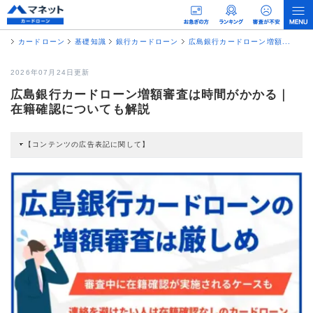
カードローン
基礎知識
銀行カードローン
広島銀行カードローン増額...
2026年07月24日更新
広島銀行カードローン増額審査は時間がかかる｜
在籍確認についても解説
【コンテンツの広告表記に関して】
本コンテンツには、紹介している商品・商材の広告（リンク）を含む場合があ
ります。 これらの広告を経由して読者が企業ホームページを訪れ、成約が発生
すると弊社に対して企業から紹介報酬が支払われるという収益モデルです。 た
だし、特定の商品を根拠なくPRするものではなく、当編集部の調査／ユーザー
への口コミ収集などに基づき、公平性を担保した情報提供を行っています。
>提携企業一覧