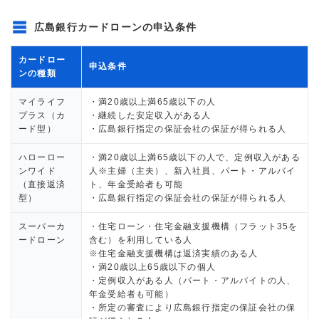
広島銀行カードローンの申込条件
カードロー
申込条件
ンの種類
マイライフ
・満20歳以上満65歳以下の人
プラス（カ
・継続した安定収入がある人
ード型）
・広島銀行指定の保証会社の保証が得られる人
ハローロー
・満20歳以上満65歳以下の人で、定例収入がある
ンワイド
人※主婦（主夫）、新入社員、パート・アルバイ
（直接返済
ト、年金受給者も可能
型）
・広島銀行指定の保証会社の保証が得られる人
スーパーカ
・住宅ローン・住宅金融支援機構（フラット35を
ードローン
含む）を利用している人
※住宅金融支援機構は返済実績のある人
・満20歳以上65歳以下の個人
・定例収入がある人（パート・アルバイトの人、
年金受給者も可能）
・所定の審査により広島銀行指定の保証会社の保