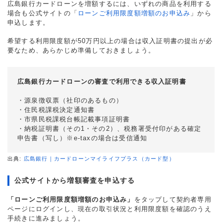
広島銀行カードローンを増額するには、いずれの商品を利用する
場合も公式サイトの「
ローンご利用限度額増額のお申込み
」から
申込します。
希望する利用限度額が50万円以上の場合は収入証明書の提出が必
要なため、あらかじめ準備しておきましょう。
広島銀行カードローンの審査で利用できる収入証明書
・源泉徴収票（社印のあるもの）
・住民税課税決定通知書
・市県民税課税台帳記載事項証明書
・納税証明書（その1・その2）、税務署受付印がある確定
申告書（写し）※e-taxの場合は受信通知
出典:
広島銀行｜カードローンマイライフプラス（カード型）
公式サイトから増額審査を申込する
「ローンご利用限度額増額のお申込み」
をタップして契約者専用
ページにログインし、現在の取引状況と利用限度額を確認のうえ
手続きに進みましょう。