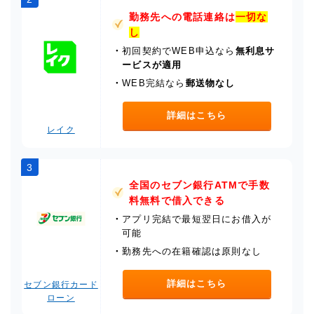
勤務先への電話連絡は
一切な
し
・
初回契約でWEB申込なら
無利息サ
ービスが適用
・
WEB完結なら
郵送物なし
詳細はこちら
レイク
3
全国のセブン銀行ATMで手数
料無料で借入できる
・
アプリ完結で最短翌日にお借入が
可能
・
勤務先への在籍確認は原則なし
詳細はこちら
セブン銀行カード
ローン