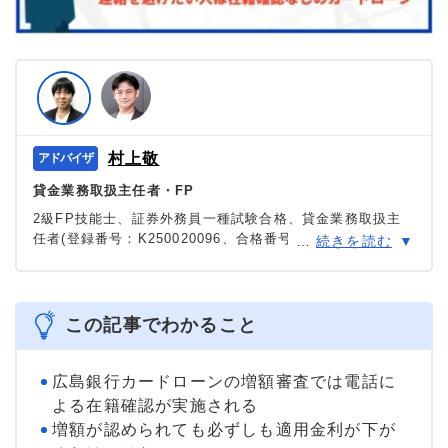
村上敬
貸金業務取扱主任者・FP
2級FP技能士、証券外務員一種試験合格、貸金業務取扱主
任者(登録番号：K250020096、合格番号：第F241000177
…
続きを読む
号)。
大学を卒業後、証券外務員一種試験に合格。カードロー
ン、FX、不動産、保険など、多くの金融領域における情報
メディアの編集・監修に携わり、実績は計2000本以上。ロ
この記事でわかること
ーン利用者へのインタビューなども多数実施し、専門知識
と事実に基づいた信頼性の高い情報発信を心がけている。
＞＞公式ページ
広島銀行カードローンの増額審査では電話に
よる在籍確認が実施される
増額が認められても必ずしも適用金利が下が