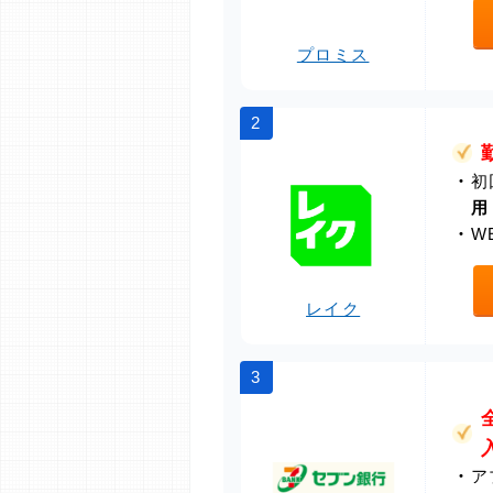
プロミス
2
・
初
用
・
W
レイク
3
・
ア