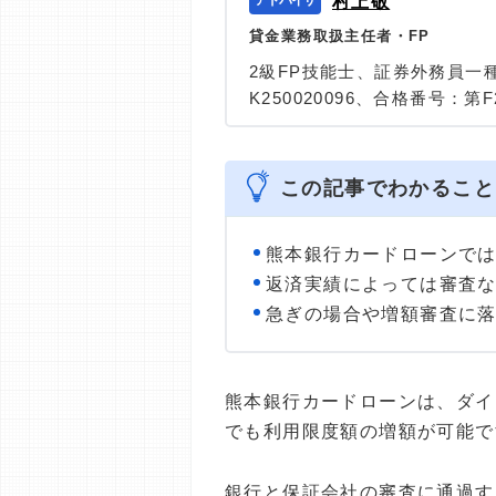
村上敬
貸金業務取扱主任者・FP
2級FP技能士、証券外務員一
K250020096、合格番号：第F2
大学を卒業後、証券外務員一
険など、多くの金融領域にお
は計2000本以上。ローン利
この記事でわかること
識と事実に基づいた信頼性の
＞＞公式ページ
熊本銀行カードローンで
返済実績によっては審査
急ぎの場合や増額審査に
熊本銀行カードローンは、ダイ
でも利用限度額の増額が可能で
銀行と保証会社の審査に通過す