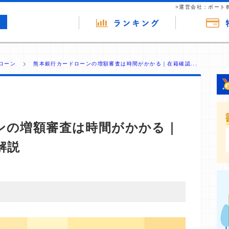
>運営会社：ポート
ローン
熊本銀行カードローンの増額審査は時間がかかる｜在籍確認...
ンの増額審査は時間がかかる｜
解説
・商材の広告（リンク）を含む場合があります。 これらの
ジを訪れ、成約が発生すると弊社に対して企業から紹介報
 ただし、特定の商品を根拠なくPRするものではなく、当