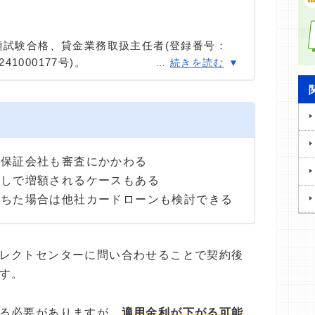
種試験合格、貸金業務取扱主任者(登録番号：
41000177号)。
…
続きを読む
種試験に合格。カードローン、FX、不動産、保
ける情報メディアの編集・監修に携わり、実績
用者へのインタビューなども多数実施し、専門知
高い情報発信を心がけている。
は保証会社も審査にかかわる
なしで増額されるケースもある
落ちた場合は他社カードローンも検討できる
レクトセンターに問い合わせることで契約後
す。
る必要がありますが、
適用金利が下がる可能