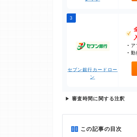
3
・
ア
・
勤
セブン銀行カードロー
ン
▶
審査時間に関する注釈
この記事の目次