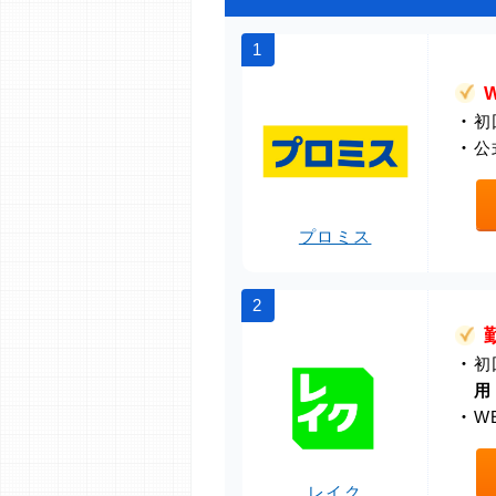
1
・
初
・
公
プロミス
2
・
初
用
・
W
レイク