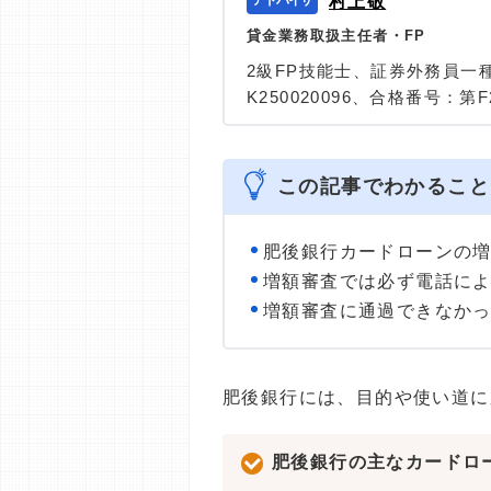
村上敬
貸金業務取扱主任者・FP
2級FP技能士、証券外務員一
K250020096、合格番号：第F2
大学を卒業後、証券外務員一
険など、多くの金融領域にお
は計2000本以上。ローン利
この記事でわかること
識と事実に基づいた信頼性の
＞＞公式ページ
肥後銀行カードローンの
増額審査では必ず電話に
増額審査に通過できなか
肥後銀行には、目的や使い道に
肥後銀行の主なカードロ