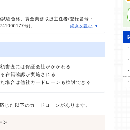
種試験合格、貸金業務取扱主任者(登録番号：
41000177号)。
…
続きを読む
種試験に合格。カードローン、FX、不動産、保
ける情報メディアの編集・監修に携わり、実績
用者へのインタビューなども多数実施し、専門知
高い情報発信を心がけている。
増額審査には保証会社がかかわる
よる在籍確認が実施される
った場合は他社カードローンも検討できる
応じた以下のカードローンがあります。
ーン