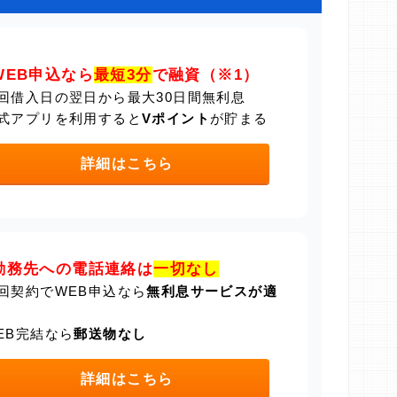
WEB申込なら
最短3分
で融資（※1）
回借入日の翌日から最大30日間無利息
式アプリを利用すると
Vポイント
が貯まる
詳細はこちら
勤務先への電話連絡は
一切なし
回契約でWEB申込なら
無利息サービスが適
EB完結なら
郵送物なし
詳細はこちら