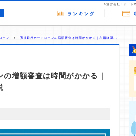
>運営会社：ポート
ローン
肥後銀行カードローンの増額審査は時間がかかる｜在籍確認...
ンの増額審査は時間がかかる｜
説
・商材の広告（リンク）を含む場合があります。 これらの
ジを訪れ、成約が発生すると弊社に対して企業から紹介報
 ただし、特定の商品を根拠なくPRするものではなく、当