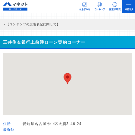
【コンテンツの広告表記に関して】
本コンテンツには、紹介している商品・商材の広告（リンク）を含む場合がありま
す。 これらの広告を経由して読者が企業ホームページを訪れ、成約が発生すると弊
社に対して企業から紹介報酬が支払われるという収益モデルです。 ただし、特定の
三井住友銀行上前津ローン契約コーナー
商品を根拠なくPRするものではなく、当編集部の調査／ユーザーへの口コミ収集な
どに基づき、公平性を担保した情報提供を行っています。
>提携企業一覧
住所
愛知県名古屋市中区大須3-46-24
最寄駅