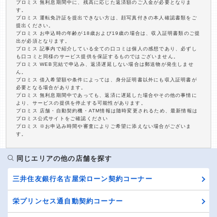
プロミス 無利息期間中に、残高に応じた返済額のご入金が必要となりま
す。
プロミス 運転免許証を提出できない方は、顔写真付きの本人確認書類をご
提出ください。
プロミス お申込時の年齢が18歳および19歳の場合は、収入証明書類のご提
出が必須となります。
プロミス 記事内で紹介している全ての口コミは個人の感想であり、必ずし
も口コミと同様のサービス提供を保証するものではございません。
プロミス WEB完結で申込み、返済遅延しない場合は郵送物が発生しませ
ん。
プロミス 借入希望額や条件によっては、身分証明書以外にも収入証明書が
必要となる場合があります。
プロミス 無利息期間中であっても、返済に遅延した場合やその他の事情に
より、サービスの提供を停止する可能性があります。
プロミス 店舗・自動契約機・ATM情報は随時変更されるため、最新情報は
プロミス公式サイトをご確認ください
プロミス ※お申込み時間や審査によりご希望に添えない場合がございま
す。
同じエリアの他の店舗を探す
三井住友銀行名古屋栄ローン契約コーナー
栄プリンセス通自動契約コーナー