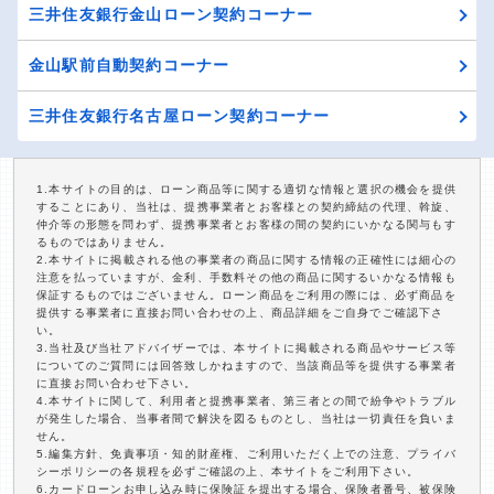
三井住友銀行金山ローン契約コーナー
金山駅前自動契約コーナー
三井住友銀行名古屋ローン契約コーナー
1.本サイトの目的は、ローン商品等に関する適切な情報と選択の機会を提供
することにあり、当社は、提携事業者とお客様との契約締結の代理、斡旋、
仲介等の形態を問わず、提携事業者とお客様の間の契約にいかなる関与もす
るものではありません。
2.本サイトに掲載される他の事業者の商品に関する情報の正確性には細心の
注意を払っていますが、金利、手数料その他の商品に関するいかなる情報も
保証するものではございません。ローン商品をご利用の際には、必ず商品を
提供する事業者に直接お問い合わせの上、商品詳細をご自身でご確認下さ
い。
3.当社及び当社アドバイザーでは、本サイトに掲載される商品やサービス等
についてのご質問には回答致しかねますので、当該商品等を提供する事業者
に直接お問い合わせ下さい。
4.本サイトに関して、利用者と提携事業者、第三者との間で紛争やトラブル
が発生した場合、当事者間で解決を図るものとし、当社は一切責任を負いま
せん。
5.編集方針、免責事項・知的財産権、ご利用いただく上での注意、プライバ
シーポリシーの各規程を必ずご確認の上、本サイトをご利用下さい。
6.カードローンお申し込み時に保険証を提出する場合、保険者番号、被保険