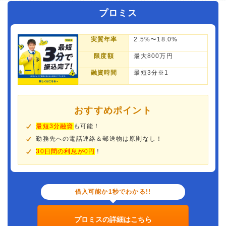
プロミス
実質年率
2.5%〜18.0%
限度額
最大800万円
融資時間
最短3分※1
おすすめポイント
最短3分融資
も可能！
勤務先への電話連絡＆郵送物は原則なし！
30日間の利息が0円
！
借入可能か1秒でわかる!!
プロミスの詳細はこちら