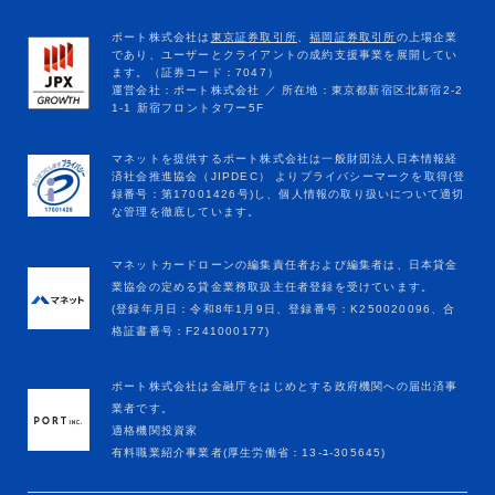
マネットカードローンの編集責任者および編集者は、日本貸金
業協会の定める貸金業務取扱主任者登録を受けています。
(登録年月日：令和8年1月9日、登録番号：K250020096、合
格証書番号：F241000177)
ポート株式会社は金融庁をはじめとする政府機関への届出済事
業者です。
適格機関投資家
有料職業紹介事業者(厚生労働省：13-ﾕ-305645)