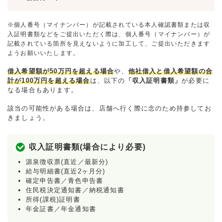
※個人番号（マイナンバー）が記載されている本人確認書類または収
入証明書類などをご提出いただく際は、個人番号（マイナンバー）が
記載されている箇所を見えないように加工して、ご提出いただきます
ようお願いいたします。
借入希望額が50万円を超える場合
や、
他社借入と借入希望額の合
計が100万円を超える場合
は、以下の
「収入証明書類」
が必要に
なる場合もあります。
該当の可能性がある場合は、店舗へ行く際に念のため持参してお
きましょう。
収入証明書類(場合により必要)
源泉徴収票(直近／最新分)
給与明細書(直近2ヶ月分)
確定申告書／青色申告書
住民税決定通知書／納税通知書
所得(課税)証明書
年金証書／年金通知書