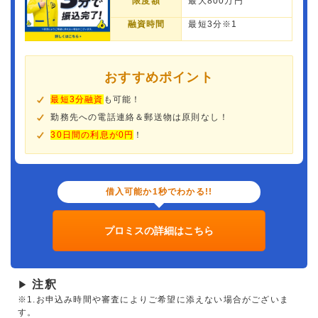
限度額
最大800万円
融資時間
最短3分※1
おすすめポイント
最短3分融資
も可能！
勤務先への電話連絡＆郵送物は原則なし！
30日間の利息が0円
！
借入可能か1秒でわかる!!
プロミスの詳細はこちら
注釈
▶
※1.お申込み時間や審査によりご希望に添えない場合がございま
す。