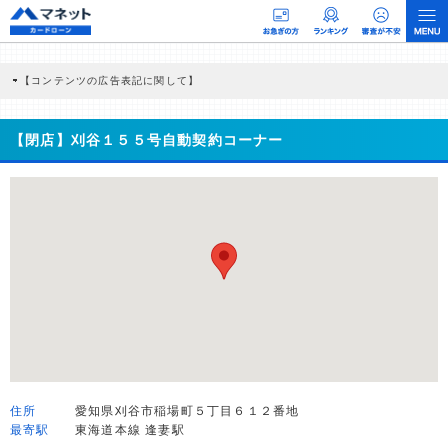
【コンテンツの広告表記に関して】
本コンテンツには、紹介している商品・商材の広告（リンク）を含む場合がありま
す。 これらの広告を経由して読者が企業ホームページを訪れ、成約が発生すると弊
社に対して企業から紹介報酬が支払われるという収益モデルです。 ただし、特定の
【閉店】刈谷１５５号自動契約コーナー
商品を根拠なくPRするものではなく、当編集部の調査／ユーザーへの口コミ収集な
どに基づき、公平性を担保した情報提供を行っています。
>提携企業一覧
住所
愛知県刈谷市稲場町５丁目６１２番地
最寄駅
東海道本線 逢妻駅