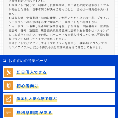
に直接お問い合わせ下さい。
4.本サイトに関して、利用者と提携事業者、第三者との間で紛争やトラブル
が発生した場合、当事者間で解決を図るものとし、当社は一切責任を負いま
せん。
5.編集方針、免責事項・知的財産権、ご利用いただく上での注意、プライバ
シーポリシーの各規程を必ずご確認の上、本サイトをご利用下さい。
6.カードローンお申し込み時に保険証を提出する場合、保険者番号、被保険
者記号・番号、通院歴、臓器提供意思確認欄に記載がある場合はマスキング
してお送りください。その他、バーコードなど個人情報にアクセス可能な情
報についても隠したうえでご提出ください。
※当サイトではアフィリエイトプログラムを利用し、事業者(アコム／プロ
ミス／アイフルなど)から委託を受け広告収益を得て運営しております。
おすすめの特集ページ