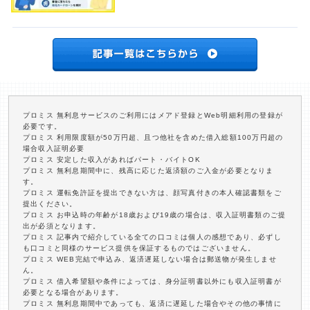
プロミス 無利息サービスのご利用にはメアド登録とWeb明細利用の登録が
必要です。
プロミス 利用限度額が50万円超、且つ他社を含めた借入総額100万円超の
場合収入証明必要
プロミス 安定した収入があればパート・バイトOK
プロミス 無利息期間中に、残高に応じた返済額のご入金が必要となりま
す。
プロミス 運転免許証を提出できない方は、顔写真付きの本人確認書類をご
提出ください。
プロミス お申込時の年齢が18歳および19歳の場合は、収入証明書類のご提
出が必須となります。
プロミス 記事内で紹介している全ての口コミは個人の感想であり、必ずし
も口コミと同様のサービス提供を保証するものではございません。
プロミス WEB完結で申込み、返済遅延しない場合は郵送物が発生しませ
ん。
プロミス 借入希望額や条件によっては、身分証明書以外にも収入証明書が
必要となる場合があります。
プロミス 無利息期間中であっても、返済に遅延した場合やその他の事情に