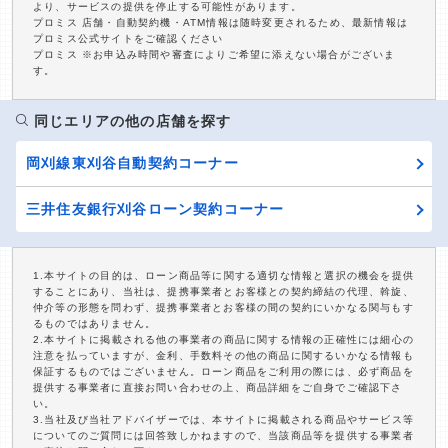
より、サービスの提供を停止する可能性があります。
プロミス 店舗・自動契約機・ATM情報は随時変更されるため、最新情報は
プロミス公式サイトをご確認ください
プロミス ※お申込み時間や審査によりご希望に添えない場合がございま
す。
同じエリアの他の店舗を探す
岡刈線東刈谷自動契約コーナー
三井住友銀行刈谷ローン契約コーナー
1.本サイトの目的は、ローン商品等に関する適切な情報と選択の機会を提供
することにあり、当社は、提携事業者とお客様との契約締結の代理、斡旋、
仲介等の形態を問わず、提携事業者とお客様の間の契約にいかなる関与もす
るものではありません。
2.本サイトに掲載される他の事業者の商品に関する情報の正確性には細心の
注意を払っていますが、金利、手数料その他の商品に関するいかなる情報も
保証するものではございません。ローン商品をご利用の際には、必ず商品を
提供する事業者に直接お問い合わせの上、商品詳細をご自身でご確認下さ
い。
3.当社及び当社アドバイザーでは、本サイトに掲載される商品やサービス等
についてのご質問には回答致しかねますので、当該商品等を提供する事業者