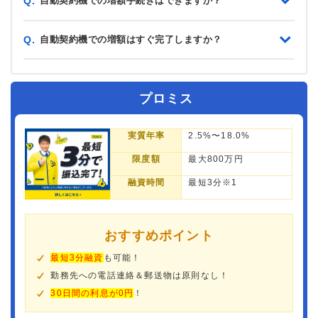
自動契約機での増額手続きはできますか？
Q.
自動契約機での増額はすぐ完了しますか？
Q.
プロミス
実質年率
2.5%〜18.0%
限度額
最大800万円
融資時間
最短3分※1
おすすめポイント
最短3分融資
も可能！
勤務先への電話連絡＆郵送物は原則なし！
30日間の利息が0円
！