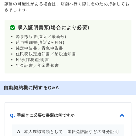
該当の可能性がある場合は、店舗へ行く際に念のため持参してお
きましょう。
収入証明書類(場合により必要)
源泉徴収票(直近／最新分)
給与明細書(直近2ヶ月分)
確定申告書／青色申告書
住民税決定通知書／納税通知書
所得(課税)証明書
年金証書／年金通知書
自動契約機に関するQ&A
手続きに必要な書類は何ですか
Q.
本人確認書類として、運転免許証などの身分証明