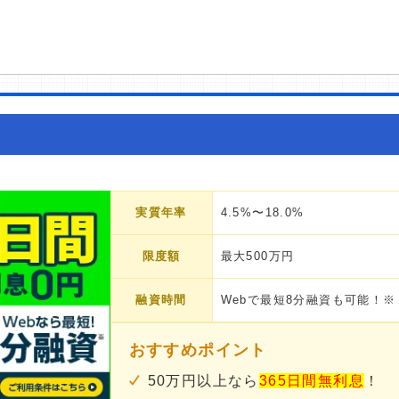
実質年率
4.5%〜18.0%
限度額
最大500万円
融資時間
Webで最短8分融資も可能！※
おすすめポイント
50万円以上なら
365日間無利息
！