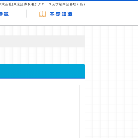
株式会社(東京証券取引所グロース及び福岡証券取引所)
が企業ホームページを訪れ、成約が発生する
はなく、当編集部の調査／ユーザーへの口コ