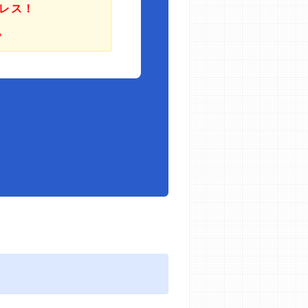
レス！
。