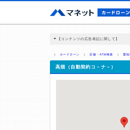
【コンテンツの広告表記に関して】
本コンテンツには、紹介している商品・商材
と弊社に対して企業から紹介報酬が支払われ
カードローン
店舗・ATM検索
愛知
ミ収集などに基づき、公平性を担保した情
>提携企業一覧
高畑（自動契約コ－ナ－）