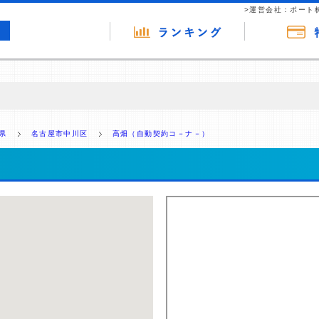
>運営会社：ポート
の広告（リンク）を含む場合があります。 これらの広告を経由して読者
るという収益モデルです。 ただし、特定の商品を根拠なくPRするもので
県
名古屋市中川区
高畑（自動契約コ－ナ－）
報提供を行っています。