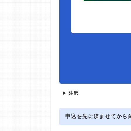
▶
注釈
申込を先に済ませてから