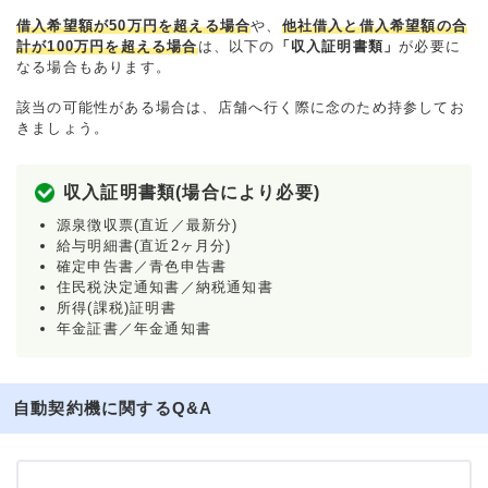
借入希望額が50万円を超える場合
や、
他社借入と借入希望額の合
計が100万円を超える場合
は、以下の
「収入証明書類」
が必要に
なる場合もあります。
該当の可能性がある場合は、店舗へ行く際に念のため持参してお
きましょう。
収入証明書類(場合により必要)
源泉徴収票(直近／最新分)
給与明細書(直近2ヶ月分)
確定申告書／青色申告書
住民税決定通知書／納税通知書
所得(課税)証明書
年金証書／年金通知書
自動契約機に関するQ&A