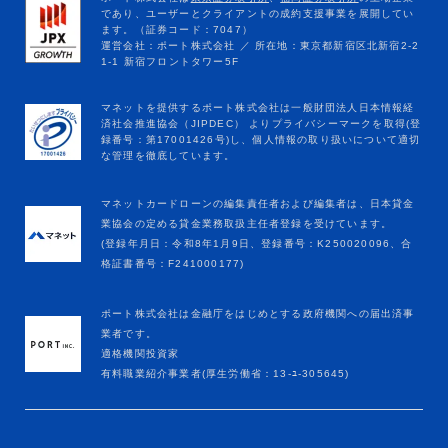
マネットカードローンの編集責任者および編集者は、日本貸金
業協会の定める貸金業務取扱主任者登録を受けています。
(登録年月日：令和8年1月9日、登録番号：K250020096、合
格証書番号：F241000177)
ポート株式会社は金融庁をはじめとする政府機関への届出済事
業者です。
適格機関投資家
有料職業紹介事業者(厚生労働省：13-ﾕ-305645)