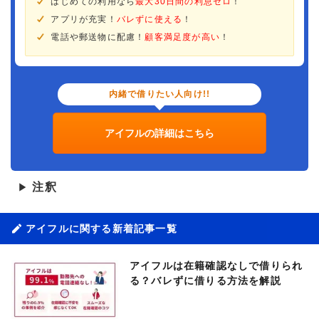
はじめての利用なら
最大30日間の利息ゼロ
！
アプリが充実！
バレずに使える
！
電話や郵送物に配慮！
顧客満足度が高い
！
内緒で借りたい人向け!!
アイフルの詳細はこちら
注釈
▶
アイフルに関する新着記事一覧
アイフルは在籍確認なしで借りられ
る？バレずに借りる方法を解説