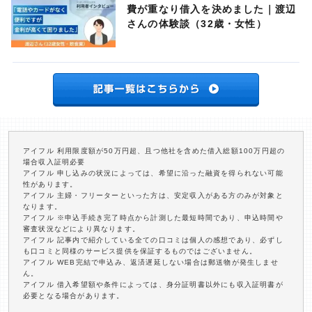
費が重なり借入を決めました｜渡辺
さんの体験談（32歳・女性）
アイフル 利用限度額が50万円超、且つ他社を含めた借入総額100万円超の
場合収入証明必要
アイフル 申し込みの状況によっては、希望に沿った融資を得られない可能
性があります。
アイフル 主婦・フリーターといった方は、安定収入がある方のみが対象と
なります。
アイフル ※申込手続き完了時点から計測した最短時間であり、申込時間や
審査状況などにより異なります。
アイフル 記事内で紹介している全ての口コミは個人の感想であり、必ずし
も口コミと同様のサービス提供を保証するものではございません。
アイフル WEB完結で申込み、返済遅延しない場合は郵送物が発生しませ
ん。
アイフル 借入希望額や条件によっては、身分証明書以外にも収入証明書が
必要となる場合があります。