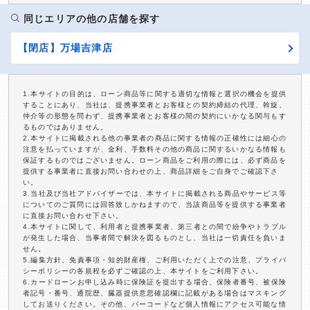
同じエリアの他の店舗を探す
【閉店】万場吉津店
1.本サイトの目的は、ローン商品等に関する適切な情報と選択の機会を提供
することにあり、当社は、提携事業者とお客様との契約締結の代理、斡旋、
仲介等の形態を問わず、提携事業者とお客様の間の契約にいかなる関与もす
るものではありません。
2.本サイトに掲載される他の事業者の商品に関する情報の正確性には細心の
注意を払っていますが、金利、手数料その他の商品に関するいかなる情報も
保証するものではございません。ローン商品をご利用の際には、必ず商品を
提供する事業者に直接お問い合わせの上、商品詳細をご自身でご確認下さ
い。
3.当社及び当社アドバイザーでは、本サイトに掲載される商品やサービス等
についてのご質問には回答致しかねますので、当該商品等を提供する事業者
に直接お問い合わせ下さい。
4.本サイトに関して、利用者と提携事業者、第三者との間で紛争やトラブル
が発生した場合、当事者間で解決を図るものとし、当社は一切責任を負いま
せん。
5.編集方針、免責事項・知的財産権、ご利用いただく上での注意、プライバ
シーポリシーの各規程を必ずご確認の上、本サイトをご利用下さい。
6.カードローンお申し込み時に保険証を提出する場合、保険者番号、被保険
者記号・番号、通院歴、臓器提供意思確認欄に記載がある場合はマスキング
してお送りください。その他、バーコードなど個人情報にアクセス可能な情