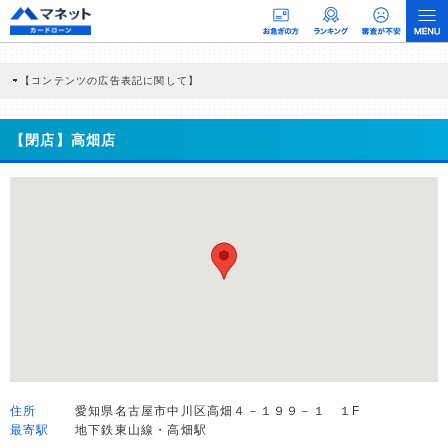
【コンテンツの広告表記に関して】
本コンテンツには、紹介している商品・商材の広告（リンク）を含む場合がありま
す。 これらの広告を経由して読者が企業ホームページを訪れ、成約が発生すると弊
社に対して企業から紹介報酬が支払われるという収益モデルです。 ただし、特定の
【閉店】高畑店
商品を根拠なくPRするものではなく、当編集部の調査／ユーザーへの口コミ収集な
どに基づき、公平性を担保した情報提供を行っています。
>提携企業一覧
住所
愛知県名古屋市中川区高畑４－１９９－１ １F
最寄駅
地下鉄東山線・高畑駅