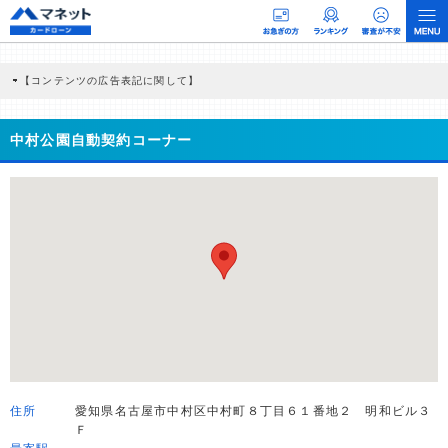
【コンテンツの広告表記に関して】
本コンテンツには、紹介している商品・商材の広告（リンク）を含む場合がありま
す。 これらの広告を経由して読者が企業ホームページを訪れ、成約が発生すると弊
社に対して企業から紹介報酬が支払われるという収益モデルです。 ただし、特定の
中村公園自動契約コーナー
商品を根拠なくPRするものではなく、当編集部の調査／ユーザーへの口コミ収集な
どに基づき、公平性を担保した情報提供を行っています。
>提携企業一覧
住所
愛知県名古屋市中村区中村町８丁目６１番地２ 明和ビル３
Ｆ