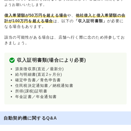
ようお願いいたします。
借入希望額が50万円を超える場合
や、
他社借入と借入希望額の合
計が100万円を超える場合
は、以下の
「収入証明書類」
が必要に
なる場合もあります。
該当の可能性がある場合は、店舗へ行く際に念のため持参してお
きましょう。
収入証明書類(場合により必要)
源泉徴収票(直近／最新分)
給与明細書(直近2ヶ月分)
確定申告書／青色申告書
住民税決定通知書／納税通知書
所得(課税)証明書
年金証書／年金通知書
自動契約機に関するQ&A