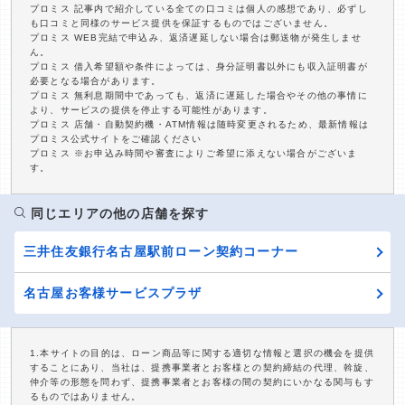
プロミス 記事内で紹介している全ての口コミは個人の感想であり、必ずし
も口コミと同様のサービス提供を保証するものではございません。
プロミス WEB完結で申込み、返済遅延しない場合は郵送物が発生しませ
ん。
プロミス 借入希望額や条件によっては、身分証明書以外にも収入証明書が
必要となる場合があります。
プロミス 無利息期間中であっても、返済に遅延した場合やその他の事情に
より、サービスの提供を停止する可能性があります。
プロミス 店舗・自動契約機・ATM情報は随時変更されるため、最新情報は
プロミス公式サイトをご確認ください
プロミス ※お申込み時間や審査によりご希望に添えない場合がございま
す。
同じエリアの他の店舗を探す
三井住友銀行名古屋駅前ローン契約コーナー
名古屋お客様サービスプラザ
1.本サイトの目的は、ローン商品等に関する適切な情報と選択の機会を提供
することにあり、当社は、提携事業者とお客様との契約締結の代理、斡旋、
仲介等の形態を問わず、提携事業者とお客様の間の契約にいかなる関与もす
るものではありません。