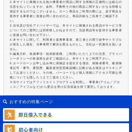
2.本サイトに掲載される他の事業者の商品に関する情報の正確性には細心の
注意を払っていますが、金利、手数料その他の商品に関するいかなる情報も
保証するものではございません。ローン商品をご利用の際には、必ず商品を
提供する事業者に直接お問い合わせの上、商品詳細をご自身でご確認下さ
い。
3.当社及び当社アドバイザーでは、本サイトに掲載される商品やサービス等
についてのご質問には回答致しかねますので、当該商品等を提供する事業者
に直接お問い合わせ下さい。
4.本サイトに関して、利用者と提携事業者、第三者との間で紛争やトラブル
が発生した場合、当事者間で解決を図るものとし、当社は一切責任を負いま
せん。
5.編集方針、免責事項・知的財産権、ご利用いただく上での注意、プライバ
シーポリシーの各規程を必ずご確認の上、本サイトをご利用下さい。
6.カードローンお申し込み時に保険証を提出する場合、保険者番号、被保険
者記号・番号、通院歴、臓器提供意思確認欄に記載がある場合はマスキング
してお送りください。その他、バーコードなど個人情報にアクセス可能な情
報についても隠したうえでご提出ください。
※当サイトではアフィリエイトプログラムを利用し、事業者(アコム／プロ
ミス／アイフルなど)から委託を受け広告収益を得て運営しております。
おすすめの特集ページ